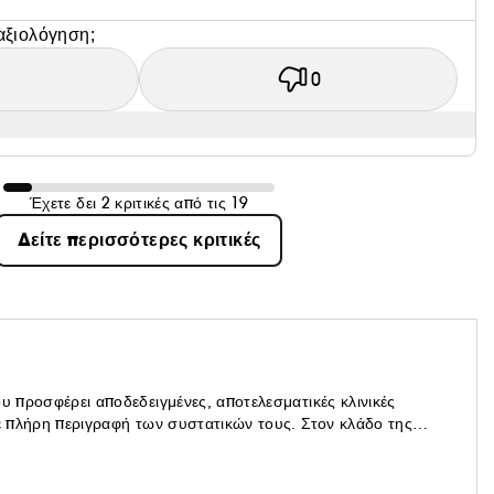
αξιολόγηση;
1
0
Έχετε δει 2 κριτικές από τις 19
Δείτε περισσότερες κριτικές
υ προσφέρει αποδεδειγμένες, αποτελεσματικές κλινικές
με πλήρη περιγραφή των συστατικών τους. Στον κλάδο της
νια. Ορισμένες πλέον «συνηθισμένες» τεχνολογίες εξακολουθούν
αι σε αδικαιολόγητες τιμές, γεγονός που μπερδεύει τους
 Κλινικές Συνθέσεις».