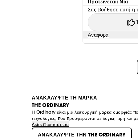
Προτείνεται: Ναι
Σας βοήθησε αυτή η 
Αναφορά
ΑΝΑΚΑΛΥΨΤΕ ΤΗ ΜΑΡΚΑ
THE ORDINARY
Η Ordinary είναι μια λειτουργική μάρκα ομορφιάς πο
τεχνολογίες, που προσφέρονται σε λογική τιμή και 
περιποίησης του δέρματος, η ακεραιότητα είναι σπά
Δείτε περισσότερα
να παρουσιάζονται ως επαναστατικές και προσφέροντ
ΑΝΑΚΑΛΥΨΤΕ ΤΗΝ THE ORDINARY
καταναλωτές. Η Ordinary προσφέρει «Ολοκληρωμένες