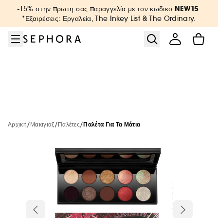
Μετάβαση στο μενού
Μετάβαση στο κύριο περιεχόμενο
Μετάβαση στο υποσέλιδο
NEW15
-15% στην πρωτη σας παραγγελία με τον κωδικο
.
Εκπτώσεις έως -40%
Sephora Collection
New & Trending
Korean Beauty
Summer Vibes
Πρόσωπο
Αρώματα
Μακιγιάζ
Brands
Μαλλιά
Σώμα
*Εξαιρέσεις: Εργαλεία, The Inkey List & The Ordinary.
Δείτε όλα τα προϊόντα
Δείτε όλα τα προϊόντα
Δείτε όλα τα προϊόντα
Δείτε όλα τα προϊόντα
Δείτε όλα τα προϊόντα
Δείτε όλα τα προϊόντα
Δείτε όλα τα προϊόντα
Δείτε όλα τα προϊόντα
Δείτε όλα τα προϊόντα
Δείτε όλα τα προϊόντα
Δείτε όλα τα προϊόντα
Beauty Offers
Summer Shop
Korean Beauty Hub
Όλα τα προϊόντα
-25% σε επιλεγμένα προϊόντα
Αρώματα κάτω των 30€
Skincare κάτω των 30€
Περιποίηση σώματος κάτω των 30€
Περιποίηση μαλλιών κάτω των 30€
Best Sellers
A - Z
Αντηλιακά
Δώρα με αγορές
New in K-beauty
Νέες αφίξεις
Μακιγιάζ κάτω των 30€
Νέες αφίξεις
Περιποίηση -25%
Νέες αφίξεις
Νέες αφίξεις
Minis & More
Sephora Prize
Προβολή όλων
/
/
/
K-beauty Περιποίηση
Αρχική
Μακιγιάζ
Παλέτες
Παλέτα Για Τα Μάτια
Aftersun
Bestsellers
Νέες αφίξεις
Bestsellers
Νέες αφίξεις
Bestsellers
Bestsellers
Hot on Social Media
Korean Beauty
Αντηλιακά προσώπου
Προβολή όλων
Self tan & προϊόντα μαυρίσματος προσώπου
K-beauty SPF
New Bath & Body Care
Bestsellers
Only at Sephora
Bestsellers
Only at Sephora
Only at Sephora
Korean Beauty
Minis&More
SPF 30+
Καθαρισμός
Μακιγιάζ
Self tan & προϊόντα μαυρίσματος σώματος
K-beauty Μακιγιάζ
Only at Sephora
Minis & Travel Sizes
Only at Sephora
Minis & Travel Sizes
Minis & Travel Sizes
Νέες Αφίξεις
Μακιγιάζ κάτω των 30€
SPF 50+
Serum προσώπου & ματιών
Προβολή όλων
Καλοκαιρινό μακιγιάζ
Προϊόντα Σώματος & Μπάνιου
Περιποίηση σώματος
Σαμπουάν & Conditioner
Νέες Μάρκες
K-beauty κάτω των 30€
Minis & Travel Sizes
Unisex Αρώματα
Minis & Travel Sizes
Skincare κάτω των 30€
Αντηλιακά σώματος
Κρέμα προσώπου & ματιών