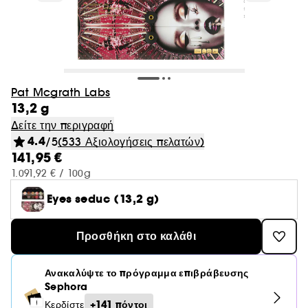
Χείλη
SPF 15+ & 30+
Προβολή όλων
Προβολή όλων
Προβολή όλων
Προβολή όλων
Προβολή όλων
Καλοκαιρινά Αρώματα
Korean Beauty Brands
Περιποίηση Προσώπου
Μπάνιο και Ντους
Εργαλεία & Αξεσουάρ Μαλλιών
Only at Sephora
Brush Finder
Niche Αρώματα
Korean Beauty
Only at Sephora
Toner
Φρύδια
SPF 50+
Μακιγιάζ & SPF
Μπάνιο & ντουζ
Scrub σώματος
Σαμπουάν
MIU MIU
Μάσκες
Προβολή όλων
Προβολή όλων
Προβολή όλων
Προβολή όλων
Προβολή όλων
Προβολή όλων
Inspiration
Πινέλα & Αξεσουάρ
Γυναικεία
Ανδρική Περιποίηση σώματος
Αγορά με βάση την ανάγκη
Skincare & SPF
Brows Beauty Guide
Ρουτίνες skincare
Rhode waiting list
Bestseller προϊόντα
Νύχια
Korean αντηλιακά
Waterproof μακιγιάζ
Περιποίηση σώματος
Body Lotion
Conditioner
Beauty of Joseon
Ρουτίνα ημέρας
Mists
Aestura
Serums
Αφρόλουτρο
Αξεσουάρ μαλλιών
Μακιγιάζ
Pat Mcgrath Labs
Προβολή όλων
Προβολή όλων
Προβολή όλων
Προβολή όλων
Προβολή όλων
Προϊόντα μαλλιών
Επιδερμίδα
Ανδρικά
Καθαρισμός & ντεμακιγιάζ
Αγορά με βάση την ανάγκη
Styling & Θεραπεία
Δημοφιλέστερα Brands
Προστασία μαλλιών
Top Trends
Cream Lip Stain finder
13,2 g
Αποκλειστικά αντηλιακά
Σετ σώματος
Body Milk
Μάσκα μαλλιών
Yepoda
Ρουτίνα νύχτας
Anua
Κρέμες ημέρας
Άλατα, Πέρλες και bath bombs
Βούρτσες και Χτένες
Περιποιήση
Δείτε την περιγραφή
Glass skin effect
Πινέλα
Eau de Parfum
Αποσμητικό
Κατά της αραίωσης
Best Skin Ever Shade Finder
Προβολή όλων
Προβολή όλων
Προβολή όλων
Προβολή όλων
Προβολή όλων
Προβολή όλων
Προβολή όλων
Ντεμακιγιάζ
Οσφρητικές νότες
Τύπος
Αντηλιακή προστασία
Μαλλιά
Νέες Μάρκες
Travel sizes
4.4
/5
(533 Αξιολογήσεις πελατών)
Περιποίηση λαιμού
Κρέμα Leave-In & Θεραπεία
Champo
Beauty of Joseon
Κρέμες νυκτός
Σαπούνι
Εργαλεία και Προϊόντα styling
Αρώματα
141,95 €
Skin Barrier
Αξεσουάρ Μακιγιάζ
Eau de Toilette
Αφρόλουτρο και Σαπούνι
Ενυδάτωση & Θρέψη
Σαμπουάν
Foundation
Eau de Toilette
Τονωτική λοσιόν
Σύσφιξη & Αδυνάτισμα
Spray μαλλιών
Sephora Collection
Λάδι ενυδάτωσης
Ορός & Έλαιο
1.091,92 € / 100g
Προβολή όλων
Προβολή όλων
Προβολή όλων
Προβολή όλων
Προβολή όλων
Προβολή όλων
Beauty Summer Vibes
Μάτια
Σετ αρωμάτων
Μάσκες
Τύπος μαλλιών
Ευεξία
Biodance
Κρέμες ματιών
Σαπούνι σε μορφή μπάρας
Πιστολάκια μαλλιών
Μαλλιά
Αξεσουάρ Περιποιήσης
Αρωματική Περιποίηση Σώματος
Ενυδατική φροντίδα
Ενίσχυση Όγκου
Μάσκες μαλλιών
Concealer και Προϊόντα διόρθωσης ατελειών
Eau de Parfum
Λοσιόν ντεμακιγιάζ
Ραγάδες
Κρέμα
Rare Beauty
Eyes seduc (13,2 g)
Περιποίηση χεριών
Βαμμένα μαλλιά
Προϊόν ντεμακιγιάζ προσώπου
Λουλουδάτο
Κρέμα ημέρας
Αντηλιακό σώματος
Πούδρα πύκνωσης μαλλιών
Kosas
Dr. Jart+
Περιποίηση χειλιών
Σκουφάκι &Πετσέτα για ντους
Προβολή όλων
Προβολή όλων
Προβολή όλων
Προβολή όλων
Προβολή όλων
Inspiration
Χείλη
Ευεξία
Αντηλιακή προστασία
Αξεσουάρ σώματος
Sephora Collection Προϊόντα Μαλλιών
Αξεσουάρ Σώματος
Fragrance Essence
Καθαρισμός & Φροντίδα Τριχωτού
Conditioners
Primer & Σταθεροποιητές μακιγιάζ
Cologne
Micellar Water
Ενυδάτωση
Κερί
Fenty Beauty
Αποσμητικό
Dry Shampoo
Προσθήκη στο καλάθι
Λάδι ντεμακιγιάζ
Πικάντικο
Κρέμα νυκτός
Προϊόν αυτομαυρίσματος σώματος
Beauty of Joseon
Erborian
Καθαρισμός Προσώπου & Ντεμακιγιάζ
Festival Vibe
Παλέτα για τα μάτια
Γυναικεία Σετ
Πρόσωπο
Σπαστά & Σγουρά
Οδηγός πινέλων
Mist μαλλιών
Αντηλιακή προστασία
Προβολή όλων
Προβολή όλων
Προβολή όλων
Προβολή όλων
Παλέτες
Summer sets
Επαναγεμιζόμενα αρώματα
Αξεσουάρ περιποίησης προσώπου
Στοματική υγιεινή
Kerastase Haircare Finder
Leave-in θεραπείες
Bronzer
Αποσμητικό
Ντεμακιγιάζ ματιών
Sol De Janeiro
Body mist
Mist μαλλιών
Ξυλώδες
Serum & λάδια προσώπου
After Sun Περιποίηση Σώματος
Yepoda
Glow Recipe
Σετ περιποίησης επιδερμίδας
Ανακαλύψτε το πρόγραμμα επιβράβευσης
Beach Vibe
Mascara
Ανδρικά
Μάσκες
Ξηρά &Ταλαιπωρημένα
Fragrance mists
Μπούκλες & Σπαστά μαλλιά
Οδηγός αντηλιακής προστασίας σώματος
Κραγιόν
Αρωματικό χώρου
Αντηλιακό
Sephora
Σετ μαλλιών
Πούδρα
Μπάνιο και Ντους
Προβολή όλων
Φρύδια
Αγορά με βάση την ανάγκη
Περιποίηση ποδιών
Clean at Sephora Αρώματα
Σπίτι
Σετ Προϊόντων / Minis
Φρέσκο
Κρέμα ματιών
Champo
Innisfree
Hydrate routine
Post-Sun Vibe
Σκιές
Βαμμένα ή με Ανταύγειες
+141 πόντοι
Κερδίστε