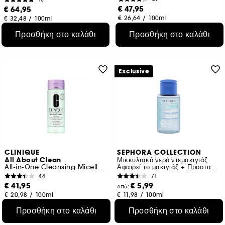
€ 47,95
€ 64,95
€ 26,64
/
100ml
€ 32,48
/
100ml
Προσθήκη στο καλάθι
Προσθήκη στο καλάθι
Exclusive
CLINIQUE
SEPHORA COLLECTION
All About Clean
Μικκυλιακό νερό ντεμακιγιάζ
All-in-One Cleansing Micellar Milk & Makeup Remover
Αφαιρεί το μακιγιάζ + Προστατεύει
44
71
€ 41,95
€ 5,99
Από:
€ 20,98
/
100ml
€ 11,98
/
100ml
3 μεγέθη
Προσθήκη στο καλάθι
Προσθήκη στο καλάθι