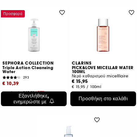
Προσφορά
SEPHORA COLLECTION
CLARINS
Triple Action Cleansing
PICK&LOVE MICELLAR WATER
Water
100ML
Νερό καθαρισμού micelllaire
293
€ 15,95
€ 10,39
€ 15,95
/
100ml
Αρχική τιμή : € 15,99
-35%
Εξαντλήθηκε,
€ 2,60
/
100ml
Προσθήκη στο καλάθι
ενημερώστε με
2 μεγέθη