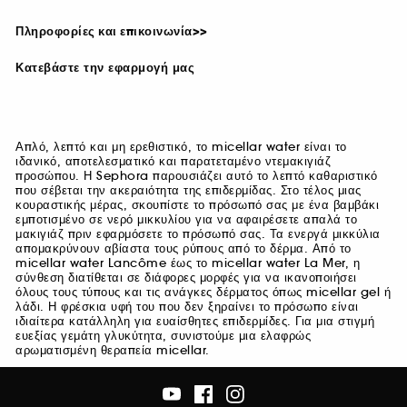
Πληροφορίες και επικοινωνία>>
Κατεβάστε την εφαρμογή μας
Απλό, λεπτό και μη ερεθιστικό, το micellar water είναι το
ιδανικό, αποτελεσματικό και παρατεταμένο ντεμακιγιάζ
προσώπου. Η Sephora παρουσιάζει αυτό το λεπτό καθαριστικό
που σέβεται την ακεραιότητα της επιδερμίδας. Στο τέλος μιας
κουραστικής μέρας, σκουπίστε το πρόσωπό σας με ένα βαμβάκι
εμποτισμένο σε νερό μικκυλίου για να αφαιρέσετε απαλά το
μακιγιάζ πριν εφαρμόσετε το πρόσωπό σας. Τα ενεργά μικκύλια
απομακρύνουν αβίαστα τους ρύπους από το δέρμα. Από το
micellar water Lancôme έως το micellar water La Mer, η
σύνθεση διατίθεται σε διάφορες μορφές για να ικανοποιήσει
όλους τους τύπους και τις ανάγκες δέρματος όπως micellar gel ή
λάδι. Η φρέσκια υφή του που δεν ξηραίνει το πρόσωπο είναι
ιδιαίτερα κατάλληλη για ευαίσθητες επιδερμίδες. Για μια στιγμή
ευεξίας γεμάτη γλυκύτητα, συνιστούμε μια ελαφρώς
αρωματισμένη θεραπεία micellar.