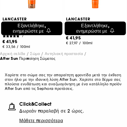
LANCASTER
LANCASTER
Lancaster Golden Tan
Lancaster Sun Sensitive After
Εξαντλήθηκε,
Εξαντλήθηκε,
Maximizer After Sun Body
Sun Repairing Balm
ενημερώστε με
ενημερώστε με
Lotion
1
7
€ 41,95
€ 41,95
€ 27,97
/
100ml
€ 33,56
/
100ml
Αρχική σελίδα
Σώμα
Αντηλιακή προστασία
After Sun Περιποίηση Σώματος
Χαρίστε στο σώμα σας την απαραίτητη φροντίδα μετά την έκθεση
στον ήλιο με την ιδανική λύση After Sun. Χαρίστε στο δέρμα σας
πλούσια ενυδάτωση και αναζωογόνηση με ένα κατάλληλο προϊόν
After Sun από τις Sephora προτάσεις.
Click&Collect
Δωρεάν παραλαβή σε 2 ώρες.
Μάθετε περισσότερα