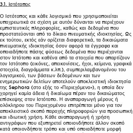
3.1. Ιστότοπος
Ο Ιστότοπος και κάθε λογισμικό που χρησιμοποιείται
υποχρεωτικά σε σχέση με αυτόν δύνανται να περιέχουν
εμπιστευτικές πληροφορίες, καθώς και δεδομένα που
προστατεύονται από το δίκαιο πνευματικής ιδιοκτησίας. Ως
εκ τούτου, εκτός εάν ορίζεται διαφορετικά, τα δικαιώματα
πνευματικής ιδιοκτησίας όσον αφορά τα έγγραφα και
οποιαδήποτε πάσης φύσεως δεδομένα που περιέχονται
στον Ιστότοπο και καθένα από τα στοιχεία που απαρτίζουν
τον Ιστότοπο (εικόνες, απεικονίσεις, ήχοι, κείμενα, γραφικά
στοιχεία, διαγράμματα κ.λπ.), συμπεριλαμβανομένου του
λογισμικού, των βάσεων δεδομένων και των
ενημερωτικών δελτίων αποτελούν αποκλειστική ιδιοκτησία
της Sephora (στο εξής το «Περιεχόμενο»), η οποία δεν
χορηγεί καμία άδεια ή δικαίωμα πέραν του δικαιώματος
επίσκεψης στον Ιστότοπο. Η αναπαραγωγή μέρους ή
ολόκληρου του Περιεχομένου επιτρέπεται μόνο για τον
αποκλειστικό σκοπό παροχής πληροφοριών για προσωπική
και ιδιωτική χρήση. Κάθε αναπαραγωγή ή χρήση
αντιγράφων που εξυπηρετεί οποιονδήποτε άλλον σκοπό
κατά οποιονδήποτε τρόπο και υπό οποιαδήποτε μορφή