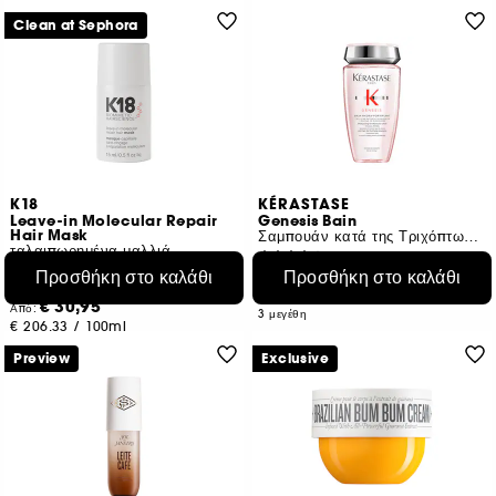
Clean at Sephora
K18
KÉRASTASE
Leave-in Molecular Repair
Genesis Bain
Hair Mask
Σαμπουάν κατά της Τριχόπτωσης για Λιπαρά / Λεπτά Μαλλιά
ταλαιπωρημένα μαλλιά
620
Συσκευασία ταξιδίου
Προσθήκη στο καλάθι
Προσθήκη στο καλάθι
€ 23,95
Από:
5114
€ 9,58
/
100ml
€ 30,95
Από:
3 μεγέθη
€ 206,33
/
100ml
2 μεγέθη
Preview
Exclusive