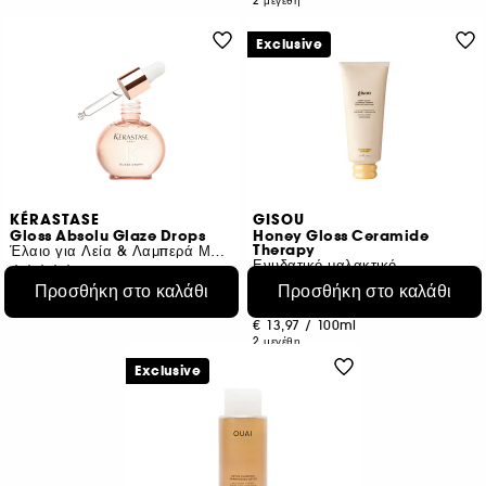
2 μεγέθη
Exclusive
KÉRASTASE
GISOU
Gloss Absolu Glaze Drops
Honey Gloss Ceramide
Therapy
Έλαιο για Λεία & Λαμπερά Μαλλιά
Ενυδατικό μαλακτικό
1414
11
Προσθήκη στο καλάθι
Προσθήκη στο καλάθι
€ 41,95
€ 15,50
Από:
€ 93,22
/
100ml
€ 13,97
/
100ml
2 μεγέθη
Exclusive