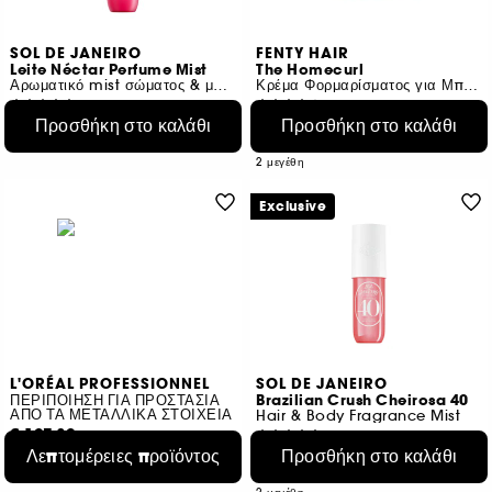
SOL DE JANEIRO
FENTY HAIR
Leite Néctar Perfume Mist
The Homecurl
Αρωματικό mist σώματος & μαλλιών
Κρέμα Φορμαρίσματος για Μπούκλες
73
1218
Προσθήκη στο καλάθι
Προσθήκη στο καλάθι
€ 25,95
€ 19,95
Από:
€ 28,83
/
100ml
€ 19,95
/
100ml
2 μεγέθη
Exclusive
L'ORÉAL PROFESSIONNEL
SOL DE JANEIRO
ΠΕΡΙΠΟΙΗΣΗ ΓΙΑ ΠΡΟΣΤΑΣΙΑ
Brazilian Crush Cheirosa 40
ΑΠΟ ΤΑ ΜΕΤΑΛΛΙΚΑ ΣΤΟΙΧΕΙΑ
Hair & Body Fragrance Mist
€ 107,80
6379
Λεπτομέρειες προϊόντος
Προσθήκη στο καλάθι
€ 25,95
4 προϊόντα
Από:
€ 28,83
/
100ml