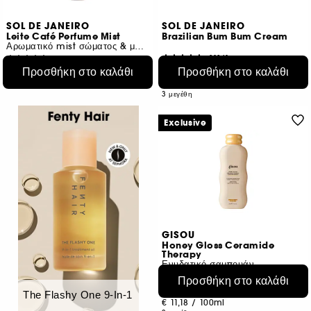
SOL DE JANEIRO
SOL DE JANEIRO
Leite Café Perfume Mist
Brazilian Bum Bum Cream
Αρωματικό mist σώματος & μαλλιών
31861
75
Προσθήκη στο καλάθι
Προσθήκη στο καλάθι
€ 23,95
€ 25,95
Από:
€ 31,93
/
100ml
€ 28,83
/
100ml
3 μεγέθη
Exclusive
GISOU
Honey Gloss Ceramide
Therapy
Ενυδατικό σαμπουάν
14
Προσθήκη στο καλάθι
€ 15,50
Από:
The Flashy One 9-In-1
€ 11,18
/
100ml