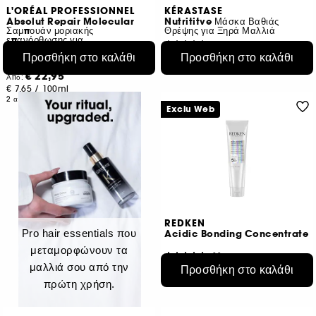
L'ORÉAL PROFESSIONNEL
KÉRASTASE
Absolut Repair Molecular
Nutrititve Μάσκα Βαθιάς
Σαμπουάν μοριακής
Θρέψης για Ξηρά Μαλλιά
επανόρθωσης για
535
ταλαιπωρημένα μαλλιά
Προσθήκη στο καλάθι
Προσθήκη στο καλάθι
€ 46,95
33
€ 23,48
/
100ml
€ 22,95
Από:
€ 7,65
/
100ml
2 αποχρώσεις
Exclu Web
REDKEN
Pro hair essentials που
Acidic Bonding Concentrate
μεταμορφώνουν τα
83
μαλλιά σου από την
Προσθήκη στο καλάθι
€ 34,95
€ 23,30
/
100ml
πρώτη χρήση.