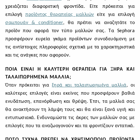
χρειάζεται διαφορετική φροντίδα. Είτε πρόκειται για
επιλογή
προϊόντος θεραπείας μαλλιών
είτε για επιλογή
σαμπουάν &
conditioner
, θα πρέπει να αναζητάτε το
προϊόν που αφορά τον τύπο μαλλιών σας. Τα
Sephora
προσφέρουν ευρεία γκάμα προϊόντων συνοδευόμενη με
τις αντίστοιχες πληροφορίες σχετικά με τα χαρακτηριστικά
και τις ανάγκες που αφορούν.
ΠΟΙΑ ΕΊΝΑΙ Η ΚΑΛΎΤΕΡΗ ΘΕΡΑΠΕΊΑ ΓΙΑ ΞΗΡΆ ΚΑΙ
ΤΑΛΑΙΠΩΡΗΜΈΝΑ ΜΑΛΛΙΆ;
Όταν πρόκειται για
ξηρά και ταλαιπωρημένα μαλλιά
, οι
καλύτερες επιλογές είναι εκείνες που προσφέρουν βαθιά
ενυδάτωση, επανόρθωση και θρέψη. Έτσι, τα μαλλιά σας
θα ανακτήσουν τη λάμψη τους και θα είναι ξανά υγιή και
εντυπωσιακά. Ενδυναμώστε τις άκρες των μαλλιών σας με
επιλογές που τα αναζωογονούν και τα φροντίζουν εντατικά.
ΠΌΣΟ ΣΥΧΝΆ ΠΡΈΠΕΙ ΝΑ ΧΡΗΣΙΜΟΠΟΙΏ ΠΡΟΪΌΝΤΑ