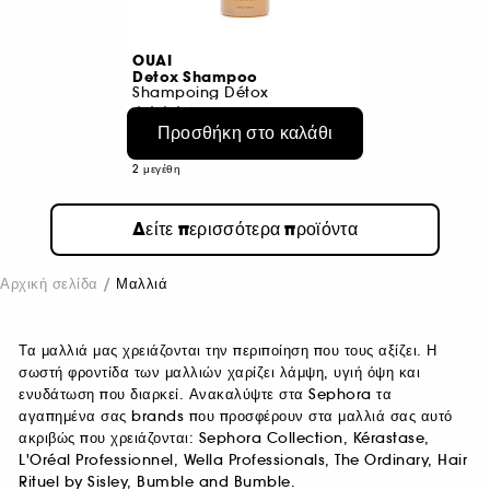
OUAI
Detox Shampoo
Shampoing Détox
474
Προσθήκη στο καλάθι
€ 17,50
Από:
€ 11,17
/
100ml
2 μεγέθη
Δείτε περισσότερα προϊόντα
Αρχική σελίδα
Μαλλιά
Τα μαλλιά μας χρειάζονται την περιποίηση που τους αξίζει. Η
σωστή φροντίδα των μαλλιών χαρίζει λάμψη, υγιή όψη και
ενυδάτωση που διαρκεί. Ανακαλύψτε στα Sephora τα
αγαπημένα σας brands που προσφέρουν στα μαλλιά σας αυτό
ακριβώς που χρειάζονται: Sephora Collection, Kérastase,
L'Oréal Professionnel, Wella Professionals, The Ordinary, Hair
Rituel by Sisley, Bumble and Bumble.