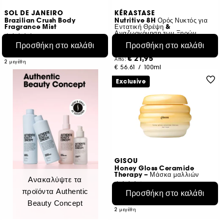
SOL DE JANEIRO
KÉRASTASE
Brazilian Crush Body
Nutritive 8H Ορός Νυκτός για
Fragrance Mist
Εντατική Θρέψη &
Αναζωογόνηση των Ξηρών
8200
Μαλλιών
Προσθήκη στο καλάθι
Προσθήκη στο καλάθι
€ 25,95
Από:
161
€ 28,83
/
100ml
€ 21,95
Από:
2 μεγέθη
€ 56,61
/
100ml
2 μεγέθη
Exclusive
GISOU
Honey Gloss Ceramide
Therapy – Μάσκα μαλλιών
Ανακαλύψτε τα
193
προϊόντα Authentic
Προσθήκη στο καλάθι
€ 23,95
Από:
€ 31,93
/
100ml
Beauty Concept
2 μεγέθη