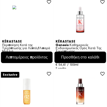
KÉRASTASE
KÉRASTASE
Περιποίηση Κατά της
Genesis Καθημερινός
Τριχόπτωσης για Λεπτά/Λιπαρά
Ενδυναμωτικός Ορός Κατά Της
Μαλλιά
Τριχόπτωσης
€ 106,85
12
Λεπτομέρειες προϊόντος
Προσθήκη στο καλάθι
€ 24,95
3 προϊόντα
Από:
€ 56,61
/
100ml
2 μεγέθη
Exclusive