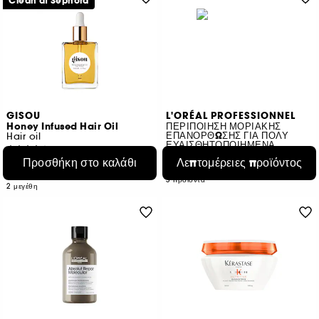
Clean at Sephora
GISOU
L'ORÉAL PROFESSIONNEL
Honey Infused Hair Oil
ΠΕΡΙΠΟΙΗΣΗ ΜΟΡΙΑΚΗΣ
ΕΠΑΝΟΡΘΩΣΗΣ ΓΙΑ ΠΟΛΥ
Hair oil
ΕΥΑΙΣΘΗΤΟΠΟΙΗΜΕΝΑ
1502
ΜΑΛΛΙΑ
Προσθήκη στο καλάθι
Λεπτομέρειες προϊόντος
€ 23,95
Από:
€ 85,85
€ 83,90
/
100ml
3 προϊόντα
2 μεγέθη