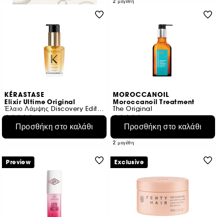
2 μεγέθη
KÉRASTASE
MOROCCANOIL
Elixir Ultime Original
Moroccanoil Treatment
Έλαιο Λάμψης Discovery Edition
The Original
1332
3356
Προσθήκη στο καλάθι
Προσθήκη στο καλάθι
€ 28,95
€ 37,95
Από:
€ 96,50
/
100ml
€ 75,90
/
100ml
2 μεγέθη
Preview
Exclusive