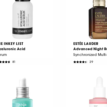
HE INKEY LIST
ESTÉE LAUDER
yaluronic Acid
Advanced Night R
erum
81
29
€ 11,95
€ 63,95
πό:
Από:
39,83
/
100ml
€ 329,83
/
100ml