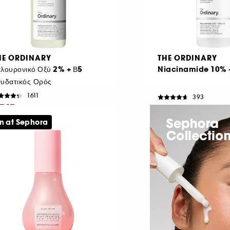
HE ORDINARY
THE ORDINARY
λουρονικό Οξύ 2% + Β5
Niacinamide 10% 
υδατικός Ορός
1611
393
7,17
€ 7,95
Από:
€ 26,50
/
100ml
n at Sephora
χική τιμή : € 11,95
-40%
23,90
/
100ml