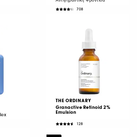
708
€ 17,95
€ 119,67
/
100ml
THE ORDINARY
Granactive Retinoid 2%
Emulsion
lex
128
€ 14,95