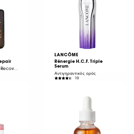
LANCÔME
epair
Rénergie H.C.F. Triple
Serum
Synchronized Multi-Recovery Complex
Αντιγηραντικός ορός
10
€ 78,95
Από:
€ 313,90
/
100ml