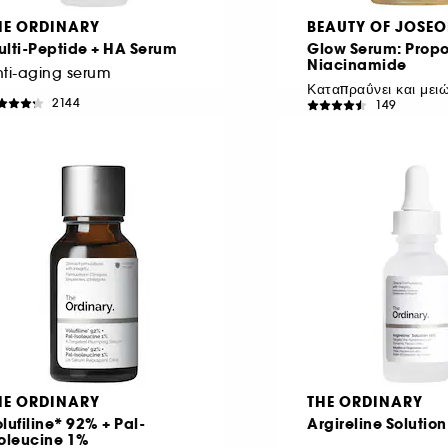
HE ORDINARY
BEAUTY OF JOSE
ulti-Peptide + HA Serum
Glow Serum: Propol
Niacinamide
ti-aging serum
2144
149
€ 20,95
€ 17,50
πό:
69,83
/
100ml
€ 58,33
/
100ml
HE ORDINARY
THE ORDINARY
lufiline* 92% + Pal-
Argireline Solutio
soleucine 1%