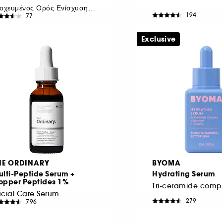
Στοχευμένος Ορός Ενίσχυσης Όγκου
194
77
 25,95
€ 13,95
173,00
/
100ml
€ 46,50
/
100ml
Exclusive
HE ORDINARY
BYOMA
lti-Peptide Serum +
Hydrating Serum
opper Peptides 1%
Tri-ceramide comp
cial Care Serum
279
796
 39,95
€ 17,95