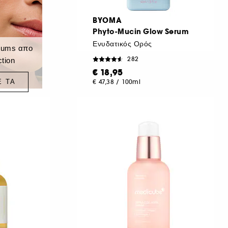
BYOMA
Phyto-Mucin Glow Serum
Ενυδατικός Ορός
rums απo
282
ction
€ 18,95
Ε ΤΑ
€ 47,38
/
100ml