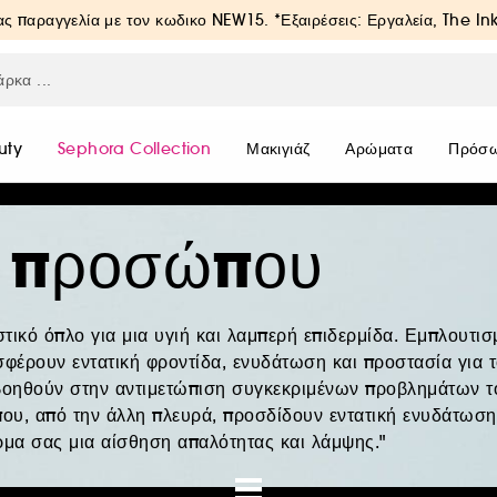
ς παραγγελία με τον κωδικο
NEW15
. *Εξαιρέσεις: Εργαλεία, The In
uty
Sephora Collection
Μακιγιάζ
Αρώματα
Πρόσ
α προσώπου
ικό όπλο για μια υγιή και λαμπερή επιδερμίδα. Εμπλουτισ
οσφέρουν εντατική φροντίδα, ενυδάτωση και προστασία για 
βοηθούν στην αντιμετώπιση συγκεκριμένων προβλημάτων τ
ου, από την άλλη πλευρά, προσδίδουν εντατική ενυδάτωση
ρμα σας μια αίσθηση απαλότητας και λάμψης."