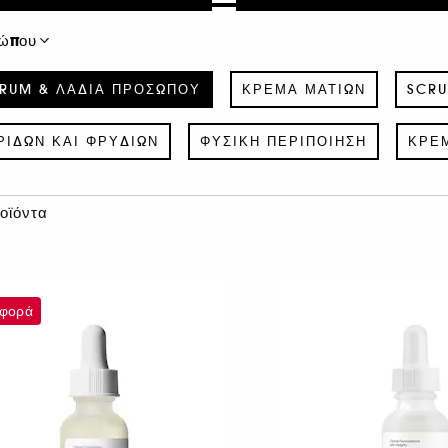
σώπου
ERUM & ΛΆΔΙΑ ΠΡΟΣΏΠΟΥ
ΚΡΈΜΑ ΜΑΤΙΏΝ
SCRU
ΡΊΔΩΝ ΚΑΙ ΦΡΥΔΙΏΝ
ΦΥΣΙΚΉ ΠΕΡΙΠΟΊΗΣΗ
ΚΡΈΜ
οϊόντα
φορά