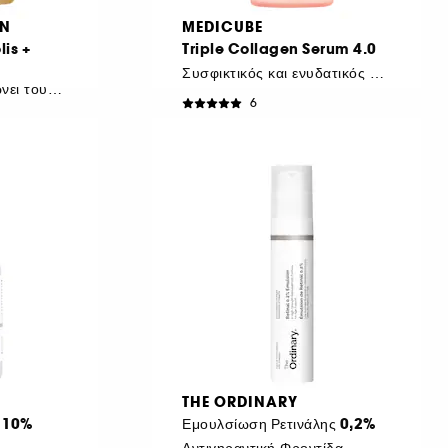
ON
MEDICUBE
is +
Triple Collagen Serum 4.0
Συσφικτικός και ενυδατικός ορός προσώπου
Καταπραΰνει και μειώνει τους πόρους
6
€ 25,95
€ 47,18
/
100ml
THE ORDINARY
n 10%
Εμουλσίωση Ρετινάλης 0,2%
Αντιγηραντική Φροντίδα