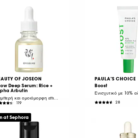
48,13
/
100g
€ 59,83
/
100ml
EAUTY OF JOSEON
PAULA'S CHOICE
low Deep Serum: Rice +
Boost
lpha Arbutin
Λαμπερή και ομοιόμορφη επιδερμίδα
28
119
 17,50
€ 47,95
58,33
/
100ml
€ 159,83
/
100ml
n at Sephora