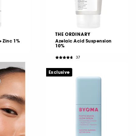
THE ORDINARY
+ Zinc 1%
Azelaic Acid Suspension
10%
37
€ 19,95
Από:
€ 66,50
/
100ml
Exclusive