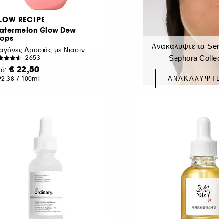
LOW RECIPE
atermelon Glow Dew
rops
Ανακαλύψτε τα Se
Σταγόνες Δροσιάς με Νιασιναμίδη
Sephora Colle
2653
€ 22,50
πό:
ΑΝΑΚΑΛΎΨΤ
92,38
/
100ml