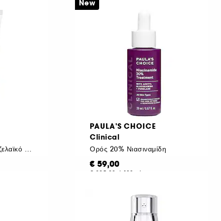
€ 49,83
/
100ml
New
PAULA'S CHOICE
Clinical
Ενισχυτικό με 10% αζελαϊκό οξύ
Ορός 20% Νιασιναμίδη
€ 59,00
€ 295,00
/
100ml