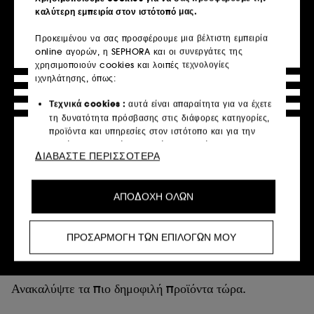
καλύτερη εμπειρία στον ιστότοπό μας.
Προκειμένου να σας προσφέρουμε μια βέλτιστη εμπειρία
SEPHORA COLLECTION
online αγορών, η SEPHORA και οι συνεργάτες της
Coconut Mania
χρησιμοποιούν cookies και λοιπές τεχνολογίες
Σετ με Μάσκες για Πρόσωπο & Σώμα
ιχνηλάτησης, όπως:
5
€ 11,99
Τεχνικά cookies :
αυτά είναι απαραίτητα για να έχετε
τη δυνατότητα πρόσβασης στις διάφορες κατηγορίες,
προϊόντα και υπηρεσίες στον ιστότοπο και για την
ασφάλεια του ιστότοπου. Είναι απαραίτητα για την
ΔΙΑΒΑΣΤΕ ΠΕΡΙΣΣΟΤΕΡΑ
Εξαντλήθηκε,
τεχνική λειτουργία του ιστότοπου και δεν μπορούν να
ενημερώστε με
απενεργοποιηθούν.
ΑΠΟΔΟΧΗ ΟΛΩΝ
Cookies εξατομίκευσης :
μας επιτρέπουν να σας
παρέχουμε μια βελτιωμένη και εξατομικευμένη εμπειρία
προτείνοντας προϊόντα, υπηρεσίες και περιεχόμενο που
ΠΡΟΣΑΡΜΟΓΗ ΤΩΝ ΕΠΙΛΟΓΩΝ ΜΟΥ
ταιριάζουν καλύτερα στις προτιμήσεις σας και να σας
παρέχουμε προωθητικές προσφορές προσαρμοσμένες
Τα πιο δημοφιλή προϊόντα
στο προφίλ σας.
Ανακαλύψτε τα πιο δημοφιλή προϊόντα τώρα.
Κοινωνικά δίκτυα και διαφημιστικά cookies:
αυτά
χρησιμοποιούνται για να σας δείχνουν περιεχόμενο που