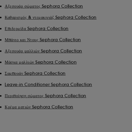
μπορεί να σας αρέσει μέσω διαφημίσεων,
Αξεσουάρ σώματος Sephora Collection
συμπεριλαμβανομένων ιστότοπων τρίτων και
κοινωνικών δικτύων, με βάση τις σελίδες που έχετε δει,
Καθαρισμός & ντεμακιγιάζ Sephora Collection
το ιστορικό περιήγησής σας και το ιστορικό
αλληλεπίδρασης.
Επιδερμίδα Sephora Collection
Στατιστικά cookies μέτρησης κοινού :
μας επιτρέπουν
Μπάνιο και Ντους Sephora Collection
να καταρτίζουμε στατιστικά στοιχεία για τον αριθμό των
επισκεπτών στον ιστότοπό μας και τις συνήθειες
Αξεσουάρ μαλλιών Sephora Collection
περιήγησής τους, προκειμένου να βελτιώσουμε την
απόδοσή του.
Μάσκα μαλλιών Sephora Collection
Cookies για την εξασφάλιση online πληρωμών :
μας
Σαμπουάν Sephora Collection
επιτρέπουν να αποτρέψουμε την απάτη πληρωμών και
την κλοπή ταυτότητας.
Leave-in Conditioner Sephora Collection
Περιποίηση σώματος Sephora Collection
Εκτός από τα τεχνικά cookies, η εφαρμογή των
υπόλοιπων ιχνηλατών απαιτεί τη συγκατάθεσή σας.
Κρέμα ματιών Sephora Collection
Μπορείτε να προσαρμόσετε τις επιλογές σας σχετικά με την
τοποθέτηση αυτών των cookies χρησιμοποιώντας το
κουμπί "Προσαρμογή των επιλογών μου" παρακάτω ή να
επιλέξετε "Αποδοχή όλων" ή "Απόρριψη όλων". Μπορείτε
να επιλέξετε να αποσύρετε τη συγκατάθεσή σας ανά πάσα