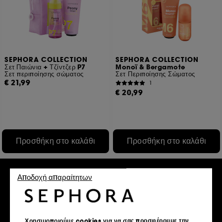
SEPHORA COLLECTION
SEPHORA COLLECTION
Σετ Παιώνια + Τζίντζερ P7
Monoï & Bergamote
Σετ περιποίησης σώματος
Σετ Περιποίησης Σώματος
€ 21,99
1
€ 20,99
Προσθήκη στο καλάθι
Προσθήκη στο καλάθι
Αποδοχή απαραίτητων
Exclusive
Χρησιμοποιούμε cookies για να σας προσφέρουμε την