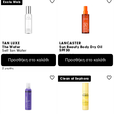
Exclu Web
TAN LUXE
LANCASTER
The Water
Sun Beauty Body Dry Oil
SPF30
Self Tan Water
56
3
Προσθήκη στο καλάθι
Προσθήκη στο καλάθι
€ 42,95
€ 49,95
€ 21,48
/
100ml
€ 33,30
/
100ml
2 μεγέθη
Clean at Sephora