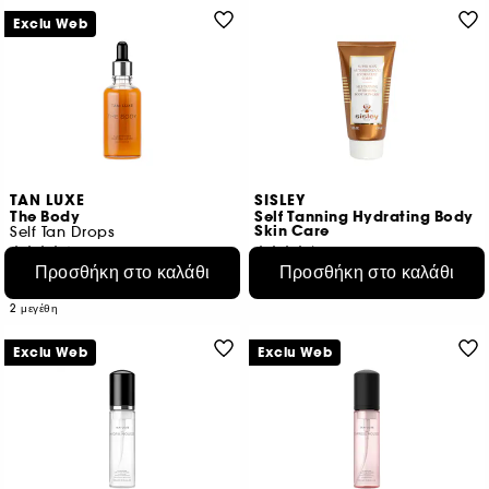
Exclu Web
TAN LUXE
SISLEY
The Body
Self Tanning Hydrating Body
Skin Care
Self Tan Drops
120
6
Προσθήκη στο καλάθι
Προσθήκη στο καλάθι
€ 52,95
€ 134,95
€ 105,90
/
100ml
€ 89,97
/
100ml
2 μεγέθη
Exclu Web
Exclu Web