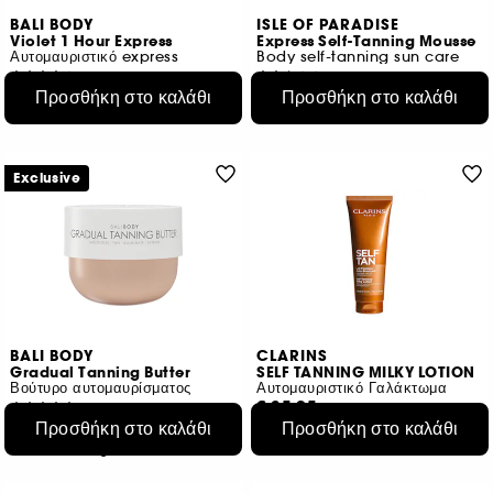
BALI BODY
ISLE OF PARADISE
Violet 1 Hour Express
Express Self-Tanning Mousse
Αυτομαυριστικό express
Body self-tanning sun care
14
2
Προσθήκη στο καλάθι
Προσθήκη στο καλάθι
€ 34,95
€ 29,95
€ 15,53
/
100ml
€ 14,98
/
100ml
Exclusive
BALI BODY
CLARINS
Gradual Tanning Butter
SELF TANNING MILKY LOTION
Βούτυρο αυτομαυρίσματος
Αυτομαυριστικό Γαλάκτωμα
€ 35,95
104
Προσθήκη στο καλάθι
Προσθήκη στο καλάθι
€ 33,95
€ 28,76
/
100ml
€ 15,43
/
100g