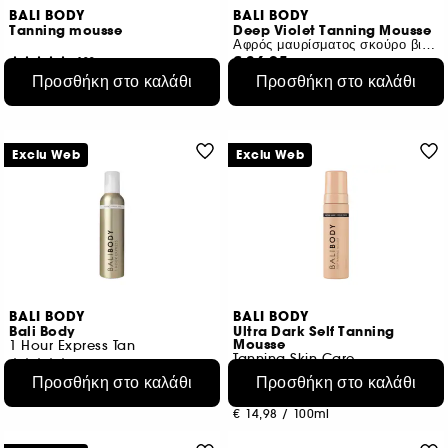
BALI BODY
BALI BODY
Tanning mousse
Deep Violet Tanning Mousse
Αφρός μαυρίσματος σκούρο βιολετί
€ 36,95
109
Προσθήκη στο καλάθι
Προσθήκη στο καλάθι
€ 29,95
€ 18,48
/
100ml
€ 14,98
/
100ml
Exclu Web
Exclu Web
BALI BODY
BALI BODY
Bali Body
Ultra Dark Self Tanning
Mousse
1 Hour Express Tan
Tanning Skin Care
82
111
Προσθήκη στο καλάθι
Προσθήκη στο καλάθι
€ 32,95
€ 29,95
€ 14,64
/
100ml
€ 14,98
/
100ml