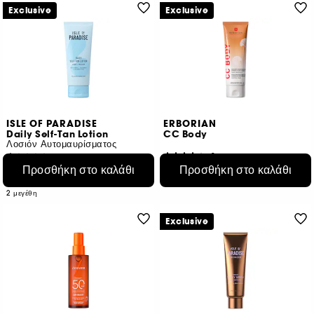
Exclusive
Exclusive
ISLE OF PARADISE
ERBORIAN
Daily Self-Tan Lotion
CC Body
Λοσιόν Αυτομαυρίσματος
9
1
Προσθήκη στο καλάθι
Προσθήκη στο καλάθι
€ 51,50
€ 14,95
€ 42,92
/
100ml
€ 8,08
/
100ml
2 μεγέθη
Exclusive