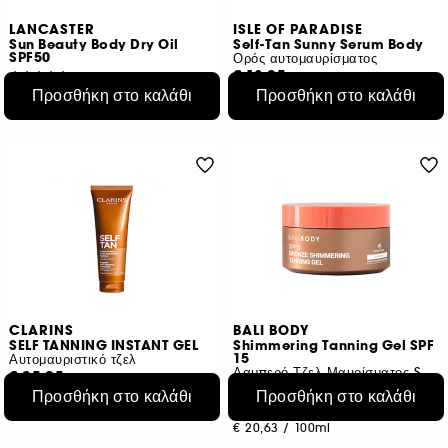
LANCASTER
ISLE OF PARADISE
Sun Beauty Body Dry Oil
Self-Tan Sunny Serum Body
SPF50
Ορός αυτομαυρίσματος
€ 18,95
4
Προσθήκη στο καλάθι
Προσθήκη στο καλάθι
€ 49,95
€ 15,16
/
100ml
€ 33,30
/
100ml
CLARINS
BALI BODY
SELF TANNING INSTANT GEL
Shimmering Tanning Gel SPF
15
Αυτομαυριστικό τζελ
Λαμπερό Τζελ Μαυρίσματος SPF 15
€ 35,95
8
Προσθήκη στο καλάθι
Προσθήκη στο καλάθι
€ 28,76
/
100ml
€ 30,95
€ 20,63
/
100ml