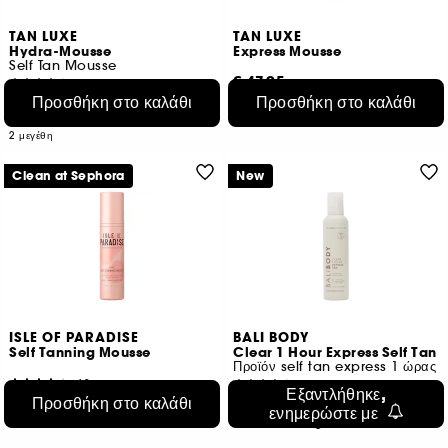
TAN LUXE
TAN LUXE
Hydra-Mousse
Express Mousse
Self Tan Mousse
€ 47,95
49
Προσθήκη στο καλάθι
Προσθήκη στο καλάθι
€ 16,20
/
100g
€ 45,95
€ 22,98
/
100ml
2 μεγέθη
Clean at Sephora
New
ISLE OF PARADISE
BALI BODY
Self Tanning Mousse
Clear 1 Hour Express Self Tan
Προϊόν self tan express 1 ώρας
60
22
Εξαντλήθηκε,
Προσθήκη στο καλάθι
€ 29,95
€ 32,50
ενημερώστε με
€ 14,98
/
100ml
€ 14,44
/
100g