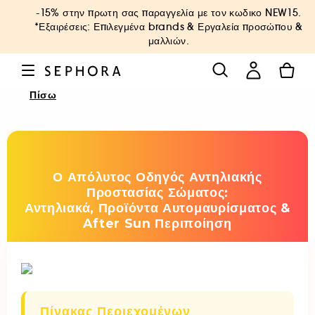
-15% στην πρωτη σας παραγγελία με τον κωδικο
NEW15
.
*Εξαιρέσεις: Επιλεγμένα brands & Εργαλεία προσώπου &
μαλλιών.
Πίσω
Ο Απόλυτος Οδηγός Αντηλιακής
Προστασίας Σώματος:
Αντηλιακά, Προϊόντα Αυτομαυρίσματος &
After Sun Περιποίηση
Πίνακας Περιεχομένων