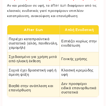
Αν και μοιάζουν σε υφή, τα after sun διαφέρουν από τις
κλασικές ενυδατικές γιατί προσφέρουν επιπλέον
καταπράυνση, ανακούφιση και επανόρθωση:
After Sun
Απλή Ενυδατική
Περιέχει καταπραϋντικά
Εστιάζει κυρίως στην
συστατικά (αλόη, πανθενόλη,
ενυδάτωση
χαμομήλι)
Σχεδιασμένο για χρήση μετά
Γενικής χρήσης
από ηλιακή έκθεση
Συχνά έχει δροσιστική υφή ή
Κλασική κρεμώδης
άμεση ψύξη
υφή
Δεν προσφέρει
Βοηθά στην ανάπλαση και
ειδικά επανορθωτικά
επανόρθωση
συστατικά