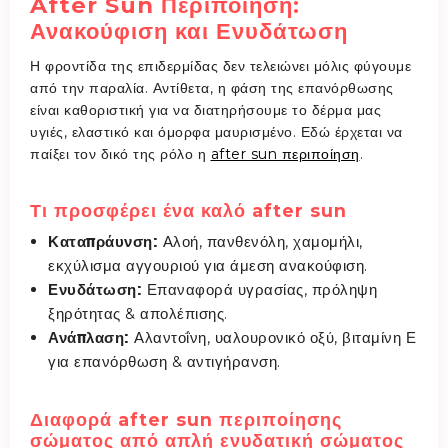
After Sun Περιποίηση:
Ανακούφιση και Ενυδάτωση
Η φροντίδα της επιδερμίδας δεν τελειώνει μόλις φύγουμε
από την παραλία. Αντίθετα, η φάση της επανόρθωσης
είναι καθοριστική για να διατηρήσουμε το δέρμα μας
υγιές, ελαστικό και όμορφα μαυρισμένο. Εδώ έρχεται να
παίξει τον δικό της ρόλο η
after sun περιποίηση
.
Τι προσφέρει ένα καλό after sun
Καταπράυνση:
Αλοή, πανθενόλη, χαμομήλι,
εκχύλισμα αγγουριού για άμεση ανακούφιση.
Ενυδάτωση:
Επαναφορά υγρασίας, πρόληψη
ξηρότητας & απολέπισης.
Ανάπλαση:
Αλαντοΐνη, υαλουρονικό οξύ, βιταμίνη Ε
για επανόρθωση & αντιγήρανση.
Διαφορά after sun περιποίησης
σώματος από απλή ενυδατική σώματος