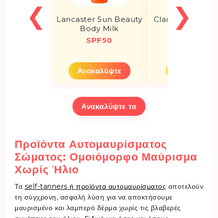
❮
❯
Lancaster Sun Beauty
Clarins Milky Su
Body Milk
Spray
SPF50
SPF50+
Ανακαλύψτε
Ανακαλύψτ
Ανακαλύψτε τα
Προϊόντα Αυτομαυρίσματος
Σώματος: Ομοιόμορφο Μαύρισμα
Χωρίς Ήλιο
Τα
self-tanners ή προϊόντα αυτομαυρίσματος
αποτελούν
τη σύγχρονη, ασφαλή λύση για να αποκτήσουμε
μαυρισμένο και λαμπερό δέρμα χωρίς τις βλαβερές