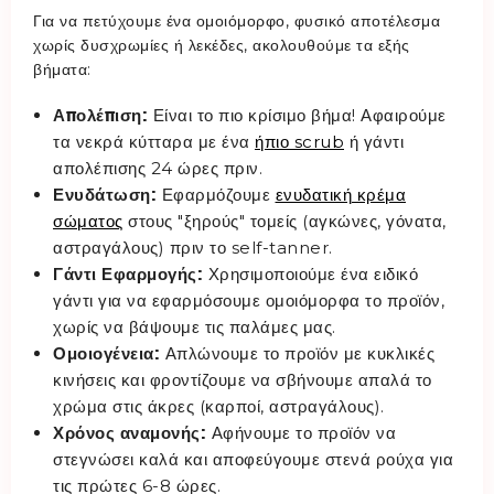
Για να πετύχουμε ένα ομοιόμορφο, φυσικό αποτέλεσμα
χωρίς δυσχρωμίες ή λεκέδες, ακολουθούμε τα εξής
βήματα:
Απολέπιση:
Είναι το πιο κρίσιμο βήμα! Αφαιρούμε
τα νεκρά κύτταρα με ένα
ήπιο scrub
ή γάντι
απολέπισης 24 ώρες πριν.
Ενυδάτωση:
Εφαρμόζουμε
ενυδατική κρέμα
σώματος
στους "ξηρούς" τομείς (αγκώνες, γόνατα,
αστραγάλους) πριν το self-tanner.
Γάντι Εφαρμογής:
Χρησιμοποιούμε ένα ειδικό
γάντι για να εφαρμόσουμε ομοιόμορφα το προϊόν,
χωρίς να βάψουμε τις παλάμες μας.
Ομοιογένεια:
Απλώνουμε το προϊόν με κυκλικές
κινήσεις και φροντίζουμε να σβήνουμε απαλά το
χρώμα στις άκρες (καρποί, αστραγάλους).
Χρόνος αναμονής:
Αφήνουμε το προϊόν να
στεγνώσει καλά και αποφεύγουμε στενά ρούχα για
τις πρώτες 6-8 ώρες.