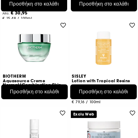
Τονωτική λοσιόν
€ 26,95
Προσθήκη στο καλάθι
Προσθήκη στο καλάθι
1
€ 19,96
/
100ml
€ 30,95
Από:
€ 15,48
/
100ml
2 μεγέθη
BIOTHERM
SISLEY
Aquasource Creme
Lotion with Tropical Resins
Normal/Combination Skin
€ 55,95
Προσθήκη στο καλάθι
Προσθήκη στο καλάθι
11
€ 98,95
€ 111,90
/
100ml
€ 79,16
/
100ml
Exclu Web