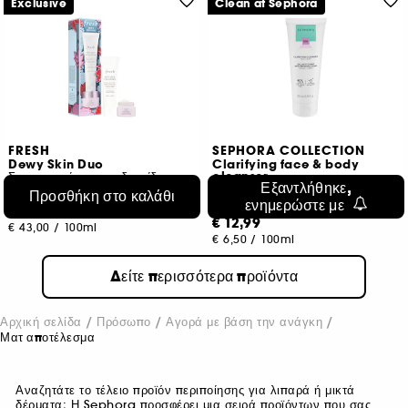
Exclusive
Clean at Sephora
FRESH
SEPHORA COLLECTION
Dewy Skin Duo
Clarifying face & body
cleanser
Σετ περιποίησης επιδερμίδας
Εξαντλήθηκε,
Face + body cleanser
Προσθήκη στο καλάθι
1
ενημερώστε με
3
€ 27,95
€ 12,99
€ 43,00
/
100ml
€ 6,50
/
100ml
Δείτε περισσότερα προϊόντα
Αρχική σελίδα
Πρόσωπο
Αγορά με βάση την ανάγκη
Ματ αποτέλεσμα
Αναζητάτε το τέλειο προϊόν περιποίησης για λιπαρά ή μικτά
δέρματα; Η Sephora προσφέρει μια σειρά προϊόντων που σας