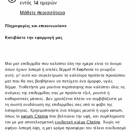
εντός 14 ημερών
Μάθετε περισσότερα
Πληροφορίες και επικοινωνία>>
Κατεβάστε την εφαρμογή μας
Μια ματ επιδερμίδα που καλύπτει όλη την ημέρα είναι το όνειρο
όσων έχουν λιπαρό ή ατελές δέρμα! Η Sephora το γνωρίζει
αυτό, γι' αυτό και συγκέντρωσε τα καλύτερα προϊόντα προσώπου
ματ που θα σας βοηθήσουν να πετύχετε ένα όμορφο, υγιές
δέρμα. Υιοθετήστε μια ρουτίνα περιποίησης που καλύπτει όλες τις
ανάγκες της επιδερμίδας σας με προϊόντα τζελ, ρευστά ή
καθαριστικές μάσκες. Δεν χρειάζεται πλέον να συμβιβάζεστε με
τη σωστή ενυδάτωση της επιδερμίδας σας υπό το φόβο της
λιπαρότητας. Χρησιμοποιήστε ένα πλήρες ρευστό ή υγρό serum,
όπως το
serum Clarins
που βελτιώνει την υφή, και συμπληρώστε
τον με μια αποτελεσματική
ενυδατική κρέμα Clarins
. Χωρίς να
αφήνει λιπαρή όψη, η ματ κρέμα προσφέρει τον τέλειο συνδυασμό