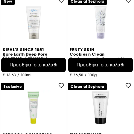
New
Clean at Sephora
KIEHL'S SINCE 1851
FENTY SKIN
Rare Earth Deep Pore
Cookies n Clean
Cleanser -Καθαριστικό
Απολεπιστικό Καθαριστικό Προσώπου
Προσθήκη στο καλάθι
Προσθήκη στο καλάθι
217
347
€ 27,95
€ 36,50
€ 18,63
/
100ml
€ 36,50
/
100g
Exclusive
Clean at Sephora