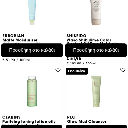
ERBORIAN
SHISEIDO
Matte Moisturizer
Waso Shikulime Color
Control Oil Free Moisturizer
Κρέμα 24ωρης ενυδάτωσης με ματ αποτέλεσμα
Face Cream
Προσθήκη στο καλάθι
Προσθήκη στο καλάθι
1
13
€ 25,95
€ 51,95
€ 51,90
/
100ml
€ 103,90
/
100ml
Exclusive
CLARINS
PIXI
Purifying toning lotion oily
Glow Mud Cleanser
to combination skin