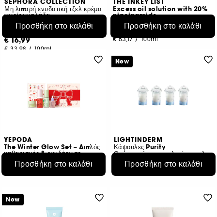
SEPHORA COLLECTION
THE INKEY LIST
Μη λιπαρή ενυδατική τζελ κρέμα
Excess oil solution with 20%
χωρίς γυαλάδα
niacinamide
Ενυδατικό προϊόν χωρίς γυαλάδα.
Face serum
Προσθήκη στο καλάθι
Προσθήκη στο καλάθι
€ 18,95
218
€ 16,99
€ 63,17
/
100ml
€ 33,98
/
100ml
New
YEPODA
LIGHTINDERM
The Winter Glow Set – Διπλός
Κάψουλες Purity
καθαρισμός & ενυδάτωση
Ορός κατά των ατελειών εμπλουτισμένος με Σαλικυλικό οξύ και HA
€ 46,95
€ 74,95
Προσθήκη στο καλάθι
Προσθήκη στο καλάθι
€ 69,04
/
100ml
€ 892,26
/
100ml
New