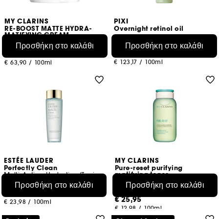
MY CLARINS
PIXI
RE-BOOST MATTE HYDRA-
Overnight retinol oil
MATIFYING CREAM
Προσθήκη στο καλάθι
Προσθήκη στο καλάθι
1
9
€ 36,95
€ 31,95
€ 123,17
/
100ml
€ 63,90
/
100ml
ESTÉE LAUDER
MY CLARINS
Perfectly Clean
Pure-reset purifying
matifying toner
Multi-Action Hydrating/Toning Lotion/Refiner
Ακμή και Ατέλειες
Προσθήκη στο καλάθι
Προσθήκη στο καλάθι
37
1
€ 47,95
€ 25,95
€ 23,98
/
100ml
€ 12,98
/
100ml