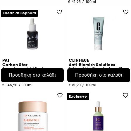
€ 41,95
/
100ml
Clean at Sephora
PAI
CLINIQUE
Carbon Star
Anti-Blemish Solutions
Αποτοξινωτικό λάδι νύχτας για το πρόσωπο με nigella και κάρβουνο
3-Step Skin Care System Clearing Moisturizer
Προσθήκη στο καλάθι
Προσθήκη στο καλάθι
94
727
€ 43,95
€ 40,95
€ 146,50
/
100ml
€ 81,90
/
100ml
Exclusive