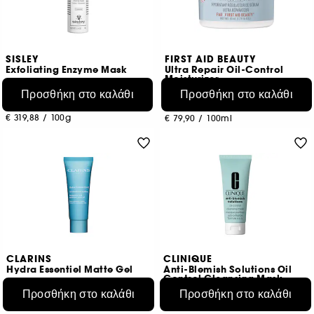
SISLEY
FIRST AID BEAUTY
Exfoliating Enzyme Mask
Ultra Repair Oil-Control
Moisturizer
Προσθήκη στο καλάθι
Προσθήκη στο καλάθι
22
974
€ 127,95
€ 39,95
€ 319,88
/
100g
€ 79,90
/
100ml
CLARINS
CLINIQUE
Hydra Essentiel Matte Gel
Anti-Blemish Solutions Oil
Control Cleansing Mask
€ 56,95
Προσθήκη στο καλάθι
Προσθήκη στο καλάθι
281
€ 75,93
/
100ml
€ 41,95