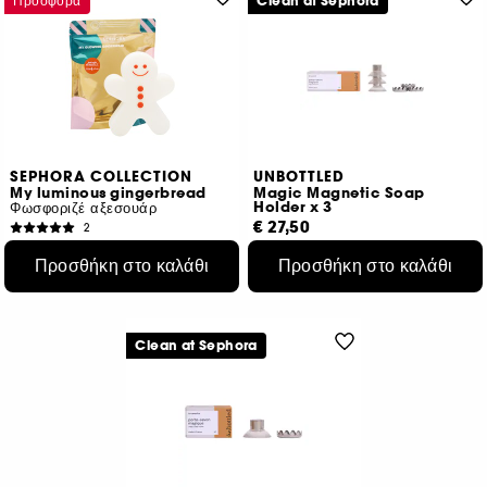
Προσφορά
Clean at Sephora
SEPHORA COLLECTION
UNBOTTLED
My luminous gingerbread
Magic Magnetic Soap
Holder x 3
Φωσφοριζέ αξεσουάρ
€ 27,50
2
€ 11,04
Προσθήκη στο καλάθι
Προσθήκη στο καλάθι
Αρχική τιμή : € 12,99
-15%
Clean at Sephora