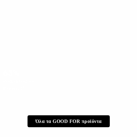
63%
ανακυκλωμένο
3
πλαστικό
.
Όλα τα GOOD FOR προϊόντα