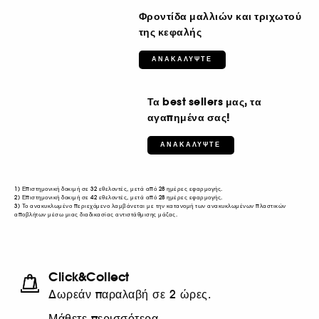
Φροντίδα μαλλιών και τριχωτού
της κεφαλής
ΑΝΑΚΑΛΥΨΤΕ
Τα best sellers μας, τα
αγαπημένα σας!
ΑΝΑΚΑΛΥΨΤΕ
1) Επιστημονική δοκιμή σε 32 εθελοντές, μετά από 28 ημέρες εφαρμογής.
2) Επιστημονική δοκιμή σε 42 εθελοντές, μετά από 28 ημέρες εφαρμογής.
3) Το ανακυκλωμένο περιεχόμενο λαμβάνεται με την κατανομή των ανακυκλωμένων πλαστικών
αποβλήτων μέσω μιας διαδικασίας αντιστάθμισης μάζας.
Click&Collect
Δωρεάν παραλαβή σε 2 ώρες.
Μάθετε περισσότερα