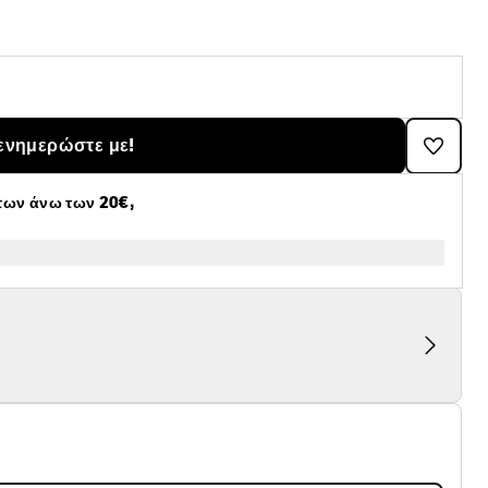
ενημερώστε με!
των άνω των 20€,