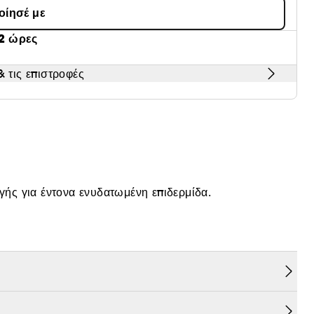
οίησέ με
2 ώρες
 τις επιστροφές
ής για έντονα ενυδατωμένη επιδερμίδα.
όκι.
ς, η μάσκα ολονύκτιας ενυδάτωσης της SEPHORA
 για αναζωογόνηση, λείανση και ενυδάτωση που διαρκεί