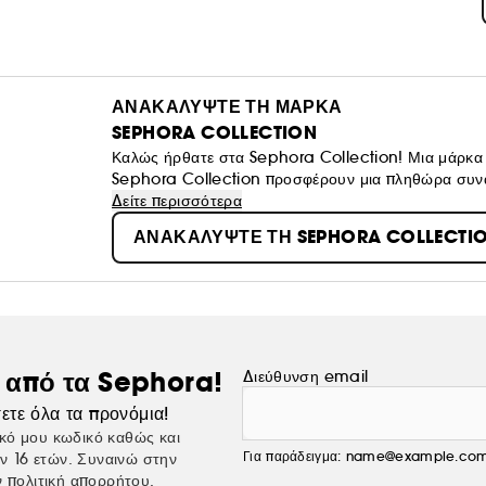
ΑΝΑΚΑΛΥΨΤΕ ΤΗ ΜΑΡΚΑ
SEPHORA COLLECTION
Καλώς ήρθατε στα Sephora Collection! Μια μάρκα π
Sephora Collection προσφέρουν μια πληθώρα συνα
προσκαλούν να φτιάξτε το δικό σας look ανάλογα με
Δείτε περισσότερα
ΑΝΑΚΑΛΥΨΤΕ ΤΗ SEPHORA COLLECTI
ς από τα Sephora!
Διεύθυνση email
ετε όλα τα προνόμια!
κό μου κωδικό καθώς και
Για παράδειγμα: name@example.co
ν 16 ετών. Συναινώ στην
ν
πολιτική απορρήτου.