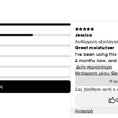
Μάθετε περισσότερα για το Clean at Sephora
(ΕΔΩ)
Vegan :
Προϊόντα που παρασκευάζονται με συστατικά φυ
Jessica
Αυθόρμητη αξιολόγησ
Great moisturiser
I've been using thi
4 months now, and 
Δείτε περισσότερα
Μετάφραση μέσω Go
Η κρ
ας
Σας βοήθησε αυτή η 
Αναφορά