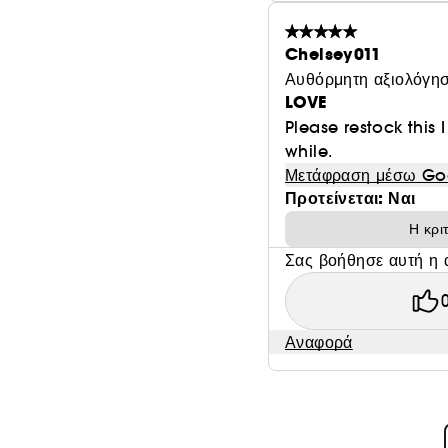
Chelsey011
Αυθόρμητη αξιολόγησ
LOVE
Please restock this I
while.
Μετάφραση μέσω Go
Προτείνεται: Ναι
Η κρι
Σας βοήθησε αυτή η 
Αναφορά