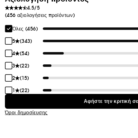
4.5/5
(456 αξιολογήσεις προϊόντων)
Όλες (456)
5
(343)
4
(54)
3
(22)
2
(15)
1
(22)
Αφήστε την κριτική σ
Όροι δημοσίευσης