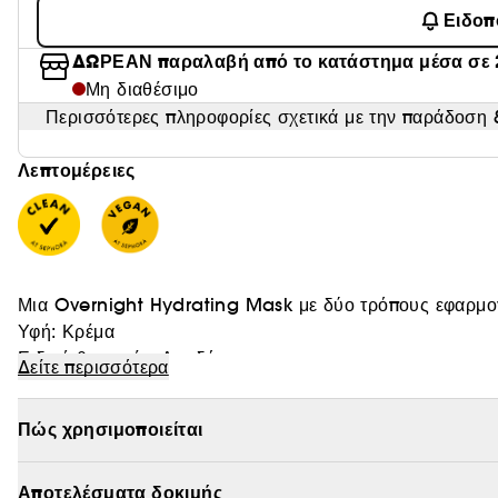
Ειδοπ
ΔΩΡΕΑΝ παραλαβή από το κατάστημα μέσα σε 
Μη διαθέσιμο
Περισσότερες πληροφορίες σχετικά με την παράδοση &
Λεπτομέρειες
Μια Overnight Hydrating Mask με δύο τρόπους εφαρμογ
Υφή: Κρέμα
Ειδική θεραπεία: Αφυδάτωση
Δείτε περισσότερα
Κύρια συστατικά:
- Πολυγλουταμινικό οξύ που προέρχεται από σόγια.
Πώς χρησιμοποιείται
- Υαλουρονικό οξύ που προέρχεται από σιτάρι και καλαμπ
Χωρίς άρωμα και με 93% συστατικά φυσικής προέλευση
COLLECTION είναι ο νέος σύμμαχος της επιδερμίδας σας
(1)
έως και 24 ώρες
Αποτελέσματα δοκιμής
.