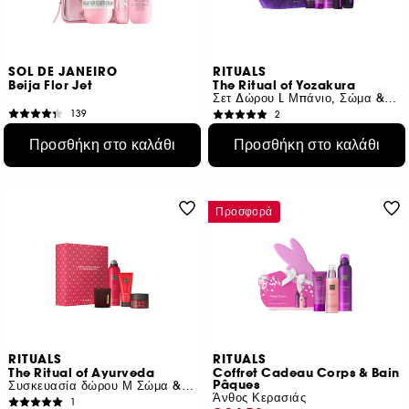
SOL DE JANEIRO
RITUALS
Beija Flor Jet
The Ritual of Yozakura
Σετ Δώρου L Μπάνιο, Σώμα & Σπίτι
139
2
€ 31,95
€ 59,95
Προσθήκη στο καλάθι
Προσθήκη στο καλάθι
€ 18,79
/
100ml
€ 8,69
/
100g
Προσφορά
RITUALS
RITUALS
The Ritual of Ayurveda
Coffret Cadeau Corps & Bain
Pâques
Συσκευασία δώρου Μ Σώμα & Μπάνιο
Άνθος Κερασιάς
1