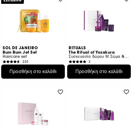
Exclusive
SOL DE JANEIRO
RITUALS
Bum Bum Jet Set
The Ritual of Yozakura
Haircare set
Συσκευασία δώρου Μ Σώμα & Μπάνιο
225
2
€ 31,95
€ 37,50
Προσθήκη στο καλάθι
Προσθήκη στο καλάθι
€ 18,79
/
100ml
€ 6,64
/
100ml