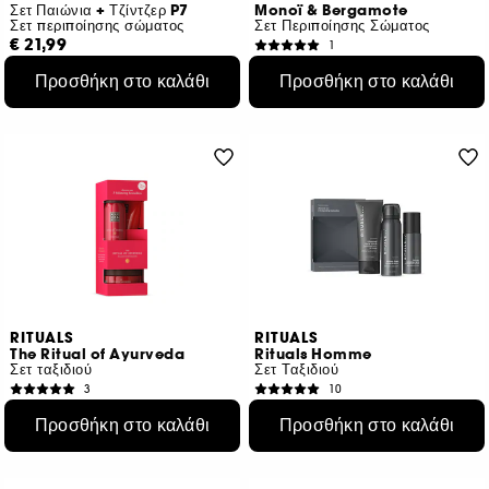
Σετ Παιώνια + Τζίντζερ P7
Monoï & Bergamote
Σετ περιποίησης σώματος
Σετ Περιποίησης Σώματος
€ 21,99
1
€ 20,99
Προσθήκη στο καλάθι
Προσθήκη στο καλάθι
RITUALS
RITUALS
The Ritual of Ayurveda
Rituals Homme
Σετ ταξιδιού
Σετ Ταξιδιού
3
10
€ 19,50
€ 18,95
Προσθήκη στο καλάθι
Προσθήκη στο καλάθι
€ 15,60
/
100g
€ 27,07
/
100ml