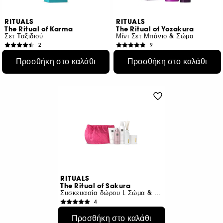
RITUALS
RITUALS
The Ritual of Karma
The Ritual of Yozakura
Σετ Ταξιδιού
Μίνι Σετ Μπάνιο & Σώμα
2
9
€ 19,50
€ 10,50
Προσθήκη στο καλάθι
Προσθήκη στο καλάθι
€ 15,60
/
100g
€ 11,67
/
100ml
RITUALS
The Ritual of Sakura
Συσκευασία δώρου L Σώμα & Μπάνιο
4
€ 61,50
Προσθήκη στο καλάθι
€ 8,66
/
100ml