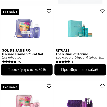
Exclusive
SOL DE JANEIRO
RITUALS
Delicia Drench™ Jet Set
The Ritual of Karma
Σετ σώματος
Συσκευασία δώρου Μ Σώμα & Μπάνιο
52
3
€ 31,95
€ 37,50
Προσθήκη στο καλάθι
Προσθήκη στο καλάθι
€ 18,79
/
100ml
€ 6,82
/
100ml
Exclusive