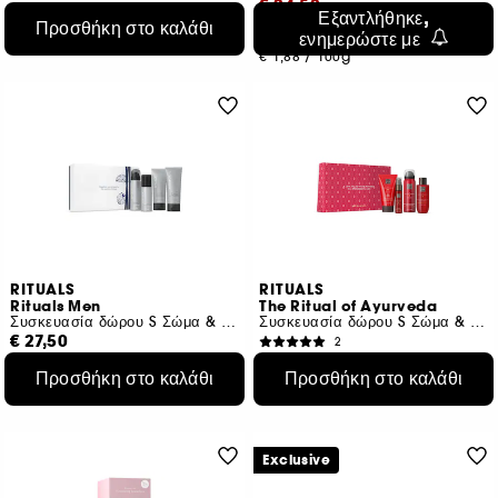
€ 24,50
€ 37,50
Εξαντλήθηκε,
Προσθήκη στο καλάθι
€ 6,64
/
100ml
ενημερώστε με
Αρχική τιμή : € 35,00
-30%
€ 1,88
/
100g
RITUALS
RITUALS
Rituals Men
The Ritual of Ayurveda
Συσκευασία δώρου S Σώμα & Μπάνιο
Συσκευασία δώρου S Σώμα & Μπάνιο
€ 27,50
2
€ 11,46
/
100ml
€ 27,50
Προσθήκη στο καλάθι
Προσθήκη στο καλάθι
€ 12,79
/
100ml
Exclusive