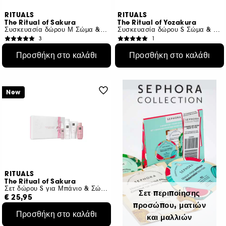
RITUALS
RITUALS
The Ritual of Sakura
The Ritual of Yozakura
Συσκευασία δώρου Μ Σώμα & Μπάνιο
Συσκευασία δώρου S Σώμα & Μπάνιο
3
1
€ 37,50
€ 27,50
Προσθήκη στο καλάθι
Προσθήκη στο καλάθι
€ 8,52
/
100ml
€ 14,47
/
100ml
New
RITUALS
The Ritual of Sakura
Σετ δώρου S για Μπάνιο & Σώμα
Σετ περιποίησης
€ 25,95
προσώπου, ματιών
Προσθήκη στο καλάθι
και μαλλιών