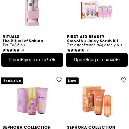
RITUALS
FIRST AID BEAUTY
The Ritual of Sakura
Smooth + Juicy Scrub Kit
Σετ Ταξιδιού
Σετ απολέπισης σώματος για την τριχοειδή κεράτωση
4
20
€ 19,50
€ 28,95
Προσθήκη στο καλάθι
Προσθήκη στο καλάθι
€ 15,60
/
100g
€ 16,93
/
100g
Exclusive
New
SEPHORA COLLECTION
SEPHORA COLLECTION