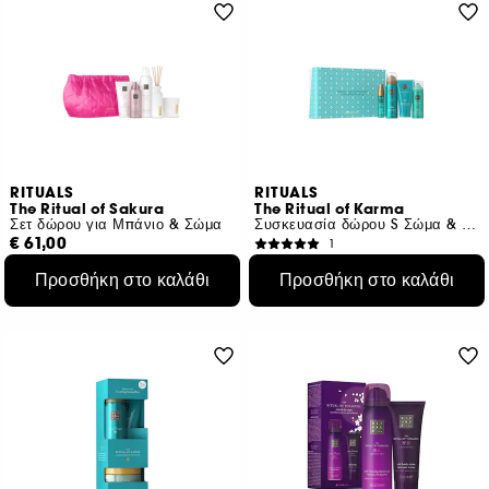
RITUALS
RITUALS
The Ritual of Sakura
The Ritual of Karma
Σετ δώρου για Μπάνιο & Σώμα
Συσκευασία δώρου S Σώμα & Μπάνιο
€ 61,00
1
€ 27,50
Προσθήκη στο καλάθι
Προσθήκη στο καλάθι
€ 14,47
/
100ml