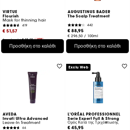
VIRTUE
AUGUSTINUS BADER
Flourish
The Scalp Treatment
Mask for thinning hair
442
419
€ 88,95
€ 51,57
€ 296,50
/
100ml
Αρχική τιμή : € 85,95
-40%
€ 34,38
/
100ml
Προσθήκη στο καλάθι
Προσθήκη στο καλάθι
Exclu Web
AVEDA
L'ORÉAL PROFESSIONNEL
Invati Ultra Advanced
Serie Expert Full & Strong
Ορός Κατά της Τριχόπτωσης
Leave-In Treatment
€ 45,95
66