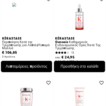
KÉRASTASE
KÉRASTASE
Περιποίηση Κατά της
Genesis Καθημερινός
Τριχόπτωσης για Λεπτά/Λιπαρά
Ενδυναμωτικός Ορός Κατά Της
Μαλλιά
Τριχόπτωσης
€ 106,85
12
€ 24,95
3 προϊόντα
Από:
€ 56,61
/
100ml
2 μεγέθη
Λεπτομέρειες προϊόντος
Προσθήκη στο καλάθι