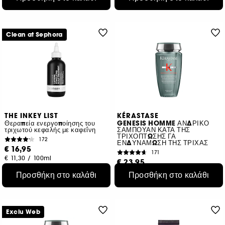
Clean at Sephora
THE INKEY LIST
KÉRASTASE
Θεραπεία ενεργοποίησης του
GENESIS HOMME ΑΝΔΡΙΚΟ
τριχωτού κεφαλής με καφεΐνη
ΣΑΜΠΟΥΑΝ ΚΑΤΑ ΤΗΣ
ΤΡΙΧΟΠΤΩΣΗΣ ΓΑ
172
ΕΝΔΥΝΑΜΩΣΗ ΤΗΣ ΤΡΙΧΑΣ
€ 16,95
171
€ 11,30
/
100ml
€ 23,95
€ 9,58
/
100ml
Προσθήκη στο καλάθι
Προσθήκη στο καλάθι
Exclu Web