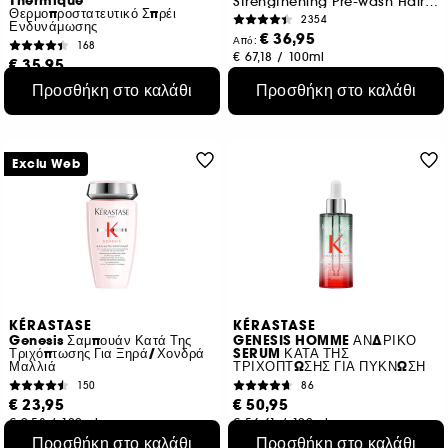
Thermique
Strengthening Pre-wash Hair Treatment Oil
Θερμοπροστατευτικό Σπρέι
2354
Ενδυνάμωσης
€ 36,95
Από:
168
€ 67,18
/
100ml
€ 35,95
2 μεγέθη
€ 23,97
/
100ml
Προσθήκη στο καλάθι
Προσθήκη στο καλάθι
Exclu Web
KÉRASTASE
KÉRASTASE
Genesis Σαμπουάν Κατά Της
GENESIS HOMME ΑΝΔΡΙΚΟ
Τριχόπτωσης Για Ξηρά/Χονδρά
SERUM ΚΑΤΑ ΤΗΣ
Μαλλιά
ΤΡΙΧΟΠΤΩΣΗΣ ΓΙΑ ΠΥΚΝΩΣΗ
150
86
€ 23,95
€ 50,95
€ 9,58
/
100ml
€ 56,61
/
100ml
Προσθήκη στο καλάθι
Προσθήκη στο καλάθι