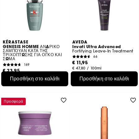
KÉRASTASE
AVEDA
GENESIS HOMME ΑΝΔΡΙΚΟ
Invati Ultra Advanced
ΣΑΜΠΟΥΑΝ ΚΑΤΑ ΤΗΣ
Fortifying Leave-In Treatment
ΤΡΙΧΟΠΤΩΣΗΣ ΓΙΑ ΟΓΚΟ ΚΑΙ
66
ΣΩΜΑ
€ 11,95
169
€ 47,80
/
100ml
€ 23,95
€ 9,58
/
100ml
Προσθήκη στο καλάθι
Προσθήκη στο καλάθι
Προσφορά