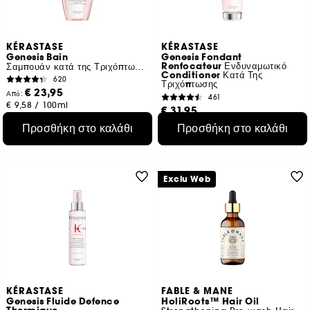
KÉRASTASE
KÉRASTASE
Genesis Bain
Genesis Fondant
Renfocateur Ενδυναμωτικό
Σαμπουάν κατά της Τριχόπτωσης για Λιπαρά / Λεπτά Μαλλιά
Conditioner Κατά Της
620
Τριχόπτωσης
€ 23,95
Από:
461
€ 9,58
/
100ml
€ 31,95
3 μεγέθη
€ 15,98
/
100ml
Προσθήκη στο καλάθι
Προσθήκη στο καλάθι
Exclu Web
KÉRASTASE
FABLE & MANE
Genesis Fluide Defence
HoliRoots™ Hair Oil