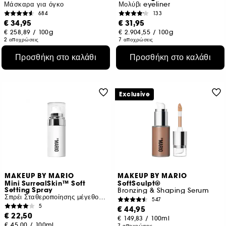
Μάσκαρα για όγκο
Μολύβι eyeliner
684
133
€ 34,95
€ 31,95
€ 258,89
/
100g
€ 2.904,55
/
100g
2 αποχρώσεις
7 αποχρώσεις
Προσθήκη στο καλάθι
Προσθήκη στο καλάθι
Exclusive
MAKEUP BY MARIO
MAKEUP BY MARIO
Mini SurrealSkin™ Soft
SoftSculpt®
Setting Spray
Bronzing & Shaping Serum
Σπρέι Σταθεροποίησης μέγεθος ταξιδίου
547
5
€ 44,95
€ 22,50
€ 149,83
/
100ml
€ 45,00
/
100ml
7 αποχρώσεις