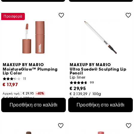
Προσφορά
MAKEUP BY MARIO
MAKEUP BY MARIO
MoistureGlow™ Plumping
Ultra Suede® Sculpting Lip
Lip Color
Pencil
Lip liner
11
99
€ 17,97
€ 29,95
Αρχική τιμή : € 29,95
-40%
€ 2.139,29
/
100g
€ 544,55
/
100ml
19 αποχρώσεις
12 αποχρώσεις
Προσθήκη στο καλάθι
Προσθήκη στο καλάθι