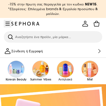
Μετάβαση στο μενού
Μετάβαση στο κύριο περιεχόμενο
Μετάβαση στο υποσέλιδο
NEW15
-15% στην πρωτη σας παραγγελία με τον κωδικο
.
*Εξαιρέσεις: Επιλεγμένα brands & Εργαλεία προσώπου &
μαλλιών.
Ερευνήστε
Σύνδεση ή Εγγραφή
Korean Beauty
Summer Vibes
Αντηλιακά
Mist