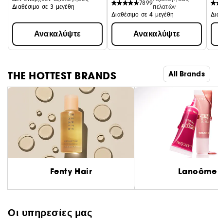
7899
Διαθέσιμο σε 3 μεγέθη
πελατών
Διαθέσιμο σε 4 μεγέθη
Δι
Ανακαλύψτε
Ανακαλύψτε
THE HOTTEST BRANDS
All Brands
Fenty Hair
Lancôme
Οι υπηρεσίες μας