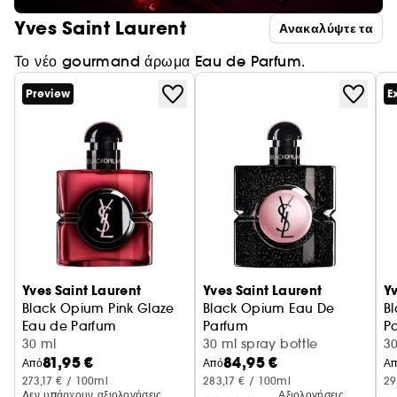
Yves Saint Laurent
Ανακαλύψτε τα
Το νέο gourmand άρωμα Eau de Parfum.
Preview
E
Yves Saint Laurent
Yves Saint Laurent
Yv
Black Opium Pink Glaze
Black Opium Eau De
B
Eau de Parfum
Parfum
P
30 ml
30 ml spray bottle
Φ
3
81,95 €
84,95 €
Από
Από
Α
273,17 € / 100ml
283,17 € / 100ml
29
Δεν υπάρχουν αξιολογήσεις
Αξιολογήσεις