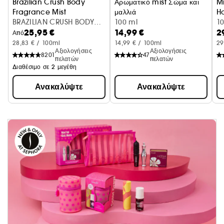
Brazilian Crush Body
Αρωματικό mist Σώμα και
M
Fragrance Mist
μαλλιά
H
BRAZILIAN CRUSH BODY
Κεράσι + σαντιγί
100 ml
1
25,95 €
14,99 €
2
MIST 90ML
Από
28,83 € / 100ml
14,99 € / 100ml
29
Αξιολογήσεις
Αξιολογήσεις
8201
47
πελατών
πελατών
Διαθέσιμο σε 2 μεγέθη
Ανακαλύψτε
Ανακαλύψτε