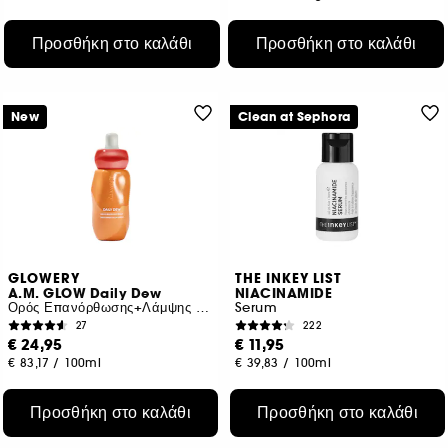
Προσθήκη στο καλάθι
Προσθήκη στο καλάθι
New
Clean at Sephora
GLOWERY
THE INKEY LIST
A.M. GLOW Daily Dew
NIACINAMIDE
Ορός Επανόρθωσης+Λάμψης με Ασιατική Σεντέλα
Serum
27
222
€ 24,95
€ 11,95
€ 83,17
/
100ml
€ 39,83
/
100ml
Προσθήκη στο καλάθι
Προσθήκη στο καλάθι