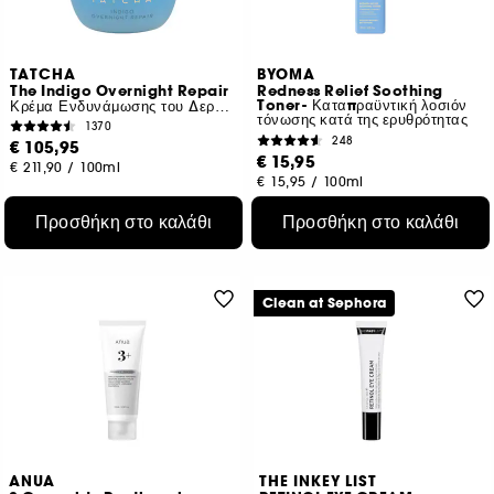
TATCHA
BYOMA
The Indigo Overnight Repair
Redness Relief Soothing
Toner- Καταπραϋντική λοσιόν
Κρέμα Ενδυνάμωσης του Δερματικού Φραγμού
τόνωσης κατά της ερυθρότητας
1370
248
€ 105,95
€ 15,95
€ 211,90
/
100ml
€ 15,95
/
100ml
Προσθήκη στο καλάθι
Προσθήκη στο καλάθι
Clean at Sephora
ANUA
THE INKEY LIST