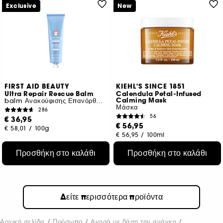
Exclusive
New
FIRST AID BEAUTY
KIEHL'S SINCE 1851
Ultra Repair Rescue Balm
Calendula Petal-Infused
Calming Mask
balm Ανακούφισης Επανόρθωσης με Διμεθικόνη
Μάσκα
286
56
€ 36,95
€ 56,95
€ 58,01
/
100g
€ 56,95
/
100ml
Προσθήκη στο καλάθι
Προσθήκη στο καλάθι
Δείτε περισσότερα προϊόντα
Αρχική σελίδα
Πρόσωπο
Αγορά με βάση την ανάγκη