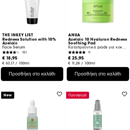
THE INKEY LIST
ANUA
Redness Solution with 10%
Azelaic 10 Hyaluron Redness
Azelaic
Soothing Pad
Face Serum
Καταπραϋντικά pads για κοκκινίλες
101
11
€ 18,95
€ 25,95
€ 63,17
/
100ml
€ 11,28
/
100ml
Προσθήκη στο καλάθι
Προσθήκη στο καλάθι
New
Προσφορά