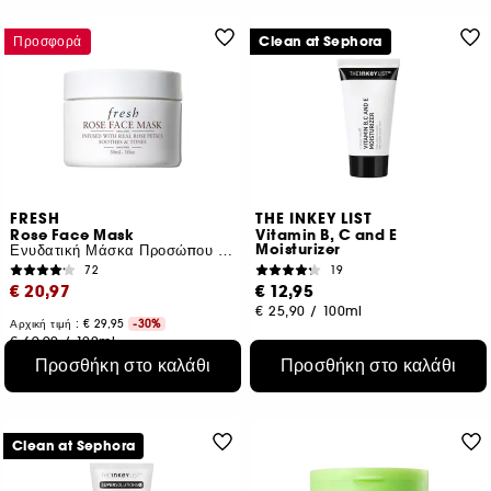
Προσφορά
Clean at Sephora
FRESH
THE INKEY LIST
Rose Face Mask
Vitamin B, C and E
Moisturizer
Ενυδατική Μάσκα Προσώπου με Τριαντάφυλλο
72
19
€ 20,97
€ 12,95
€ 25,90
/
100ml
Αρχική τιμή : € 29,95
-30%
€ 69,90
/
100ml
2 μεγέθη
Προσθήκη στο καλάθι
Προσθήκη στο καλάθι
Clean at Sephora