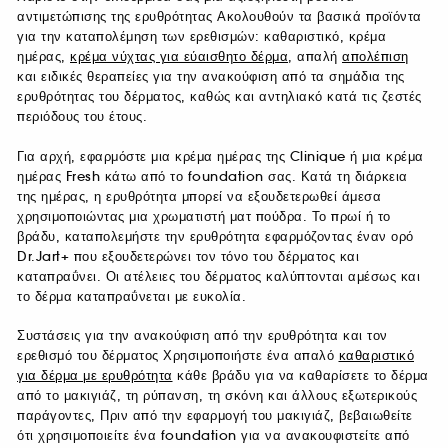
αντιμετώπισης της ερυθρότητας Ακολουθούν τα βασικά προϊόντα
για την καταπολέμηση των ερεθισμών: καθαριστικό, κρέμα
ημέρας,
κρέμα νύχτας για εύαισθητο δέρμα
, απαλή
απολέπιση
και ειδικές θεραπείες για την ανακούφιση από τα σημάδια της
ερυθρότητας του δέρματος, καθώς και αντηλιακό κατά τις ζεστές
περιόδους του έτους.
Για αρχή, εφαρμόστε μια κρέμα ημέρας της Clinique ή μια κρέμα
ημέρας Fresh κάτω από το foundation σας. Κατά τη διάρκεια
της ημέρας, η ερυθρότητα μπορεί να εξουδετερωθεί άμεσα
χρησιμοποιώντας μια χρωματιστή ματ πούδρα. Το πρωί ή το
βράδυ, καταπολεμήστε την ερυθρότητα εφαρμόζοντας έναν ορό
Dr.Jart+ που εξουδετερώνει τον τόνο του δέρματος και
καταπραΰνει. Οι ατέλειες του δέρματος καλύπτονται αμέσως και
το δέρμα καταπραΰνεται με ευκολία.
Συστάσεις για την ανακούφιση από την ερυθρότητα και τον
ερεθισμό του δέρματος Χρησιμοποιήστε ένα απαλό
καθαριστικό
για δέρμα με ερυθρότητα
κάθε βράδυ για να καθαρίσετε το δέρμα
από το μακιγιάζ, τη ρύπανση, τη σκόνη και άλλους εξωτερικούς
παράγοντες, Πριν από την εφαρμογή του μακιγιάζ, βεβαιωθείτε
ότι χρησιμοποιείτε ένα foundation για να ανακουφιστείτε από