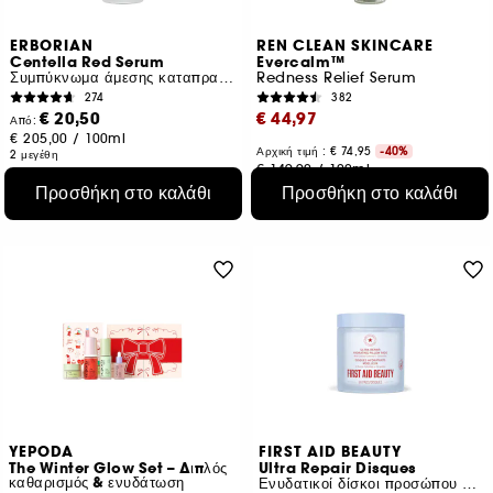
ERBORIAN
REN CLEAN SKINCARE
Centella Red Serum
Evercalm™
Συμπύκνωμα άμεσης καταπραϋντικής δράσης
Redness Relief Serum
274
382
€ 20,50
€ 44,97
Από:
€ 205,00
/
100ml
Αρχική τιμή : € 74,95
-40%
2 μεγέθη
€ 149,90
/
100ml
Προσθήκη στο καλάθι
Προσθήκη στο καλάθι
YEPODA
FIRST AID BEAUTY
The Winter Glow Set – Διπλός
Ultra Repair Disques
καθαρισμός & ενυδάτωση
Ενυδατικοί δίσκοι προσώπου με κεραμίδια