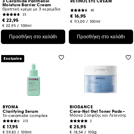
3 Ceramide Panthenol
RETINOL EYE CREAM
Moisture Barrier Cream
Θρεπτική κρέμα με 3 κεραμίδια
40
23
€ 16,95
€ 22,95
€ 113,00
/
100ml
€ 22,95
/
100ml
Προσθήκη στο καλάθι
Προσθήκη στο καλάθι
Exclusive
BYOMA
BIODANCE
Clarifying Serum
Cera-Nol Gel Toner Pads –
Μάσκα Σύσφιξης και Λείανσης
Tri-ceramide complex
212
2
€ 17,95
€ 25,95
€ 59,83
/
100ml
€ 18,54
/
100g