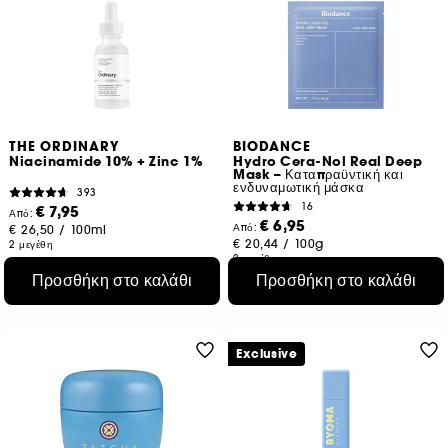
THE ORDINARY
BIODANCE
Niacinamide 10% + Zinc 1%
Hydro Cera-Nol Real Deep
Mask – Καταπραϋντική και
ενδυναμωτική μάσκα
393
16
€ 7,95
Από:
€ 6,95
Από:
€ 26,50
/
100ml
€ 20,44
/
100g
2 μεγέθη
2 μεγέθη
Προσθήκη στο καλάθι
Προσθήκη στο καλάθι
Exclusive