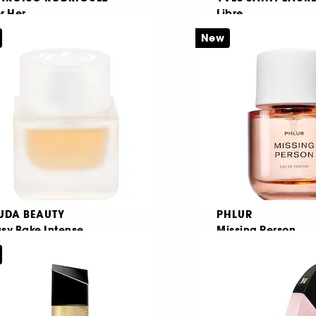
r Her
Libre
ure Musc Blanc
Eau de Parfum
New
u de Parfum Intense
44
6
€ 89,95
Από:
€ 91,95
πό:
€ 299,83
/
100ml
306,50
/
100ml
UDA BEAUTY
PHLUR
sy Bake Intense
Missing Person
au de Parfum
Eau de Parfum
458
981
€ 30,95
€ 97,95
πό:
Από:
157,90
/
100ml
€ 195,90
/
100ml