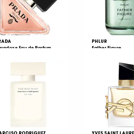
RADA
PHLUR
aradoxe Eau de Parfum
Father Figure
Eau de Parfum
1667
200
€ 88,95
€ 97,95
πό:
Από:
296,50
/
100ml
€ 195,90
/
100ml
ARCISO RODRIGUEZ
YVES SAINT LAUR