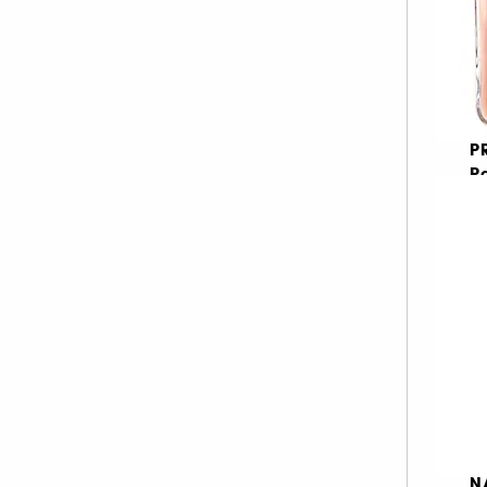
Sisley (5)
Hugo Boss (4)
Issey Miyake (4)
MIU MIU (4)
Versace (4)
P
P
Michael Kors (2)
Moroccanoil (2)
Moschino (2)
Α
Nina Ricci (2)
€ 
Shiseido (2)
Bobbi Brown (1)
Huda Beauty (1)
Sol De Janeiro (1)
Ouai (1)
Viktor & Rolf (1)
N