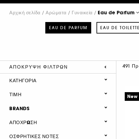
Eau de Parfum
Αρχική σελίδα
Αρώματα
Γυναικεία
EAU DE PARFUM
EAU DE TOILETT
491 Πρ
ΑΠΌΚΡΥΨΗ ΦΊΛΤΡΩΝ
ΚΑΤΗΓΟΡΊΑ
Αρώματα
ΤΙΜΉ
New
Γυναικεία
BRANDS
Eau de Parfum (491)
ΑΠΌΧΡΩΣΗ
Eau de Toilette (96)
Αρωματική Περιποίηση Σώματος
ΟΣΦΡΗΤΙΚΈΣ ΝΌΤΕΣ