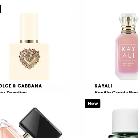
1
Eau de Parfum
u de Parfum Intense
€ 81,95
Από:
1780
€ 273,17
/
100ml
€ 33,95
πό:
339,50
/
100ml
OLCE & GABBANA
KAYALI
ur Devotion
Vanilla Candy Roc
42
u de Parfum Intense
New
Eau de Parfum
601
557
€ 94,95
€ 33,95
πό:
Από:
316,50
/
100ml
€ 339,50
/
100ml