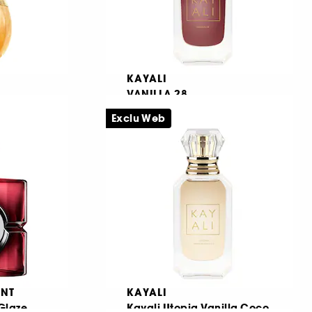
KAYALI
VANILLA 28
Parfum with Floral and Honeyed Notes
Exclu Web
858
€ 33,95
Από:
€ 339,50
/
100ml
ENT
KAYALI
Glaze
Kayali Utopia Vanilla Coco