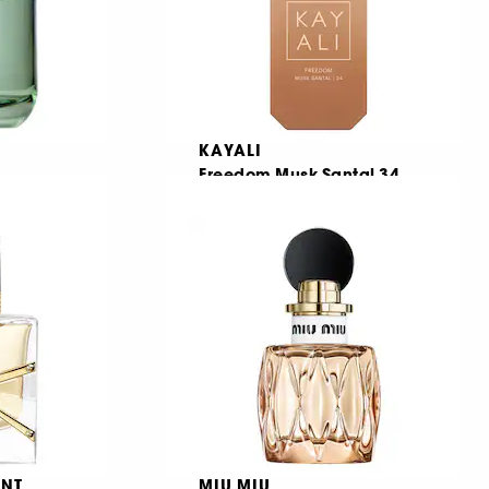
KAYALI
Freedom Musk Santal 34
Eau de Parfum
35
€ 33,95
Από:
€ 339,50
/
100ml
ENT
MIU MIU