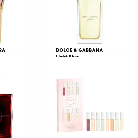
RA
DOLCE & GABBANA
Light Blue
Eau de Parfum Νότες από Περγαμόντο, Υλάνγκ Υλάνγκ & Βανίλια
Eau de parfum
445
€ 86,95
Από:
€ 289,83
/
100ml