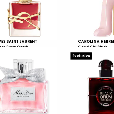
VES SAINT LAURENT
CAROLINA HERRE
bre Berry Crush
Good Girl Blush
au de Parfum
Exclusive
1612
767
€ 101,95
€ 29,95
πό:
Από:
339,83
/
100ml
€ 319,83
/
100ml