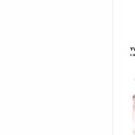
Y
Li
E
Α
€ 