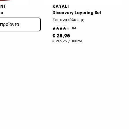
ENT
KAYALI
de
Discovery Layering Set
Σετ ανακάλυψης
 προϊόντα
ο άρωμα
84
€ 25,95
€ 216,25
/
100ml