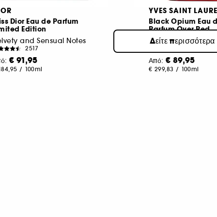
IOR
YVES SAINT LAUR
ss Dior Eau de Parfum
Black Opium Eau 
mited Edition
Parfum Over Red
Δείτε περισσότερα
lvety and Sensual Notes
Φρουτώδες Γυναικεί
2517
1000
€ 91,95
€ 89,95
πό:
Από:
184,95
/
100ml
€ 299,83
/
100ml