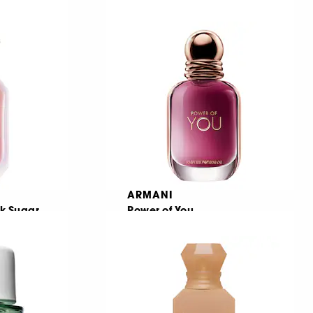
Eau de parfum
157
€ 33,95
Από:
€ 339,50
/
100ml
ARMANI
k Sugar
Power of You
Eau de Parfum
1670
€ 72,95
Από:
€ 243,17
/
100ml