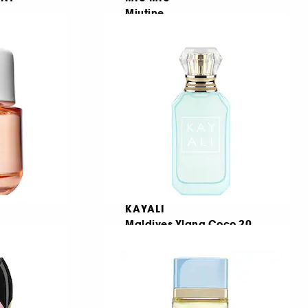
Miutine
Eau de Parfum
36
€ 28,95
Από:
€ 283,17
/
100ml
KAYALI
Maldives Ylang Coco 20
Eau de Parfum
291
€ 33,95
Από:
€ 339,50
/
100ml