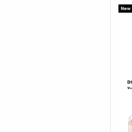
Θαλασσινό (11)
8
Dolce & Gabbana (13)
New
Πράσινο (8)
Ea
Dkny (13)
Estée Lauder (13)
Α
€ 
LE MONDE GOURMAND (12)
Carolina Herrera (12)
VALENTINO (12)
Chloe (11)
Jean Paul Gaultier (11)
Burberry (9)
D
Hermès (9)
Yo
Calvin Klein (8)
Ea
Kenzo (8)
Clinique (6)
Α
Zadig & Voltaire (6)
€ 
Rare Beauty (5)