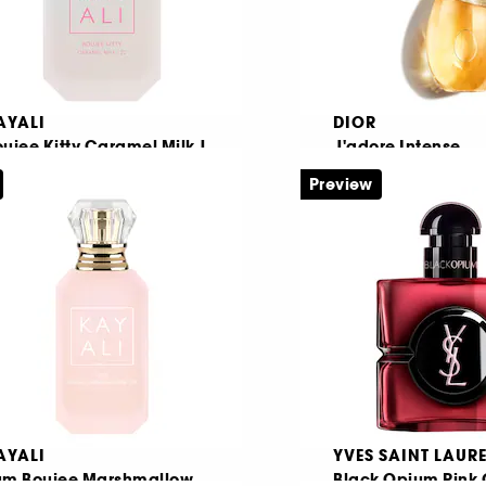
AYALI
DIOR
ujee Kitty Caramel Milk |
J'adore Intense
2
Preview
au De Parfum
1161
40
 99,95
€ 96,95
Από:
199,90
/
100ml
€ 273,90
/
100ml
AYALI
YVES SAINT LAUR
um Boujee Marshmallow
Black Opium Pink 