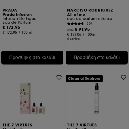
PRADA
NARCISO RODRIGUEZ
Prada Infusion
All of me
Infusion De Figue
eau de parfum intense
Eau de Parfum
259
€ 172,95
€ 91,95
Από:
€ 172,95
/
100ml
€ 191,06
/
100ml
4 μεγέθη
Προσθήκη στο καλάθι
Προσθήκη στο καλάθι
Clean at Sephora
THE 7 VIRTUES
THE 7 VIRTUES