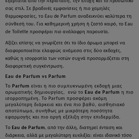
εξαρτάται από την περίσταση, την εποχή και το προσωπικό
σας στιλ. Σε βραδινές εμφανίσεις ή πιο χαμηλές
θερμοκρασίες, το
Eau
de
Parfum
αναδεικνύει καλύτερα τη
σύνθεσή του. Για καθημερινή χρήση ή ζεστό καιρό, το
Eau
de
Toilette
προσφέρει πιο ανάλαφρη παρουσία.
Αξίζει επίσης να γνωρίζετε ότι το ίδιο άρωμα μπορεί να
διαφοροποιείται ελαφρώς ανάμεσα στις δύο εκδοχές,
καθώς η ισορροπία των νοτών συχνά προσαρμόζεται στη
διαφορετική συγκέντρωση.
Eau
de
Parfum
vs
Parfum
Το
Parfum
είναι η πιο συμπυκνωμένη εκδοχή μιας
αρωματικής δημιουργίας, ενώ το
Eau
de
Parfum
η πιο
ισορροπημένη. Το
Parfum
προσφέρει ακόμη
μεγαλύτερη διάρκεια και ένα πιο βαθύ, αισθησιακό
αποτύπωμα, συνήθως με μικρότερη ποσότητα
εφαρμογής και πιο αργή εξέλιξη στην επιδερμίδα.
Το
Eau
de
Parfum
, από την άλλη, διατηρεί ένταση και
διάρκεια, αλλά με μεγαλύτερη ευελιξία: είναι ιδανικό τόσο