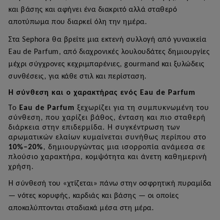
και βάσης και αφήνει ένα διακριτό αλλά σταθερό
αποτύπωμα που διαρκεί όλη την ημέρα.
Στα
Sephora
θα βρείτε μια εκτενή συλλογή από γυναικεία
Eau
de
Parfum
, από διαχρονικές λουλουδάτες δημιουργίες
μέχρι σύγχρονες κεχριμπαρένιες,
gourmand
και ξυλώδεις
συνθέσεις, για κάθε στιλ και περίσταση.
Η σύνθεση και ο χαρακτήρας ενός
Eau
de
Parfum
Το
Eau
de
Parfum
ξεχωρίζει για τη συμπυκνωμένη του
σύνθεση, που χαρίζει βάθος, ένταση και πιο σταθερή
διάρκεια στην επιδερμίδα. Η συγκέντρωση των
αρωματικών ελαίων κυμαίνεται συνήθως περίπου στο
10%–20%
, δημιουργώντας μια ισορροπία ανάμεσα σε
πλούσιο χαρακτήρα, κομψότητα και άνετη καθημερινή
χρήση.
Η σύνθεσή του «χτίζεται» πάνω στην οσφρητική πυραμίδα
— νότες κορυφής, καρδιάς και βάσης — οι οποίες
αποκαλύπτονται σταδιακά μέσα στη μέρα.