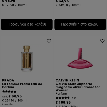
€ 95,95
€ 34,95
€ 191,90
/
100ml
€ 349,50
/
100ml
Προσθήκη στο καλάθι
Προσθήκη στο καλάθι
PRADA
CALVIN KLEIN
La Femme Prada Eau de
Calvin Klein euphoria
Parfum
magnetic elixir Intense for
Women
1
Parfum
€ 88,95
Από:
464
€ 254,14
/
100ml
€ 108,95
3 μεγέθη
€ 217,90
/
100ml