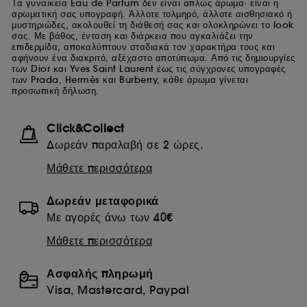
Τα γυναικεία Eau de Parfum δεν είναι απλώς άρωμα· είναι η
αρωματική σας υπογραφή. Άλλοτε τολμηρό, άλλοτε αισθησιακό ή
μυστηριώδες, ακολουθεί τη διάθεσή σας και ολοκληρώνει το look
σας. Με βάθος, ένταση και διάρκεια που αγκαλιάζει την
επιδερμίδα, αποκαλύπτουν σταδιακά τον χαρακτήρα τους και
αφήνουν ένα διακριτό, αξέχαστο αποτύπωμα. Από τις δημιουργίες
των Dior και Yves Saint Laurent έως τις σύγχρονες υπογραφές
των Prada, Hermès και Burberry, κάθε άρωμα γίνεται
προσωπική δήλωση.
Click&Collect
Δωρεάν παραλαβή σε 2 ώρες.
Μάθετε περισσότερα
Δωρεάν μεταφορικά
Με αγορές άνω των 40€
Μάθετε περισσότερα
Ασφαλής πληρωμή
Visa, Mastercard, Paypal