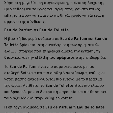
Χάρη στη μεγαλύτερη συγκέντρωση, η ένταση διάχυσης
(
projection
) και το ίχνος του αρώματος, γνωστό και ως
sillage
, τείνουν να είναι πιο αισθητά, χωρίς να χάνεται η
αρμονία της σύνθεσης.
Eau de Parfum vs Eau de Toilette
Η βασική διαφορά ανάμεσα σε
Eau
de
Parfum
και
Eau
de
Toilette
βρίσκεται στη συγκέντρωση των αρωματικών
ελαίων, στοιχείο που επηρεάζει άμεσα την
ένταση
, τη
διάρκεια
και την
εξέλιξη του αρώματος
στην επιδερμίδα.
Το
Eau
de
Parfum
είναι πιο συμπυκνωμένο, με πιο
σταθερή διάρκεια και πιο αισθητό αποτύπωμα, καθώς οι
νότες βάσης αναδεικνύονται πιο έντονα με το πέρασμα
της ώρας. Αντίθετα, το
Eau
de
Toilette
είναι πιο ελαφρύ
και δροσερό, με πιο διακριτική παρουσία και αίσθηση που
ταιριάζει ιδανικά στην καθημερινότητα.
Η επιλογή ανάμεσα σε
Eau
de
Parfum
ή
Eau
de
Toilette