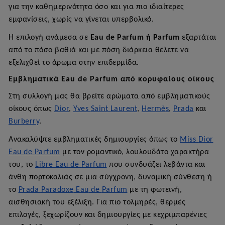
για την καθημερινότητα όσο και για πιο ιδιαίτερες
εμφανίσεις, χωρίς να γίνεται υπερβολικό.
Η επιλογή ανάμεσα σε
Eau
de
Parfum
ή
Parfum
εξαρτάται
από το πόσο βαθιά και με πόση διάρκεια θέλετε να
εξελιχθεί το άρωμα στην επιδερμίδα.
Εμβληματικά
Eau
de
Parfum
από κορυφαίους οίκους
Στη συλλογή μας θα βρείτε αρώματα από εμβληματικούς
οίκους όπως
Dior
,
Yves
Saint
Laurent
,
Herm
è
s
,
Prada
και
Burberry
.
Ανακαλύψτε εμβληματικές δημιουργίες όπως το
Miss
Dior
Eau
de
Parfum
με τον ρομαντικό, λουλουδάτο χαρακτήρα
του, το
Libre
Eau
de
Parfum
που συνδυάζει λεβάντα και
άνθη πορτοκαλιάς σε μια σύγχρονη, δυναμική σύνθεση ή
το
Prada
Paradoxe
Eau
de
Parfum
με τη φωτεινή,
αισθησιακή του εξέλιξη. Για πιο τολμηρές, θερμές
επιλογές, ξεχωρίζουν και δημιουργίες με κεχριμπαρένιες