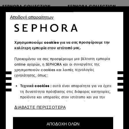
SEPHORA COLLECTION
SEPHORA COLLECTION
Summer Skin Glow
MASKS MANIA SET
Σετ Περιποίησης Προσώπου
Τρεις υφασμάτινες μάσκες προσώπου
Αποδοχή απαραίτητων
€ 22,99
1
€ 9,99
Χρησιμοποιούμε cookies για να σας προσφέρουμε την
καλύτερη εμπειρία στον ιστότοπό μας.
Εξαντλήθηκε,
Προσθήκη στο καλάθι
ενημερώστε με
Προκειμένου να σας προσφέρουμε μια βέλτιστη εμπειρία
online αγορών, η SEPHORA και οι συνεργάτες της
χρησιμοποιούν cookies και λοιπές τεχνολογίες
Exclusive
Exclusive
ιχνηλάτησης, όπως:
Τεχνικά cookies :
αυτά είναι απαραίτητα για να έχετε
τη δυνατότητα πρόσβασης στις διάφορες κατηγορίες,
προϊόντα και υπηρεσίες στον ιστότοπο και για την
ασφάλεια του ιστότοπου. Είναι απαραίτητα για την
ΔΙΑΒΑΣΤΕ ΠΕΡΙΣΣΟΤΕΡΑ
τεχνική λειτουργία του ιστότοπου και δεν μπορούν να
απενεργοποιηθούν.
SEPHORA COLLECTION
SEPHORA COLLECTION
ΑΠΟΔΟΧΗ ΟΛΩΝ
Cookies εξατομίκευσης :
μας επιτρέπουν να σας
MICRO MASKS MANIA SET
Coconut Mania