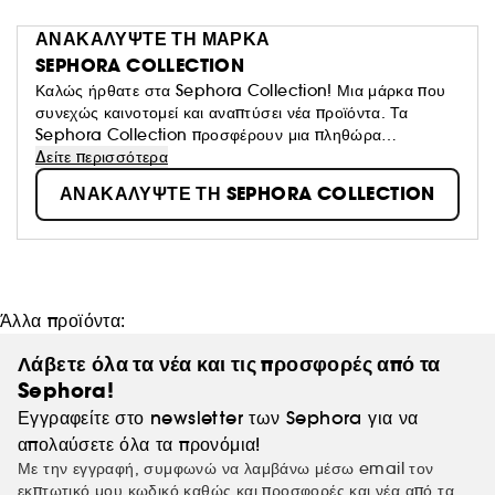
ΑΝΑΚΑΛΥΨΤΕ ΤΗ ΜΑΡΚΑ
SEPHORA COLLECTION
Καλώς ήρθατε στα Sephora Collection! Μια μάρκα που
συνεχώς καινοτομεί και αναπτύσει νέα προϊόντα. Τα
Sephora Collection προσφέρουν μια πληθώρα
συναρπαστικών προϊόντων, υφών και χρωμάτων και σας
Δείτε περισσότερα
προσκαλούν να φτιάξτε το δικό σας look ανάλογα με τη
ΑΝΑΚΑΛΥΨΤΕ ΤΗ SEPHORA COLLECTION
διάθεσή σας.
Άλλα προϊόντα:
Λάβετε όλα τα νέα και τις προσφορές από τα
Sephora!
Εγγραφείτε στο newsletter των Sephora για να
απολαύσετε όλα τα προνόμια!
Με την εγγραφή, συμφωνώ να λαμβάνω μέσω email τον
εκπτωτικό μου κωδικό καθώς και προσφορές και νέα από τα