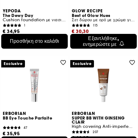
YEPODA
GLOW RECIPE
The Dewy Day
Best of Glow Hues
Cushion foundation με νιασιναμίδη, εκχύλισμα βερίκοκου και SPF 30
Σετ δώρου με ορό με χρώμα για μάγουλα και χείλη
1
115
€ 34,95
€ 30,30
€ 249,64
/
100g
Εξαντλήθηκε,
Προσθήκη στο καλάθι
Αρχική τιμή : € 50,50
-40%
21 αποχρώσεις
ενημερώστε με
€ 97,74
/
100ml
Exclusive
Exclusive
ERBORIAN
ERBORIAN
BB Eye Touche Parfaite
SUPER BB WITH GINSENG
CLAIR
High covering Anti-imperfections care
47
207
€ 35,95