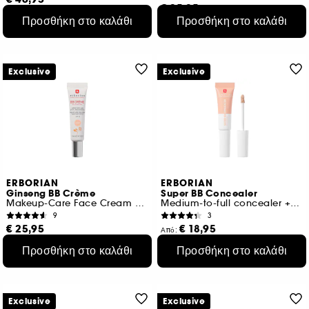
€ 25,95
€ 117,38
/
100ml
Προσθήκη στο καλάθι
Προσθήκη στο καλάθι
€ 173,00
/
100ml
5 αποχρώσεις
5 μεγέθη
Exclusive
Exclusive
ERBORIAN
ERBORIAN
Ginseng BB Crème
Super BB Concealer
Makeup-Care Face Cream Baby Skin Effect 15ml
Medium-to-full concealer + Efficient care
9
3
€ 25,95
€ 18,95
Από:
€ 173,00
/
100ml
€ 359,50
/
100ml
Προσθήκη στο καλάθι
Προσθήκη στο καλάθι
5 αποχρώσεις
10 αποχρώσεις
Exclusive
Exclusive