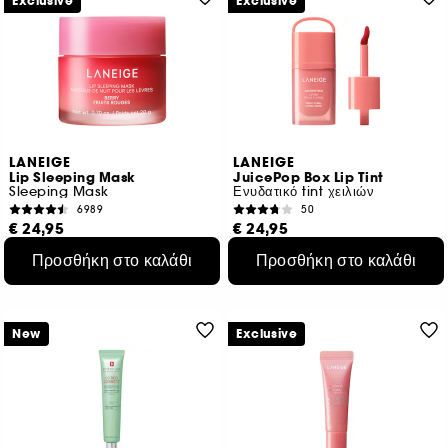
Exclusive
Exclusive
LANEIGE
LANEIGE
Lip Sleeping Mask
JuicePop Box Lip Tint
Sleeping Mask
Ενυδατικό tint χειλιών
6989
50
€ 24,95
€ 24,95
€ 124,75
/
100g
€ 554,44
/
100g
Προσθήκη στο καλάθι
Προσθήκη στο καλάθι
4 μεγέθη
8 αποχρώσεις
New
Exclusive