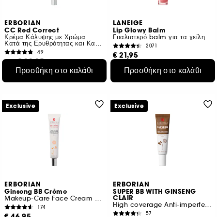
ERBORIAN
LANEIGE
CC Red Correct
Lip Glowy Balm
Κρέμα Κάλυψης με Χρώμα
Γυαλιστερό balm για τα χείλη περιορισμένη έκδοση
Κατά της Ερυθρότητας και Καταπραϋντική
2071
49
€ 21,95
€ 23,95
Από:
2 αποχρώσεις
Προσθήκη στο καλάθι
Προσθήκη στο καλάθι
€ 112,38
/
100ml
2 μεγέθη
Exclusive
Exclusive
ERBORIAN
ERBORIAN
Ginseng BB Crème
SUPER BB WITH GINSENG
CLAIR
Makeup-Care Face Cream Baby Skin Effect 40ml
High coverage Anti-imperfections care
174
57
€ 46,95