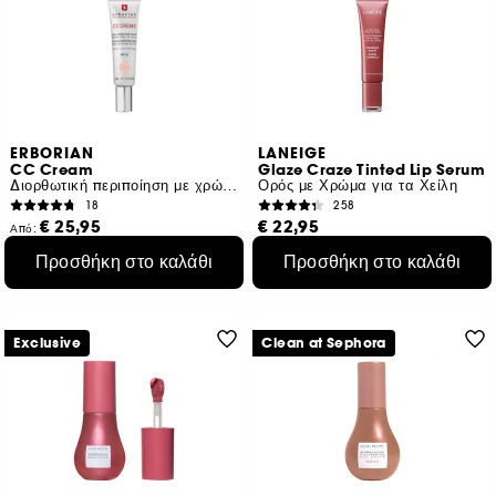
ERBORIAN
LANEIGE
CC Cream
Glaze Craze Tinted Lip Serum
Διορθωτική περιποίηση με χρώμα Υγιής όψη & λάμψη
Ορός με Χρώμα για τα Χείλη
18
258
€ 25,95
€ 22,95
Από:
€ 173,00
/
100ml
€ 191,25
/
100g
Προσθήκη στο καλάθι
Προσθήκη στο καλάθι
12 αποχρώσεις
6 αποχρώσεις
Exclusive
Clean at Sephora