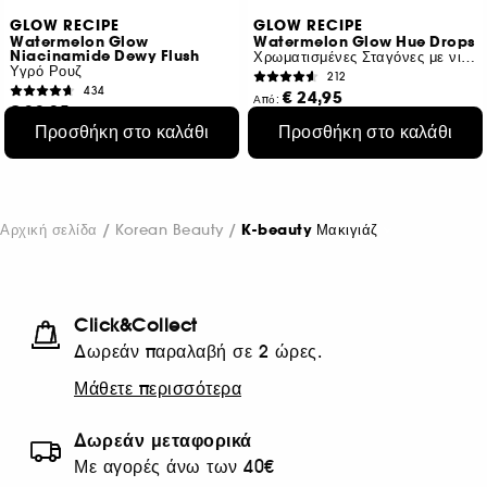
GLOW RECIPE
GLOW RECIPE
Watermelon Glow
Watermelon Glow Hue Drops
Niacinamide Dewy Flush
Χρωματισμένες Σταγόνες με νιασιναμίδη
Υγρό Ρουζ
212
434
€ 24,95
Από:
€ 33,95
€ 92,38
/
100ml
Προσθήκη στο καλάθι
Προσθήκη στο καλάθι
€ 282,92
/
100ml
3 αποχρώσεις
4 μεγέθη
Αρχική σελίδα
Korean Beauty
K-beauty Μακιγιάζ
Click&Collect
Δωρεάν παραλαβή σε 2 ώρες.
Μάθετε περισσότερα
Δωρεάν μεταφορικά
Με αγορές άνω των 40€