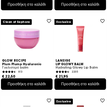
€ 46,95
€ 239,67
/
100ml
Προσθήκη στο καλάθι
Προσθήκη στο καλάθι
€ 117,38
/
100ml
5 μεγέθη
Clean at Sephora
Exclusive
GLOW RECIPE
LANEIGE
Plum Plump Hyaluronic
LIP GLOWY BALM
Γυαλιστερό balm
Hydrating Glowy Lip Balm
813
2205
€ 22,50
€ 21,95
€ 34,09
/
100g
€ 219,50
/
100g
Προσθήκη στο καλάθι
Προσθήκη στο καλάθι
6 αποχρώσεις
Exclusive