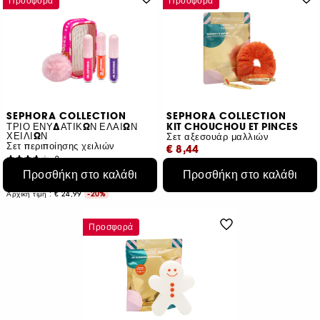
Προσφορά
Προσφορά
SEPHORA COLLECTION
SEPHORA COLLECTION
ΤΡΙΟ ΕΝΥΔΑΤΙΚΩΝ ΕΛΑΙΩΝ
KIT CHOUCHOU ET PINCES
ΧΕΙΛΙΩΝ
Σετ αξεσουάρ μαλλιών
Σετ περιποίησης χειλιών
€ 8,44
9
€ 19,99
Αρχική τιμή : € 12,99
-35%
Προσθήκη στο καλάθι
Προσθήκη στο καλάθι
Αρχική τιμή : € 24,99
-20%
Προσφορά