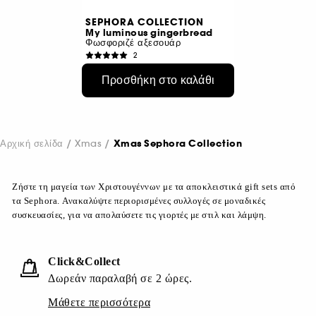
SEPHORA COLLECTION
My luminous gingerbread
Φωσφοριζέ αξεσουάρ
2
€ 11,04
Προσθήκη στο καλάθι
Αρχική τιμή : € 12,99
-15%
Αρχική σελίδα
Xmas
Xmas Sephora Collection
Ζήστε τη μαγεία των Χριστουγέννων με τα αποκλειστικά gift sets από
τα Sephora. Ανακαλύψτε περιορισμένες συλλογές σε μοναδικές
συσκευασίες, για να απολαύσετε τις γιορτές με στιλ και λάμψη.
Click&Collect
Δωρεάν παραλαβή σε 2 ώρες.
Μάθετε περισσότερα