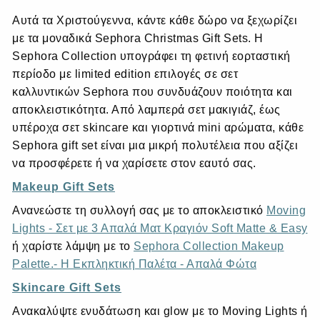
Αυτά τα Χριστούγεννα, κάντε κάθε δώρο να ξεχωρίζει
με τα μοναδικά Sephora Christmas Gift Sets. Η
Sephora Collection υπογράφει τη φετινή εορταστική
περίοδο με limited edition επιλογές σε σετ
καλλυντικών Sephora που συνδυάζουν ποιότητα και
αποκλειστικότητα. Από λαμπερά σετ μακιγιάζ, έως
υπέροχα σετ skincare και γιορτινά mini αρώματα, κάθε
Sephora gift set είναι μια μικρή πολυτέλεια που αξίζει
να προσφέρετε ή να χαρίσετε στον εαυτό σας.
Makeup Gift Sets
Ανανεώστε τη συλλογή σας με το αποκλειστικό
Moving
Lights - Σετ με 3 Απαλά Ματ Κραγιόν Soft Matte & Easy
ή χαρίστε λάμψη με το
Sephora Collection Makeup
Palette.- Η Εκπληκτική Παλέτα - Απαλά Φώτα
Skincare Gift Sets
Ανακαλύψτε ενυδάτωση και glow με το Moving Lights ή