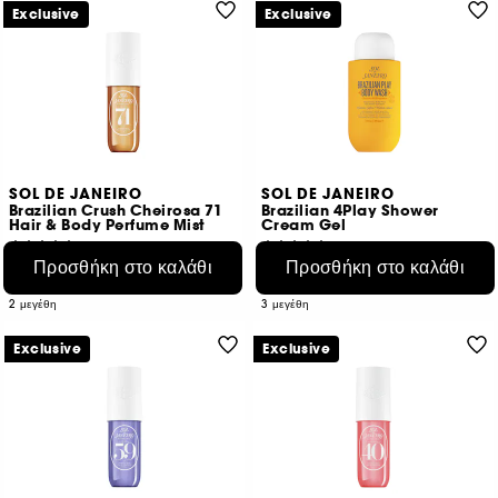
Exclusive
Exclusive
SOL DE JANEIRO
SOL DE JANEIRO
Brazilian Crush Cheirosa 71
Brazilian 4Play Shower
Hair & Body Perfume Mist
Cream Gel
4197
5475
Προσθήκη στο καλάθι
Προσθήκη στο καλάθι
€ 25,95
€ 10,95
Από:
Από:
€ 28,83
/
100ml
€ 12,17
/
100ml
2 μεγέθη
3 μεγέθη
Exclusive
Exclusive