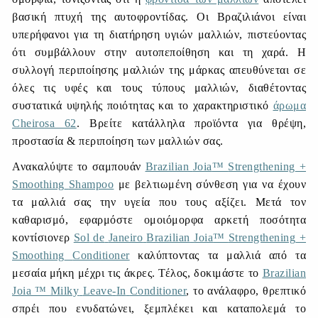
βασική πτυχή της αυτοφροντίδας. Οι Βραζιλιάνοι είναι
υπερήφανοι για τη διατήρηση υγιών μαλλιών, πιστεύοντας
ότι συμβάλλουν στην αυτοπεποίθηση και τη χαρά. Η
συλλογή περιποίησης μαλλιών της μάρκας απευθύνεται σε
όλες τις υφές και τους τύπους μαλλιών, διαθέτοντας
συστατικά υψηλής ποιότητας και το χαρακτηριστικό
άρωμα
Cheirosa
62
. Βρείτε κατάλληλα προϊόντα για θρέψη,
προστασία & περιποίηση των μαλλιών σας.
Ανακαλύψτε το σαμπουάν
Brazilian
Joia
™
Strengthening
+
Smoothing
Shampoo
με βελτιωμένη σύνθεση για να έχουν
τα μαλλιά σας την υγεία που τους αξίζει. Μετά τον
καθαρισμό, εφαρμόστε ομοιόμορφα αρκετή ποσότητα
κοντίσιονερ
Sol
de
Janeiro
Brazilian
Joia
™
Strengthening
+
Smoothing
Conditioner
καλύπτοντας τα μαλλιά από τα
μεσαία μήκη μέχρι τις άκρες.
Τέλος, δοκιμάστε το
Brazilian
Joia
™
Milky
Leave
-
In
Conditioner
, το ανάλαφρο, θρεπτικό
σπρέι που ενυδατώνει, ξεμπλέκει και καταπολεμά το