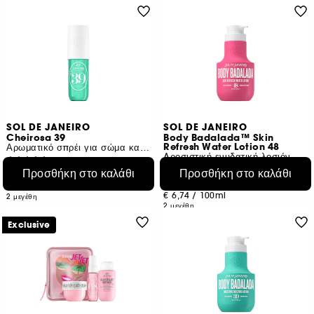
SOL DE JANEIRO
SOL DE JANEIRO
Cheirosa 39
Body Badalada™ Skin
Refresh Water Lotion 48
Αρωματικό σπρέι για σώμα και μαλλιά
Δροσιστική ενυδατική λοσιόν
2106
363
Προσθήκη στο καλάθι
Προσθήκη στο καλάθι
€ 25,95
Από:
€ 15,50
Από:
€ 28,83
/
100ml
€ 6,74
/
100ml
2 μεγέθη
2 μεγέθη
Exclusive