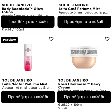
SOL DE JANEIRO
SOL DE JANEIRO
Body Badalada™ Glow
Leite Café Perfume Mist
Lotion
Αρωματικό mist σώματος & μαλλιών
Λοσιόν λάμψης και ενυδάτωσης για 24 ώρες
82
131
Προσθήκη στο καλάθι
Προσθήκη στο καλάθι
€ 25,95
€ 26,95
€ 28,83
/
100ml
€ 6,74
/
100ml
Preview
SOL DE JANEIRO
SOL DE JANEIRO
Leite Néctar Perfume Mist
Rosa Charmosa™ Dewy
Cream
Αρωματικό mist σώματος & μαλλιών
Κρέμα σώματος που ενισχύει τη λάμψη
82
413
Προσθήκη στο καλάθι
Προσθήκη στο καλάθι
€ 25,95
€ 23,95
Από:
€ 28,83
/
100ml
€ 25,30
/
100ml
3 μεγέθη