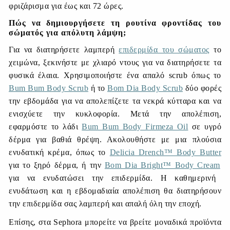
φριζάρισμα για έως και 72 ώρες.
Πώς να δημιουργήσετε τη ρουτίνα φροντίδας του
σώματός για απόλυτη λάμψη;
Για να διατηρήσετε λαμπερή
επιδερμίδα του σώματος
το
χειμώνα, ξεκινήστε με χλιαρό ντους για να διατηρήσετε τα
φυσικά έλαια. Χρησιμοποιήστε ένα απαλό scrub όπως το
Bum Bum Body Scrub
ή το
Bom Dia Body Scrub
δύο φορές
την εβδομάδα για να απολεπίζετε τα νεκρά κύτταρα και να
ενισχύετε την κυκλοφορία. Μετά την απολέπιση,
εφαρμόστε το λάδι
Bum Bum Body Firmeza Oil
σε υγρό
δέρμα για βαθιά θρέψη. Ακολουθήστε με μια πλούσια
ενυδατική κρέμα, όπως το
Delicia Drench™ Body Butter
για το ξηρό δέρμα, ή την
Bom Dia Bright™ Body Cream
για να ενυδατώσει την επιδερμίδα. Η καθημερινή
ενυδάτωση και η εβδομαδιαία απολέπιση θα διατηρήσουν
την επιδερμίδα σας λαμπερή και απαλή όλη την εποχή.
Επίσης, στα
Sephora
μπορείτε να βρείτε μοναδικά προϊόντα