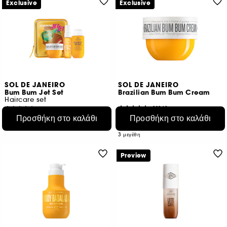
Exclusive
Exclusive
SOL DE JANEIRO
SOL DE JANEIRO
Bum Bum Jet Set
Brazilian Bum Bum Cream
Haircare set
31868
226
Προσθήκη στο καλάθι
Προσθήκη στο καλάθι
€ 23,95
€ 31,95
Από:
€ 31,93
/
100ml
€ 18,79
/
100ml
3 μεγέθη
Preview