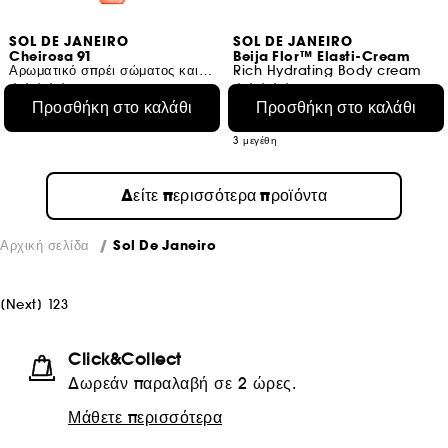
SOL DE JANEIRO
SOL DE JANEIRO
Cheirosa 91
Beija Flor™ Elasti-Cream
Αρωματικό σπρέι σώματος και μαλλιών
Rich Hydrating Body cream
572
21
Προσθήκη στο καλάθι
Προσθήκη στο καλάθι
€ 25,95
€ 23,95
Από:
Από:
€ 31,93
/
100ml
2 μεγέθη
3 μεγέθη
Δείτε περισσότερα προϊόντα
Αρχική σελίδα
Sol De Janeiro
[
Next
]
1
2
3
Click&Collect
Δωρεάν παραλαβή σε 2 ώρες.
Μάθετε περισσότερα