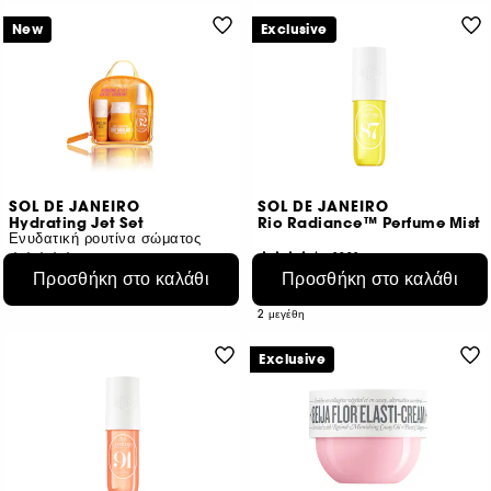
New
Exclusive
SOL DE JANEIRO
SOL DE JANEIRO
Hydrating Jet Set
Rio Radiance™ Perfume Mist
Ενυδατική ρουτίνα σώματος
2092
26
Προσθήκη στο καλάθι
Προσθήκη στο καλάθι
€ 25,95
€ 33,00
Από:
€ 28,83
/
100ml
€ 19,41
/
100ml
2 μεγέθη
Exclusive