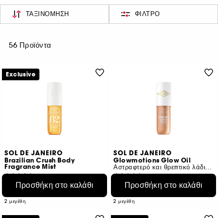
ΤΑΞΙΝΌΜΗΣΗ
ΦΊΛΤΡΟ
56 Προϊόντα
Exclusive
SOL DE JANEIRO
SOL DE JANEIRO
Brazilian Crush Body
Glowmotions Glow Oil
Fragrance Mist
Αστραφτερό και θρεπτικό λάδι σώματος
8203
2472
Προσθήκη στο καλάθι
Προσθήκη στο καλάθι
€ 25,95
€ 30,95
Από:
€ 28,83
/
100ml
€ 41,27
/
100ml
2 μεγέθη
2 μεγέθη