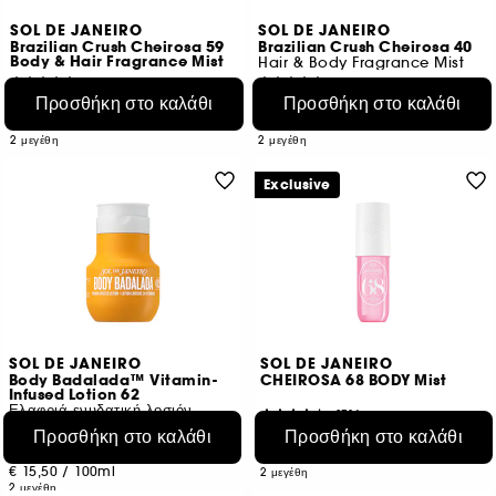
SOL DE JANEIRO
SOL DE JANEIRO
Brazilian Crush Cheirosa 59
Brazilian Crush Cheirosa 40
Body & Hair Fragrance Mist
Hair & Body Fragrance Mist
2441
6381
Προσθήκη στο καλάθι
Προσθήκη στο καλάθι
€ 25,95
€ 25,95
Από:
Από:
€ 28,83
/
100ml
€ 28,83
/
100ml
2 μεγέθη
2 μεγέθη
Exclusive
SOL DE JANEIRO
SOL DE JANEIRO
Body Badalada™ Vitamin-
CHEIROSA 68 BODY Mist
Infused Lotion 62
Ελαφριά ενυδατική λοσιόν
3714
219
Προσθήκη στο καλάθι
Προσθήκη στο καλάθι
€ 25,95
Από:
€ 15,50
Από:
€ 28,83
/
100ml
€ 15,50
/
100ml
2 μεγέθη
2 μεγέθη