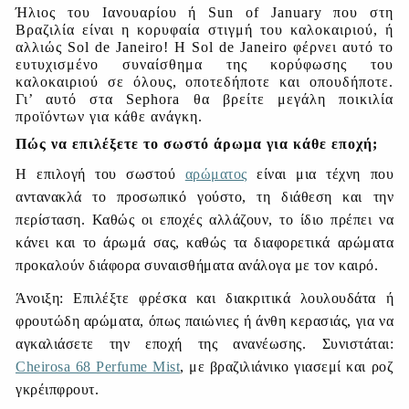
Ήλιος του Ιανουαρίου ή
Sun
of
January
που στη
Βραζιλία είναι η κορυφαία στιγμή του καλοκαιριού, ή
αλλιώς
Sol
de
Janeiro
! Η Sol de Janeiro φέρνει αυτό το
ευτυχισμένο συναίσθημα της κορύφωσης του
καλοκαιριού σε όλους, οποτεδήποτε και οπουδήποτε.
Γι’ αυτό στα
Sephora
θα βρείτε μεγάλη ποικιλία
προϊόντων για κάθε ανάγκη.
Πώς να επιλέξετε το σωστό άρωμα για κάθε εποχή;
Η επιλογή του σωστού
αρώματος
είναι μια τέχνη που
αντανακλά το προσωπικό γούστο, τη διάθεση και την
περίσταση. Καθώς οι εποχές αλλάζουν, το ίδιο πρέπει να
κάνει και το άρωμά σας, καθώς τα διαφορετικά αρώματα
προκαλούν διάφορα συναισθήματα ανάλογα με τον καιρό.
Άνοιξη: Επιλέξτε φρέσκα και διακριτικά λουλουδάτα ή
φρουτώδη αρώματα, όπως παιώνιες ή άνθη κερασιάς, για να
αγκαλιάσετε την εποχή της ανανέωσης. Συνιστάται:
Cheirosa 68 Perfume Mist
, με βραζιλιάνικο γιασεμί και ροζ
γκρέιπφρουτ.