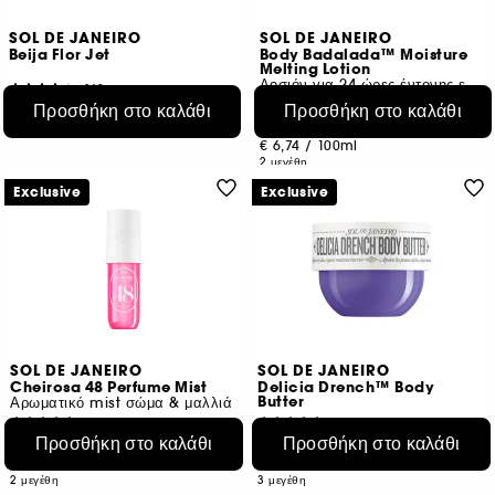
SOL DE JANEIRO
SOL DE JANEIRO
Beija Flor Jet
Body Badalada™ Moisture
Melting Lotion
Λοσιόν για 24 ώρες έντονης ενυδάτωσης
140
201
Προσθήκη στο καλάθι
Προσθήκη στο καλάθι
€ 31,95
€ 15,50
Από:
€ 18,79
/
100ml
€ 6,74
/
100ml
2 μεγέθη
Exclusive
Exclusive
SOL DE JANEIRO
SOL DE JANEIRO
Cheirosa 48 Perfume Mist
Delicia Drench™ Body
Butter
Αρωματικό mist σώμα & μαλλιά
989
1065
Προσθήκη στο καλάθι
Προσθήκη στο καλάθι
€ 25,95
€ 23,95
Από:
Από:
€ 28,83
/
100ml
€ 31,93
/
100ml
2 μεγέθη
3 μεγέθη