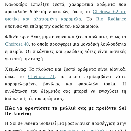
Καλοκαίρι: Επιλέξτε ζεστά, χαλαρωτικά αρώματα που
προκαλούν διάθεση διακοπών, όπως το
Cheirosa 62 με
φιστίκι και αλατισμένη καραμέλα
. Το
Rio Radiance
αποτυπώνει επίσης την ουσία του καλοκαιριού.
Φθινόπωρο: Αναζητήστε γήινα και ζεστά αρώματα, όπως το
Cheirosa 40
, το οποίο προσφέρει μια μοναδική λουλουδένια
εμπειρία. Οι πικάντικες και ξυλώδεις νότες είναι ιδανικές
για αυτή την εποχή.
Χειμώνας: Τα πλούσια και ζεστά αρώματα είναι ιδανικά,
όπως το
Cheirosa 71
, το οποίο περιλαμβάνει νότες
καραμελωμένης βανίλιας και φασολιών
tonka
. Η
ενυδάτωση του δέρματός σας μπορεί να ενισχύσει τη
διάρκεια ζωής του αρώματος.
Πώς να φροντίσετε τα μαλλιά σας με προϊόντα Sol
De Janeiro;
Η
Sol
de
Janeiro
υιοθετεί μια βραζιλιάνικη προσέγγιση στην
ομορφιά, τονίζοντας ότι η
φροντίδα των μαλλιών
αποτελεί