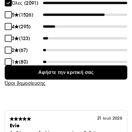
Όλες (2091)
5
(1526)
4
(295)
3
(123)
2
(67)
1
(80)
Αφήστε την κριτική σας
Όροι δημοσίευσης
21 Ιουλ 2026
Evie