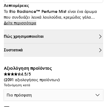
Λεπτομέρειες
Θαμπάδα
Το Rio Radiance™ Perfume Mist είναι ένα άρωμα
που συνδυάζει λευκά λουλούδια, κρεμώδες γάλα
καρύδας και τη ζεστασιά του ήλιου στην άμμο.
Δείτε περισσότερα
Πώς χρησιμοποιείται
Συστατικά
Αξιολόγηση προϊόντος
4.5/5
(2091 αξιολογήσεις προϊόντων)
Ταξινόμηση κατά
Πιο πρόσφατη