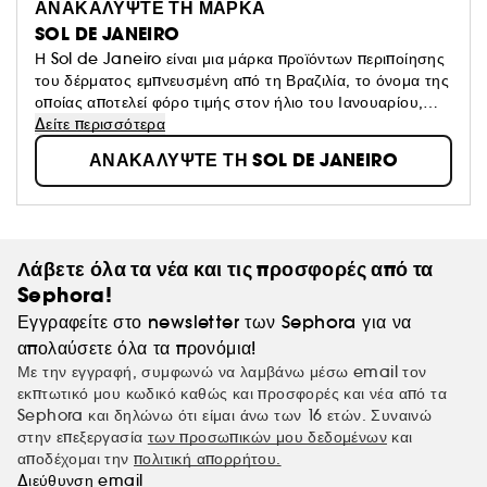
ΑΝΑΚΑΛΥΨΤΕ ΤΗ ΜΑΡΚΑ
SOL DE JANEIRO
Η Sol de Janeiro είναι μια μάρκα προϊόντων περιποίησης
του δέρματος εμπνευσμένη από τη Βραζιλία, το όνομα της
οποίας αποτελεί φόρο τιμής στον ήλιο του Ιανουαρίου,
σύμβολο του έντονου βραζιλιάνικου καλοκαιριού
Δείτε περισσότερα
ΑΝΑΚΑΛΥΨΤΕ ΤΗ SOL DE JANEIRO
Λάβετε όλα τα νέα και τις προσφορές από τα
Sephora!
Εγγραφείτε στο newsletter των Sephora για να
απολαύσετε όλα τα προνόμια!
Με την εγγραφή, συμφωνώ να λαμβάνω μέσω email τον
εκπτωτικό μου κωδικό καθώς και προσφορές και νέα από τα
Sephora και δηλώνω ότι είμαι άνω των 16 ετών. Συναινώ
στην επεξεργασία
των προσωπικών μου δεδομένων
και
αποδέχομαι την
πολιτική απορρήτου.
Διεύθυνση email