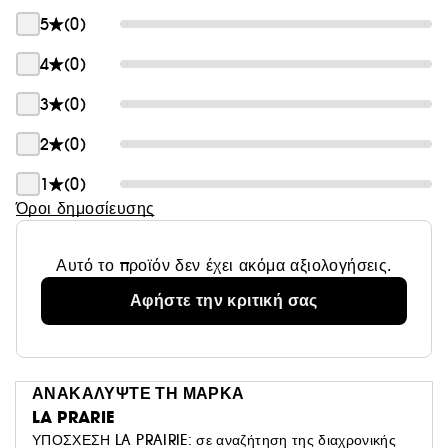
λιμνών και χάρη στα σπάνια και πολύτιμα
5
(0)
αντιγηραντικά θρεπτικά συστατικά, η La Prairie
δημιουργεί πρωτοποριακές συνθέσεις, ανάγοντας την
4
(0)
περιποίηση της επιδερμίδας σε πολυτέλεια και μορφή
3
(0)
τέχνης. La Prairie – adding life to years since 1931.
2
(0)
1
(0)
Όροι δημοσίευσης
Αυτό το προϊόν δεν έχει ακόμα αξιολογήσεις.
Αφήστε την κριτική σας
ΑΝΑΚΑΛΥΨΤΕ ΤΗ ΜΑΡΚΑ
LA PRARIE
ΥΠΟΣΧΕΣΗ LA PRAIRIE: σε αναζήτηση της διαχρονικής