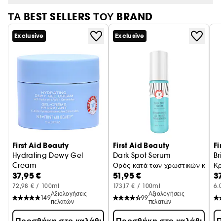
ΤΑ BEST SELLERS ΤΟΥ BRAND
Exclusive
Exclusive
First Aid Beauty
First Aid Beauty
Fi
Hydrating Dewy Gel
Dark Spot Serum
Br
Cream
Ορός κατά των χρωστικών κηλίδ
Κρ
37,95 €
51,95 €
3
Ενυδατική κρέμα με υαλουρονικό οξύ + κεραμίδια
72,98 € / 100ml
173,17 € / 100ml
6.
Αξιολογήσεις
Αξιολογήσεις
149
99
πελατών
πελατών