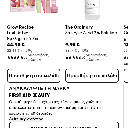
Glow Recipe
The Ordinary
S
Fruit Babies
Salicylic Acid 2% Solution
O
Εμβληματικό Σετ
gl
44,95 €
9,95 €
1
22,48 € / 100g
33,17 € / 100ml
23
Αξιολογήσεις
Αξιολογήσεις
58
76
πελατών
πελατών
Προσθήκη στο καλάθι
Προσθήκη στο καλάθι
ΑΝΑΚΑΛΥΨΤΕ ΤΗ ΜΑΡΚΑ
FIRST AID BEAUTY
Οι καθημερινές ευχάριστες λύσεις μας εγγυώνται
αποτελέσματα που διαρκούν, ακόμη και για τις πιο
ευαίσθητες επιδερμίδες!
Δείτε περισσότερα