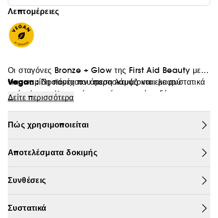
Λεπτομέρειες
Θαμπάδα
Οι σταγόνες Bronze + Glow της First Aid Beauty με
Vegan :
νιασιναμίδη παρέχουν άμεση λάμψη και ελαφρύ
Προϊόντα που παρασκευάζονται με συστατικά
μαύρισμα για εμφανώς ομοιόμορφο τόνο δέρματος,
φυσικής προέλευσης.
Δείτε περισσότερα
θολώνουν τους πόρους και ενυδατώνουν.
Πώς χρησιμοποιείται
Αποτελέσματα δοκιμής
Συνθέσεις
Συστατικά