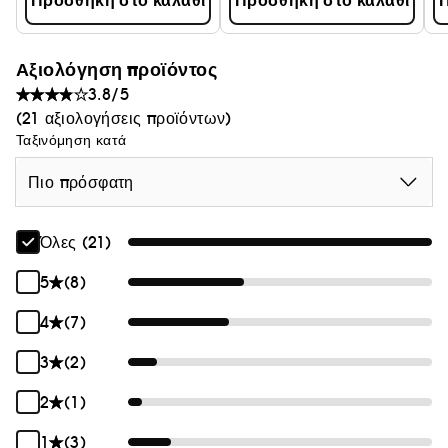
Προσθήκη στο καλάθι
Προσθήκη στο καλάθι
Π
Αξιολόγηση προϊόντος
3.8/5
(21 αξιολογήσεις προϊόντων)
Ταξινόμηση κατά
Πιο πρόσφατη
Όλες (21)
5
(8)
4
(7)
3
(2)
2
(1)
1
(3)