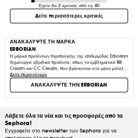
Έχετε δει 2 κριτικές από τις 40
Δείτε περισσότερες κριτικές
ΑΝΑΚΑΛΥΨΤΕ ΤΗ ΜΑΡΚΑ
ERBORIAN
Η μάρκα προϊόντων περιποίησης της επιδερμίδας Erborian
δημιουργεί υβριδικά προϊόντα, όπως τα εμβληματικά BB
Cream και CC Cream, που βρίσκονται στο μέσο μεταξύ
της περιποίησης της επιδερμίδας και του μακιγιάζ.
Δείτε περισσότερα
Αυτά τα προϊόντα ανταποκρίνονται σε έναν συγκεκριμένο
ΑΝΑΚΑΛΥΨΤΕ ΤΗΝ ERBORIAN
στόχο της μάρκας: να σας βοηθήσουν να ανακαλύψετε
ξανά την επιδερμίδα σας.
Είναι η δική σας επιδερμίδα, να είστε περήφανες για
αυτήν!
Λάβετε όλα τα νέα και τις προσφορές από τα
Sephora!
Εγγραφείτε στο newsletter των Sephora για να