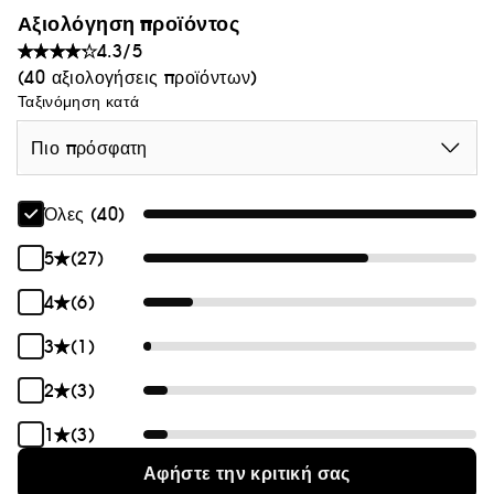
σφριγηλή χωρίς ίχνη λιπαρότητας.
φυσικής προέλευσης.
Αξιολόγηση προϊόντος
4.3/5
(40 αξιολογήσεις προϊόντων)
Ταξινόμηση κατά
Πιο πρόσφατη
Όλες (40)
5
(27)
4
(6)
3
(1)
2
(3)
1
(3)
Αφήστε την κριτική σας