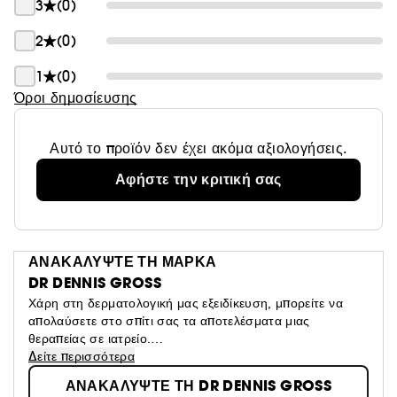
3
(0)
2
(0)
1
(0)
Όροι δημοσίευσης
Αυτό το προϊόν δεν έχει ακόμα αξιολογήσεις.
Αφήστε την κριτική σας
ΑΝΑΚΑΛΥΨΤΕ ΤΗ ΜΑΡΚΑ
DR DENNIS GROSS
Χάρη στη δερματολογική μας εξειδίκευση, μπορείτε να
απολαύσετε στο σπίτι σας τα αποτελέσματα μιας
θεραπείας σε ιατρείο.
Ο Δρ. Dennis Gross, ως δερματολόγος και ερευνητής
Δείτε περισσότερα
κατά του καρκίνου του δέρματος, έχει αναπτύξει
ΑΝΑΚΑΛΥΨΤΕ ΤΗ DR DENNIS GROSS
αποτελεσματικές και κλινικά δοκιμασμένες θεραπείες για