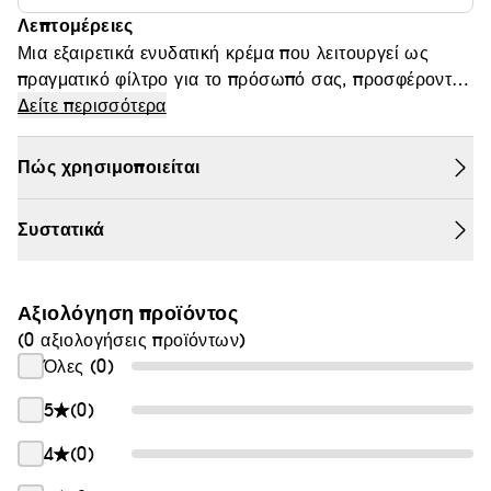
Λεπτομέρειες
Θαμπάδα
Μια εξαιρετικά ενυδατική κρέμα που λειτουργεί ως
πραγματικό φίλτρο για το πρόσωπό σας, προσφέροντας
ένα ματ σατινέ τελείωμα που λειαίνει το δέρμα,
Δείτε περισσότερα
εξαφανίζει τις ατέλειες, γεμίζει τις ρυτίδες, μειώνει την
ερυθρότητα και καταπραΰνει τους ερεθισμούς.
Πώς χρησιμοποιείται
Συστατικά
Αξιολόγηση προϊόντος
(0 αξιολογήσεις προϊόντων)
Όλες (0)
5
(0)
4
(0)