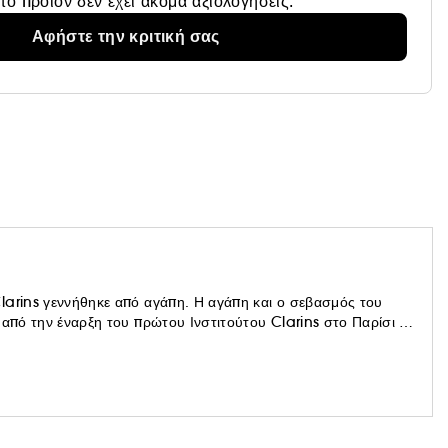
το προϊόν δεν έχει ακόμα αξιολογήσεις.
Αφήστε την κριτική σας
larins γεννήθηκε από αγάπη. Η αγάπη και ο σεβασμός του
 από την έναρξη του πρώτου Ινστιτούτου Clarins στο Παρίσι το
Clarins δουλεύει ακούραστα για να προσφέρει σε κάθε γυναίκα
μα περιουσιακά της στοιχεία Η Clarins έχει εκατομμύρια
δικός.*Πηγή NPD BeautyTrends®, επιλεκτική αγορά περιποίησης
η σωρευτική περίοδο από τον Ιανουάριο έως τον Δεκέμβριο του
σίλειο) "