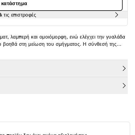
α κατάστημα
 τις επιστροφές
ατ, λαμπερή και ομοιόμορφη, ενώ ελέγχει την γυαλάδα
ά στη μείωση του σμήγματος. Η σύνθεσή της
είναι εμπλουτισμένη με γάλα ροδάκινου που συμβάλει στην απαλότητα και τη θρέψη της επιδερμίδας.