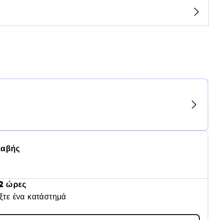
λαβής
2 ώρες
έξτε ένα κατάστημά