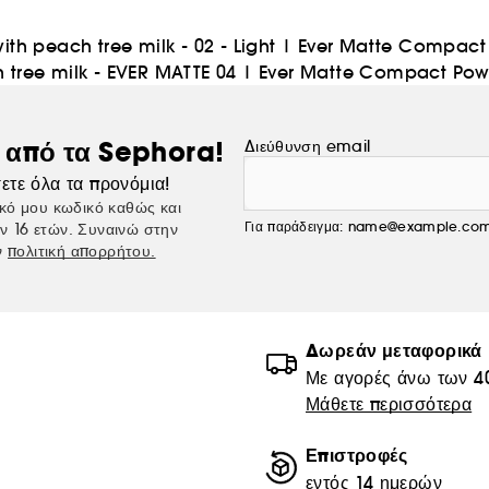
h peach tree milk - 02 - Light
|
Ever Matte Compact P
tree milk - EVER MATTE 04
|
Ever Matte Compact Powde
ς από τα Sephora!
Διεύθυνση email
ετε όλα τα προνόμια!
κό μου κωδικό καθώς και
Για παράδειγμα: name@example.co
ν 16 ετών. Συναινώ στην
ν
πολιτική απορρήτου.
Δωρεάν μεταφορικά
Με αγορές άνω των 4
Μάθετε περισσότερα
Επιστροφές
εντός 14 ημερών