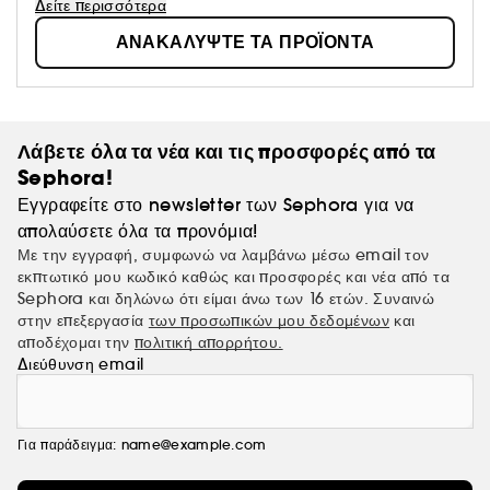
περιποίησης προσώπου υψηλής απόδοσης + δημιουργός
Δείτε περισσότερα
καινοτόμων αρωμάτων!
ΑΝΑΚΑΛΥΨΤΕ ΤΑ ΠΡΟΪΟΝΤΑ
Λάβετε όλα τα νέα και τις προσφορές από τα
Sephora!
Εγγραφείτε στο newsletter των Sephora για να
απολαύσετε όλα τα προνόμια!
Με την εγγραφή, συμφωνώ να λαμβάνω μέσω email τον
εκπτωτικό μου κωδικό καθώς και προσφορές και νέα από τα
Sephora και δηλώνω ότι είμαι άνω των 16 ετών. Συναινώ
στην επεξεργασία
των προσωπικών μου δεδομένων
και
αποδέχομαι την
πολιτική απορρήτου.
Διεύθυνση email
Για παράδειγμα: name@example.com