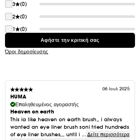
3
(0)
χαρακτηριστικά χρώματα rose gold (ροζ χρυσό) και
night crimson (σκούρο πορφυρό) της Charlotte.
2
(0)
Ιδανικό αν θέλετε ένα πινέλο eyeliner με όμορφο
σχεδιασμό για απόλυτη ακρίβεια κατά την εφαρμογή.
1
(0)
Αφήστε την κριτική σας
Όροι δημοσίευσης
06 Ιουλ 2025
HUMA
Επαληθευμένος αγοραστής
Heaven on earth
This ia like heaven on earth brush,, i always
wanted an eye liner brush soni tried hundreds
of eye liner brushes,,, until i ...
Δείτε περισσότερα