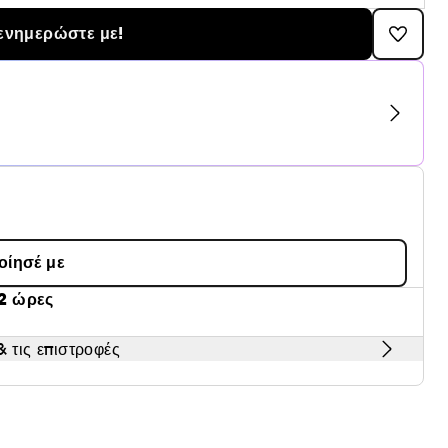
ενημερώστε με!
οίησέ με
2 ώρες
 τις επιστροφές