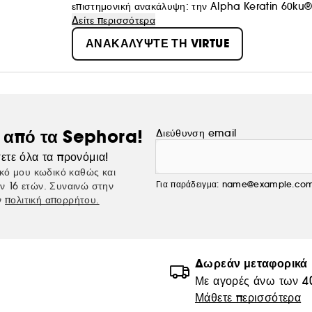
επιστημονική ανακάλυψη: την Alpha Keratin 60ku®.
άλλη μάρκα δεν μπορεί να πετύχει: να βελτιώσουν κ
Δείτε περισσότερα
σας.
ΑΝΑΚΑΛΥΨΤΕ ΤΗ VIRTUE
ς από τα Sephora!
Διεύθυνση email
ετε όλα τα προνόμια!
κό μου κωδικό καθώς και
Για παράδειγμα: name@example.co
ν 16 ετών. Συναινώ στην
ν
πολιτική απορρήτου.
Δωρεάν μεταφορικά
Με αγορές άνω των 4
Μάθετε περισσότερα