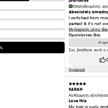
joditacos
• Κατάλληλο για προστασία από τη φθορά που προκαλούν 
Επαληθευμένος αγ
• Ασφαλές για βαμμένα και χημικά επεξεργασμένα μαλλιά
Absolutely amazing
I switched from moro
perfect & it’s not o
Μετάφραση μέσω Go
Προτείνεται: Ναι
Η κρι
ας
Σας βοήθησε αυτή η 
Αναφορά
SARAH
Αυθόρμητη αξιολόγησ
Love this
My hair is curly an