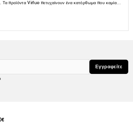
 Τα προϊόντα Virtue πετυχαίνουν ένα κατόρθωμα που καμία
αι να μεταμορφώσουν την υγεία και την ποιότητα των μαλλιών
Εγγραφείτε
m
0€