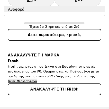
Αναφορά
Έχετε δει 2 κριτικές από τις 276
Δείτε περισσότερες κριτικές
ΑΝΑΚΑΛΥΨΤΕ ΤΗ ΜΑΡΚΑ
Fresh
Fresh, μια ιστορία που ξεκινά στη Βοστώνη, στις αρχές
της δεκαετίας του 90. Οραματιστές και παθιασμένοι με τα
οφέλη της φύσης στον τρόπο ζωής μας, οι ιδρυτές της
ήταν πρωτοπόροι στη χρήση φυσικών συστατικών όπως η
Δείτε περισσότερα
ζάχαρη ή η σόγια στον κόσμο της ομορφιάς. Κάθε προϊόν
ΑΝΑΚΑΛΥΨΤΕ ΤΗ FRESH
εκπλήσσει με τη λαχταριστή υφή του, την ευχάριστη
χρήση και την αποτελεσματικότητά του. Μια γενναιόδωρη,
αυθεντική μάρκα που αισθάνεται ωραία!