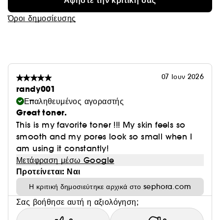
Αφήστε την κριτική σας
**Ο υπολογισμός στηρίζεται στο διεθνώς
αναγνωρισμένο πρότυπο ISO 16128,
Όροι δημοσίευσης
συμπεριλαμβανομένου του νερού, ενώ το υπόλοιπο
ποσοστό συμβάλλει στη βελτιστοποίηση της συνολικής
συνοχής και της αισθητικής υφής της φόρμουλας
07 Ιουν 2026
randy001
Επαληθευμένος αγοραστής
Great toner.
This is my favorite toner !!! My skin feels so
smooth and my pores look so small when I
am using it constantly!
Μετάφραση μέσω Google
Προτείνεται: Ναι
Η κριτική δημοσιεύτηκε αρχικά στο sephora.com
Σας βοήθησε αυτή η αξιολόγηση;