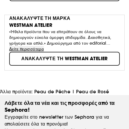
ΑΝΑΚΑΛΥΨΤΕ ΤΗ ΜΑΡΚΑ
WESTMAN ATELIER
«Ήθελα προϊόντα που να επιτρέπουν σε όλους να
δημιουργούν εύκολα όμορφη επιδερμίδα. Διαισθητικά,
γρήγορα και απλά.» Δημιούργημα από τον editorial
makeup artist της Gucci, Westman, η μάρκα ομορφιάς
Δείτε περισσότερα
Westman Atelier συνδυάζει χρωστικές υψηλής
ΑΝΑΚΑΛΥΨΤΕ ΤΗ WESTMAN ATELIER
απόδοσης, θρεπτικά ενεργά συστατικά περιποίησης της
επιδερμίδας και ασφαλείς συνθέσεις. Το αποτέλεσμα είναι
μια νέα προσέγγιση που επιτρέπει σε όλους να
δημιουργούν εύκολα μια επιδερμίδα σαγηνευτικής
ομορφιάς, τόσο ευχάριστη στην αφή όσο και στο βλέμμα.
Άλλα προϊόντα:
Peau de Pêche
|
Peau de Rosé
Λάβετε όλα τα νέα και τις προσφορές από τα
Sephora!
Εγγραφείτε στο newsletter των Sephora για να
απολαύσετε όλα τα προνόμια!