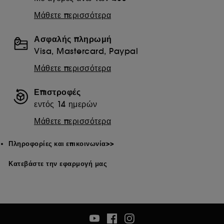
Εκτός από τα τεχνικά cookies, η εφαρμογή των
Μάθετε περισσότερα
υπόλοιπων ιχνηλατών απαιτεί τη συγκατάθεσή σας.
Μπορείτε να προσαρμόσετε τις επιλογές σας σχετικά με την
Ασφαλής πληρωμή
τοποθέτηση αυτών των cookies χρησιμοποιώντας το
Visa, Mastercard, Paypal
κουμπί "Προσαρμογή των επιλογών μου" παρακάτω ή να
επιλέξετε "Αποδοχή όλων" ή "Απόρριψη όλων". Μπορείτε
Μάθετε περισσότερα
να επιλέξετε να αποσύρετε τη συγκατάθεσή σας ανά πάσα
στιγμή. Αν θέλετε περισσότερες πληροφορίες σχετικά με τα
cookies που χρησιμοποιούνται, κάντε κλικ
εδώ
.
Επιστροφές
εντός 14 ημερών
Μάθετε περισσότερα
Πληροφορίες και επικοινωνία>>
Κατεβάστε την εφαρμογή μας