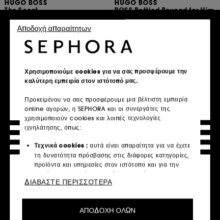
HUGO BOSS
HUGO BOSS
The Scent
BOSS Bottled Beyond for Him
Déodorant Stick
Deodorant Stick
€ 44,95
2
Αποδοχή απαραίτητων
€ 40,95
€ 59,93
/
100ml
€ 54,60
/
100ml
Χρησιμοποιούμε cookies για να σας προσφέρουμε την
καλύτερη εμπειρία στον ιστότοπό μας.
Προσθήκη στο καλάθι
Προσθήκη στο καλάθι
Προκειμένου να σας προσφέρουμε μια βέλτιστη εμπειρία
online αγορών, η SEPHORA και οι συνεργάτες της
χρησιμοποιούν cookies και λοιπές τεχνολογίες
ιχνηλάτησης, όπως:
Τεχνικά cookies :
αυτά είναι απαραίτητα για να έχετε
τη δυνατότητα πρόσβασης στις διάφορες κατηγορίες,
προϊόντα και υπηρεσίες στον ιστότοπο και για την
ασφάλεια του ιστότοπου. Είναι απαραίτητα για την
ΔΙΑΒΑΣΤΕ ΠΕΡΙΣΣΟΤΕΡΑ
τεχνική λειτουργία του ιστότοπου και δεν μπορούν να
απενεργοποιηθούν.
HUGO BOSS
BOSS Bottled Beyond for Him
ΑΠΟΔΟΧΗ ΟΛΩΝ
Cookies εξατομίκευσης :
μας επιτρέπουν να σας
Shower Gel