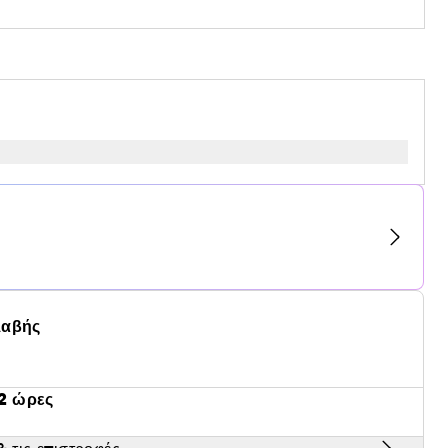
λαβής
2 ώρες