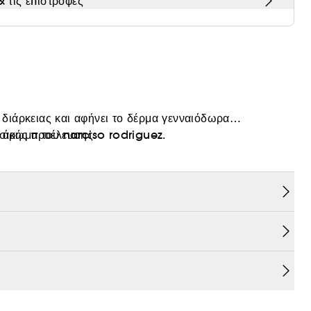
 τις επιστροφές
ιάρκειας και αφήνει το δέρμα γενναιόδωρα
ό άρωμα του narciso rodriguez.
σικής προέλευσης.