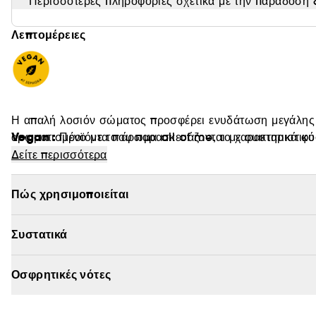
Περισσότερες πληροφορίες σχετικά με την παράδοση &
Λεπτομέρειες
Η απαλή λοσιόν σώματος προσφέρει ενυδάτωση μεγάλης δ
Vegan :
αρωματισμένο με το άρωμα all of me, το χαρακτηριστικ
Προϊόντα που παρασκευάζονται με συστατικά φυ
Δείτε περισσότερα
Πώς χρησιμοποιείται
Συστατικά
Οσφρητικές νότες