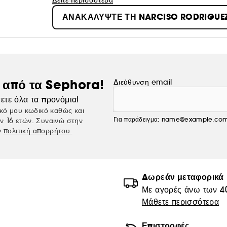
μοναδικό, διαχρονικό στυλ που συνδυάζει τους κανό
Δείτε περισσότερα
παραδόσεις της ευρωπαϊκής υψηλής ραπτικής και το
ΑΝΑΚΑΛΥΨΤΕ ΤΗ NARCISO RODRIGUE
ς από τα Sephora!
Διεύθυνση email
ετε όλα τα προνόμια!
κό μου κωδικό καθώς και
Για παράδειγμα: name@example.co
ν 16 ετών. Συναινώ στην
ν
πολιτική απορρήτου.
Δωρεάν μεταφορικά
Με αγορές άνω των 4
Μάθετε περισσότερα
Επιστροφές