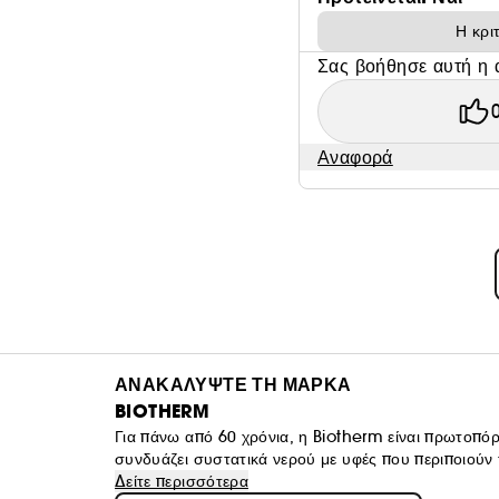
Η κρι
Σας βοήθησε αυτή η 
Αναφορά
ΑΝΑΚΑΛΥΨΤΕ ΤΗ ΜΑΡΚΑ
BIOTHERM
Για πάνω από 60 χρόνια, η Biotherm είναι πρωτοπόρ
συνδυάζει συστατικά νερού με υφές που περιποιούν τ
ισχυρότερο και πιο όμορφο, μέρα με τη μέρα. Αναζω
Δείτε περισσότερα