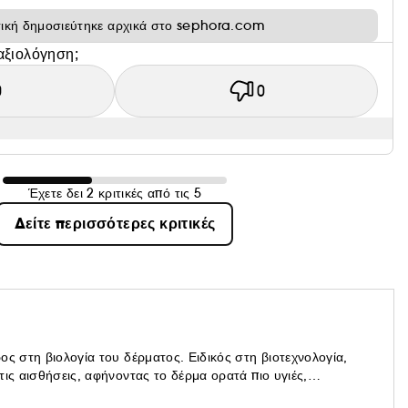
τική δημοσιεύτηκε αρχικά στο sephora.com
αξιολόγηση;
0
0
Έχετε δει 2 κριτικές από τις 5
Δείτε περισσότερες κριτικές
ος στη βιολογία του δέρματος. Ειδικός στη βιοτεχνολογία,
ις αισθήσεις, αφήνοντας το δέρμα ορατά πιο υγιές,
ογονεί το δέρμα από μέσα προς τα έξω, με τη βοήθεια του