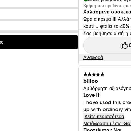
Χρήση του προϊόντος α
Χαλασμένη συσκευα
Ωραια κρεμα !!! Αλλ
κουτί... φταίει το 40% 
Σας βοήθησε αυτή η 
ας
Αναφορά
billoo
Αυθόρμητη αξιολόγησ
Love it
I have used this cr
up with ordinary vit
Δείτε περισσότερα
Μετάφραση μέσω Go
Προτείνεται: Ναι