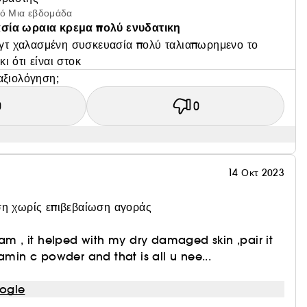
πό Μια εβδομάδα
σία ωραια κρεμα πολύ ενυδατικη
ά γτ χαλασμένη συσκευασία πολύ ταλιαπωρημενο το
κι ότι είναι στοκ
αξιολόγηση;
0
0
14 Οκτ 2023
η χωρίς επιβεβαίωση αγοράς
eam , it helped with my dry damaged skin ,pair it
amin c powder and that is all u nee...
ogle