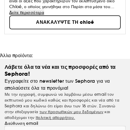
είναι οι αξίες που χαρακτηρίζουν τον εκλεπτυσμένο οίκο
Chloé, ο οποίος γεννήθηκε στο Παρίσι στα μέσα του
20ου αιώνα από τη Gaby Aghion. Το 2008, ο οίκος
Δείτε περισσότερα
δημιουργεί την υπογραφή του στο χώρο της
ΑΝΑΚΑΛΥΨΤΕ ΤΗ chloé
αρωματοποιίας με το άρωμα Chloé Signature,
εμπνευσμένο από το ρομαντισμό της γυναίκας. Μπεζ
αποχρώσεις, πλισέ και εμβληματικά locks είναι μερικοί από
τους κώδικες του οίκου μόδας Chloé που συναντά κανείς
και στις συλλογές αρωμάτων του.
Άλλα προϊόντα:
Λάβετε όλα τα νέα και τις προσφορές από τα
Sephora!
Εγγραφείτε στο newsletter των Sephora για να
απολαύσετε όλα τα προνόμια!
Με την εγγραφή, συμφωνώ να λαμβάνω μέσω email τον
εκπτωτικό μου κωδικό καθώς και προσφορές και νέα από τα
Sephora και δηλώνω ότι είμαι άνω των 16 ετών. Συναινώ
στην επεξεργασία
των προσωπικών μου δεδομένων
και
αποδέχομαι την
πολιτική απορρήτου.
Διεύθυνση email