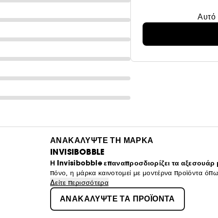
Αυτό 
ΑΝΑΚΑΛΥΨΤΕ ΤΗ ΜΑΡΚΑ
INVISIBOBBLE
Η Invisibobble επαναπροσδιορίζει τα αξεσουάρ
πόνο, η μάρκα καινοτομεί με μοντέρνα προϊόντα όπω
τέλειο κράτημα για όλους τους τύπους μαλλιών. Χτ
Δείτε περισσότερα
ΑΝΑΚΑΛΥΨΤΕ ΤΑ ΠΡΟΪΟΝΤΑ