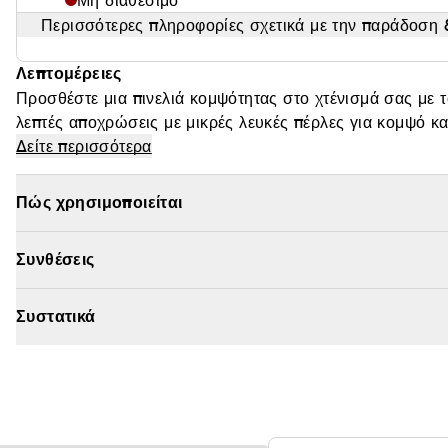
Μη διαθέσιμο
Περισσότερες πληροφορίες σχετικά με την παράδοση &
Λεπτομέρειες
Προσθέστε μια πινελιά κομψότητας στο χτένισμά σας με
λεπτές αποχρώσεις με μικρές λευκές πέρλες για κομψό κα
κότσο ή να προσθέσετε μια ιδιαίτερη πινελιά σε λυτά μαλ
Δείτε περισσότερα
πρακτικό και με σεβασμό για τα μαλλιά σας, το Clipstar 
τελειοποιήσετε την εμφάνισή σας.
Πώς χρησιμοποιείται
Συνθέσεις
Συστατικά