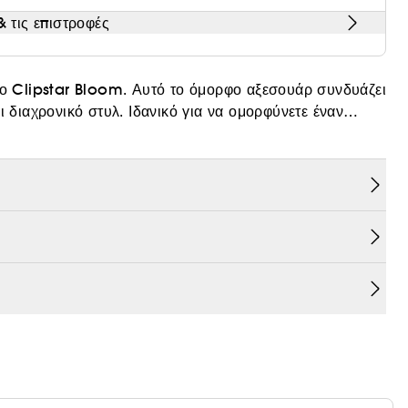
 τις επιστροφές
 το Clipstar Bloom. Αυτό το όμορφο αξεσουάρ συνδυάζει
ι διαχρονικό στυλ. Ιδανικό για να ομορφύνετε έναν
λιά, προσαρμόζεται σε όλες τις επιθυμίες σας. Κομψό,
Bloom είναι το απαραίτητο αξεσουάρ για να