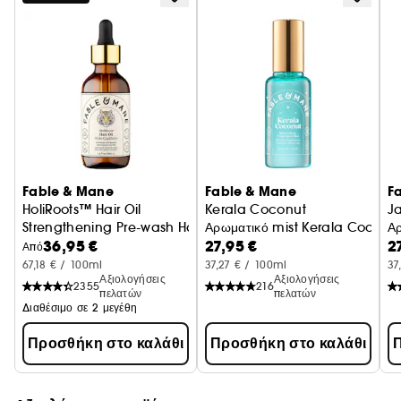
μαλλιά.
Fable & Mane
Fable & Mane
F
HoliRoots™ Hair Oil
Kerala Coconut
J
Strengthening Pre-wash Hair Treatment Oil
Αρωματικό mist Kerala Coconu
Αρ
36,95 €
27,95 €
2
Από
67,18 € / 100ml
37,27 € / 100ml
37
Αξιολογήσεις
Αξιολογήσεις
2355
216
πελατών
πελατών
Διαθέσιμο σε 2 μεγέθη
Προσθήκη στο καλάθι
Προσθήκη στο καλάθι
Π