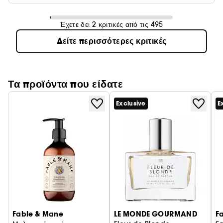
Έχετε δει 2 κριτικές από τις 495
Δείτε περισσότερες κριτικές
Τα προϊόντα που είδατε
Exclusive
E
Fable & Mane
LE MONDE GOURMAND
F