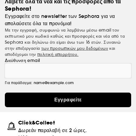
Λάβετε όλα τα νέα και τις προσφορές από τα
προστατεύουν τις ίνες της τρίχας και αποκαθιστούν την
Sephora!
αρμονία ανάμεσα στα μαλλιά και το τριχωτό της κεφαλής.
Εγγραφείτε στο newsletter των Sephora για να
απολαύσετε όλα τα προνόμια!
Με την εγγραφή, συμφωνώ να λαμβάνω μέσω email τον
εκπτωτικό μου κωδικό καθώς και προσφορές και νέα από τα
Sephora και δηλώνω ότι είμαι άνω των 16 ετών. Συναινώ
στην επεξεργασία
των προσωπικών μου δεδομένων
και
αποδέχομαι την
πολιτική απορρήτου.
Διεύθυνση email
Για παράδειγμα: name@example.com
Εγγραφείτε
Click&Collect
Δωρεάν παραλαβή σε 2 ώρες.