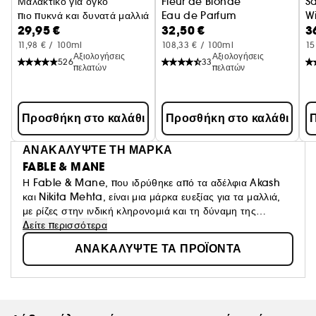
Μαλακτικό για όγκο
Fleur de Blonde
S
πιο πυκνά και δυνατά μαλλιά
Eau de Parfum
Wi
29,95 €
32,50 €
3
11,98 € / 100ml
108,33 € / 100ml
15
Αξιολογήσεις
Αξιολογήσεις
526
33
πελατών
πελατών
Προσθήκη στο καλάθι
Προσθήκη στο καλάθι
Π
ΑΝΑΚΑΛΥΨΤΕ ΤΗ ΜΑΡΚΑ
FABLE & MANE
Η Fable & Mane, που ιδρύθηκε από τα αδέλφια Akash
και Nikita Mehta, είναι μια μάρκα ευεξίας για τα μαλλιά,
με ρίζες στην ινδική κληρονομιά και τη δύναμη της
Αγιουρβέδα. Εμπνευσμένη από τα παιδικά τελετουργικά
Δείτε περισσότερα
εφαρμογής ελαίου στα μαλλιά και τις στιγμές αφήγησης
ΑΝΑΚΑΛΥΨΤΕ ΤΑ ΠΡΟΪΟΝΤΑ
ιστοριών με τη γιαγιά τους, η μάρκα επαναπροσδιορίζει
αυτές τις παραδόσεις για το σήμερα. Συνδυάζοντας
αγιουρβεδικά συστατικά με σύγχρονα προϊόντα
περιποίησης, η Fable & Mane δημιουργεί αισθητηριακά
τελετουργικά για τα μαλλιά που ενδυναμώνουν τις ρίζες,