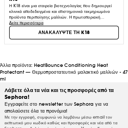
Η K18 είναι μια εταιρεία βιοτεχνολογίας που δημιουργεί
κλινικά αποδεδειγμένα και επιστημονικά τεκμηριωμένα
προϊόντα περιποίησης μαλλιών. Η πρωτοποριακή
τεχνολογία K18PEPTIDE™ αντιστρέφει τη φθορά των
Δείτε περισσότερα
μαλλιών από τη βαφή + το χρώμα, τις χημικές ουσίες και
ΑΝΑΚΑΛΥΨΤΕ ΤΗ K18
τη θερμότητα μέσα σε 4 λεπτά. Γεννημένοι στο
κομμωτήριο, οι στυλίστες και οι εκφραστές όλων των
τύπων μαλλιών τροφοδοτούν τη δημιουργικότητά τους
χωρίς να χρειάζεται να ανησυχούν για τη φθορά.
Άλλα προϊόντα:
HeatBounce Conditioning Heat
Protectant — Θερμοπροστατευτικό μαλακτικό μαλλιών - 47
ml
Λάβετε όλα τα νέα και τις προσφορές από τα
Sephora!
Εγγραφείτε στο newsletter των Sephora για να
απολαύσετε όλα τα προνόμια!
Με την εγγραφή, συμφωνώ να λαμβάνω μέσω email τον
εκπτωτικό μου κωδικό καθώς και προσφορές και νέα από τα