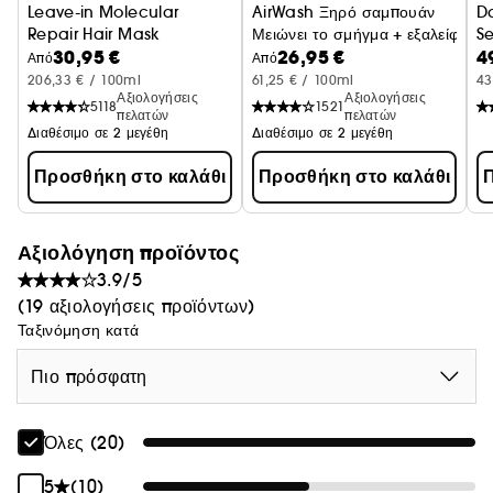
Leave-in Molecular
AirWash Ξηρό σαμπουάν
D
Repair Hair Mask
Μειώνει το σμήγμα + εξαλείφει τι
Se
30,95 €
26,95 €
4
ταλαιπωρημένα μαλλιά - Συσκευασία ταξιδίου
Σε
Από
Από
206,33 € / 100ml
61,25 € / 100ml
43
Αξιολογήσεις
Αξιολογήσεις
5118
1521
πελατών
πελατών
Διαθέσιμο σε 2 μεγέθη
Διαθέσιμο σε 2 μεγέθη
Προσθήκη στο καλάθι
Προσθήκη στο καλάθι
Π
Αξιολόγηση προϊόντος
3.9/5
(19 αξιολογήσεις προϊόντων)
Ταξινόμηση κατά
Πιο πρόσφατη
Όλες (20)
5
(10)