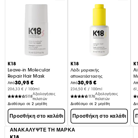
K18
K18
K
Leave-in Molecular
Λάδι μοριακής
A
Repair Hair Mask
αποκατάστασης
Με
30,95 €
30,95 €
ταλαιπωρημένα μαλλιά - Συσκευασία ταξιδίου
Λειαίνει + Επανορθώνει τα ταλαι
Από
Από
Α
206,33 € / 100ml
236,50 € / 100ml
61
Αξιολογήσεις
Αξιολογήσεις
5118
1176
πελατών
πελατών
Διαθέσιμο σε 2 μεγέθη
Διαθέσιμο σε 2 μεγέθη
Δι
Προσθήκη στο καλάθι
Προσθήκη στο καλάθι
Π
ΑΝΑΚΑΛΥΨΤΕ ΤΗ ΜΑΡΚΑ
K18