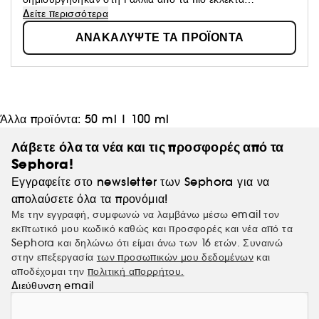
συστατικά. Αυτή η κορυφαία συλλογή τιμά την τεχνική του
Δείτε περισσότερα
« layering », δημιουργώντας ένα άρωμα που σας ταιριάζει
ΑΝΑΚΑΛΥΨΤΕ ΤΑ ΠΡΟΪΟΝΤΑ
απόλυτα. Η KAYALI εμπνέεται από τους θησαυρούς της
Μέσης Ανατολής, ενός πολιτισμού που φημίζεται για τη
φινέτσα του και την απλότητά του. Τέσσερα αρώματα.
Εκατοντάδες αρμονικές νότες. Ένα εκατομμύριο
«διαθέσεις».
Άλλα προϊόντα:
50 ml
|
100 ml
Λάβετε όλα τα νέα και τις προσφορές από τα
Sephora!
Εγγραφείτε στο newsletter των Sephora για να
απολαύσετε όλα τα προνόμια!
Με την εγγραφή, συμφωνώ να λαμβάνω μέσω email τον
εκπτωτικό μου κωδικό καθώς και προσφορές και νέα από τα
Sephora και δηλώνω ότι είμαι άνω των 16 ετών. Συναινώ
στην επεξεργασία
των προσωπικών μου δεδομένων
και
αποδέχομαι την
πολιτική απορρήτου.
Διεύθυνση email