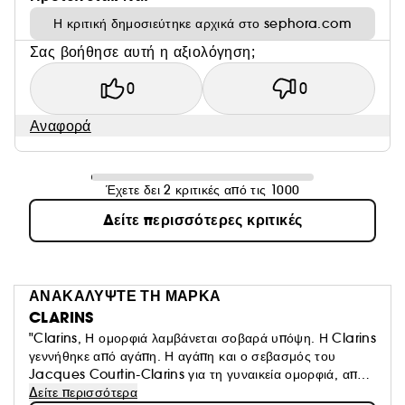
Η κριτική δημοσιεύτηκε αρχικά στο sephora.com
Σας βοήθησε αυτή η αξιολόγηση;
0
0
Αναφορά
Έχετε δει 2 κριτικές από τις 1000
Δείτε περισσότερες κριτικές
ΑΝΑΚΑΛΥΨΤΕ ΤΗ ΜΑΡΚΑ
CLARINS
"Clarins, Η ομορφιά λαμβάνεται σοβαρά υπόψη. Η Clarins
γεννήθηκε από αγάπη. Η αγάπη και ο σεβασμός του
Jacques Courtin-Clarins για τη γυναικεία ομορφιά, από
την έναρξη του πρώτου Ινστιτούτου Clarins στο Παρίσι το
Δείτε περισσότερα