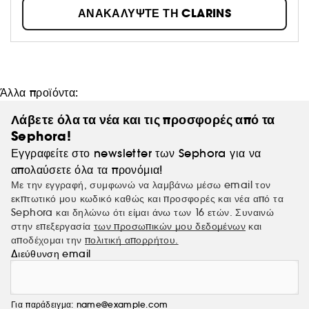
1954. N° 1 στο Skincare Prestige στην Ευρώπη*, η
ΑΝΑΚΑΛΥΨΤΕ ΤΗ CLARINS
Clarins δουλεύει ακούραστα για να προσφέρει σε κάθε
γυναίκα το καλύτερο της Φύσης αντλώντας από τα πιο
πολύτιμα περιουσιακά της στοιχεία Η Clarins έχει
εκατομμύρια πιστούς πελάτες και για εμάς ο καθένας είναι
μοναδικός.*Πηγή NPD BeautyTrends®, επιλεκτική αγορά
περιποίησης δέρματος, μάρκες κύρους, πωλήσεις σε αξία,
Άλλα προϊόντα:
κατά τη σωρευτική περίοδο από τον Ιανουάριο έως τον
Δεκέμβριο του 2020, συνολικά 3 χώρες (Γαλλία, Ιταλία,
Λάβετε όλα τα νέα και τις προσφορές από τα
Ηνωμένο Βασίλειο) "
Sephora!
Εγγραφείτε στο newsletter των Sephora για να
απολαύσετε όλα τα προνόμια!
Με την εγγραφή, συμφωνώ να λαμβάνω μέσω email τον
εκπτωτικό μου κωδικό καθώς και προσφορές και νέα από τα
Sephora και δηλώνω ότι είμαι άνω των 16 ετών. Συναινώ
στην επεξεργασία
των προσωπικών μου δεδομένων
και
αποδέχομαι την
πολιτική απορρήτου.
Διεύθυνση email
Για παράδειγμα: name@example.com