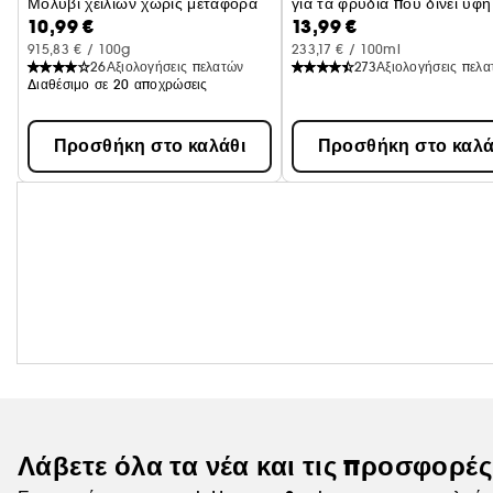
Μολύβι χειλιών χωρίς μεταφορά
για τα φρύδια που δίνει υφή
10,99 €
13,99 €
στερεώνει
915,83 € / 100g
233,17 € / 100ml
26
Αξιολογήσεις πελατών
273
Αξιολογήσεις πελ
Διαθέσιμο σε 20 αποχρώσεις
Προσθήκη στο καλάθι
Προσθήκη στο καλά
Λάβετε όλα τα νέα και τις προσφορέ