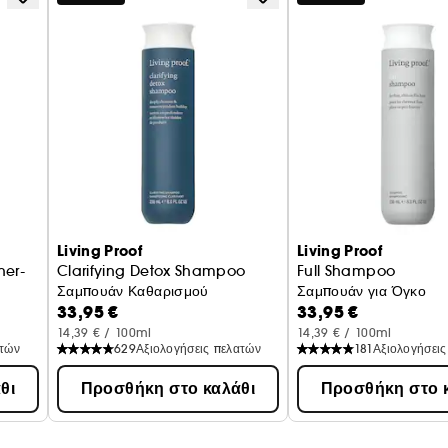
*Εικόνες χωρίς επεξεργασία. Αποτελέσματα μετά από μία
*Βάσει μελέτης καταναλωτή 3 εβδομάδων.
Living Proof
Living Proof
ner-
Clarifying Detox Shampoo
Full Shampoo
Σαμπουάν Καθαρισμού
Σαμπουάν για Όγκο
33,95 €
33,95 €
14,39 € / 100ml
14,39 € / 100ml
ατών
629
Αξιολογήσεις πελατών
181
Αξιολογήσεις
θι
Προσθήκη στο καλάθι
Προσθήκη στο 