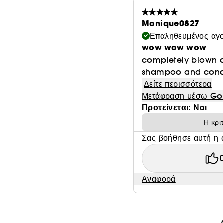
Monique0827
Επαληθευμένος αγ
wow wow wow
completely blown awa
shampoo and conditi
Δείτε περισσότερα
Μετάφραση μέσω Go
Προτείνεται: Ναι
Η κρι
Σας βοήθησε αυτή η 
Αναφορά