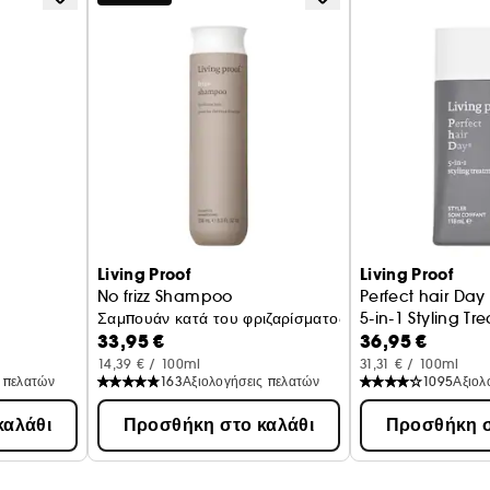
 χρήση.
Living Proof
Living Proof
No frizz Shampoo
Perfect hair Day
Σαμπουάν κατά του φριζαρίσματος
5-in-1 Styling Tr
33,95 €
36,95 €
14,39 € / 100ml
31,31 € / 100ml
 πελατών
163
Αξιολογήσεις πελατών
1095
Αξιολ
καλάθι
Προσθήκη στο καλάθι
Προσθήκη σ