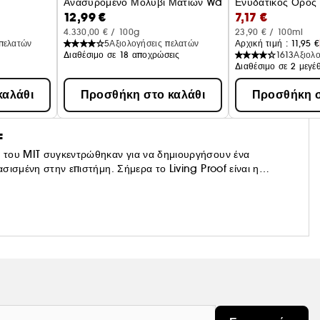
Ανασυρόμενο Μολύβι Ματιών Waterproof
Ενυδατικός Ορός
12,99 €
7,17 €
4.330,00 € / 100g
23,90 € / 100ml
 πελατών
5
Αξιολογήσεις πελατών
Αρχική τιμή : 
11,95 €
Διαθέσιμο σε 18 αποχρώσεις
1613
Αξιολ
Διαθέσιμο σε 2 μεγέ
καλάθι
Προσθήκη στο καλάθι
Προσθήκη σ
F
 του MIT συγκεντρώθηκαν για να δημιουργήσουν ένα
σισμένη στην επιστήμη. Σήμερα το Living Proof είναι η
ή της επιστημονικής καινοτομίας και προσφέρουμε
μαλλιών. </p>