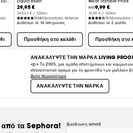
 και
Liquid Blush
Wear Transfer-Proof
29,95 €
9,99 €
Από
399,33 € / 100ml
19,99 € / 100ml
ατών
3164
Αξιολογήσεις πελατών
19
Αξιολογήσεις
Διαθέσιμο σε 14 αποχρώσεις
Διαθέσιμο σε 2 μεγέθη
θι
Προσθήκη στο καλάθι
Προσθήκη στο 
ΑΝΑΚΑΛΥΨΤΕ ΤΗΝ ΜΑΡΚΑ LIVING PROO
<p> Το 2005, μια ομάδα επιστημόνων και κομμωτών
επαναστατικό όραμα για τη φροντίδα των μαλλιών βα
επιστήμη σε δράση: βρισκόμαστε στην πρώτη γραμμ
Δείτε περισσότερα
πρωτόγνωρα αποτελέσματα για όλους τους τύπους 
ΑΝΑΚΑΛΥΨΤΕ ΤΗΝ ΜΑΡΚΑ
ς από τα Sephora!
Διεύθυνση email