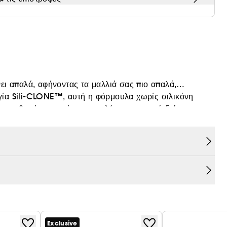
ι απαλά, αφήνοντας τα μαλλιά σας πιο απαλά,
ογία Sili-CLONE™, αυτή η φόρμουλα χωρίς σιλικόνη
ς καθαρά και υγιή για μεγαλύτερο χρονικό διάστημα.
ίναι ιδανικό για τη μεταμόρφωση των ξηρών και θαμπών
σικής προέλευσης.
Exclusive