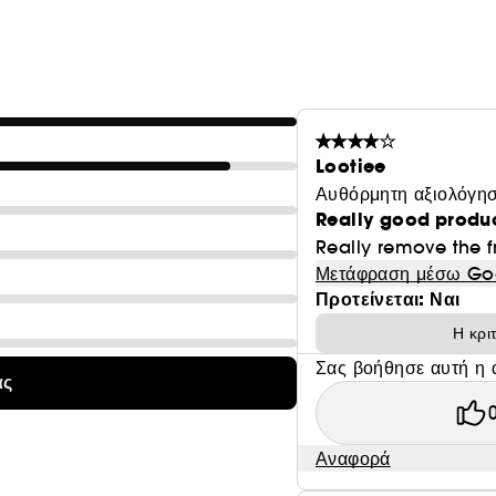
Lootiee
Αυθόρμητη αξιολόγησ
Really good produ
Really remove the f
Μετάφραση μέσω Go
Προτείνεται: Ναι
Η κρι
Σας βοήθησε αυτή η 
ας
Αναφορά