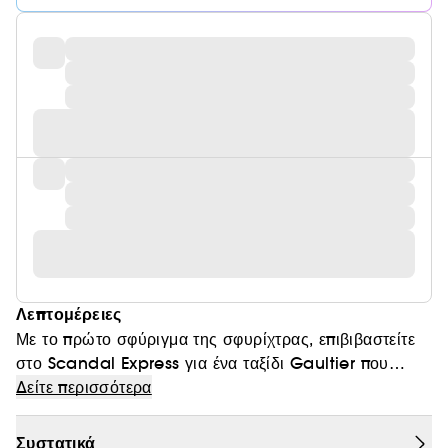
Λεπτομέρειες
Με το πρώτο σφύριγμα της σφυρίχτρας, επιβιβαστείτε
στο Scandal Express για ένα ταξίδι Gaultier που
σίγουρα θα είναι πολύ πιο συναρπαστικό από τον
Δείτε περισσότερα
προορισμό. Στο συγκεκριμένο τρένο των ηδονών, ήρθε
η ώρα για ακολασία! Κρυμμένος κάτω από το κόκκινο
Συστατικά