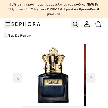
Μετάβαση στο μενού
Μετάβαση στο κύριο περιεχόμενο
Μετάβαση στο υποσέλιδο
NEW15
-15% στην πρωτη σας παραγγελία με τον κωδικο
.
*Εξαιρέσεις: Επιλεγμένα brands & Εργαλεία προσώπου &
μαλλιών.
/
...
Eau De Parfum