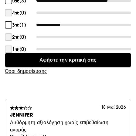
5
(3)
νησιά, αντηλιακό και ανανά.
4
(0)
Ένα SPF που γυαλίζει και ενυδατώνει. Το all-in-one
καλοκαίρι σας.
3
(1)
2
(0)
Μοιάζει με γυαλιστερή λάμψη, λειτουργεί σαν balm και
προστατεύει σαν αντηλιακό - το απαραίτητο καθημερινό
1
(0)
σας προϊόν χωρίς κόπο.
Αφήστε την κριτική σας
Όροι δημοσίευσης
18 Μαΐ 2026
JENNIFER
Αυθόρμητη αξιολόγηση χωρίς επιβεβαίωση
αγοράς