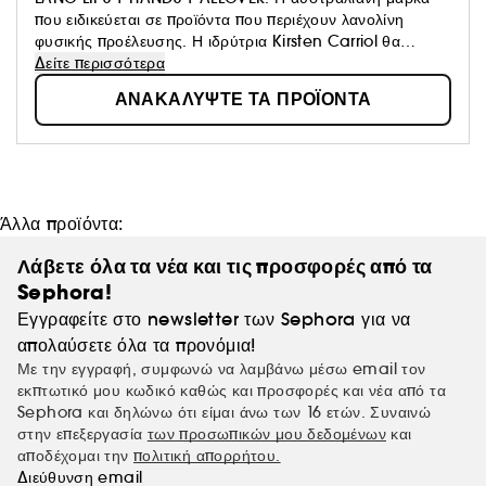
που ειδικεύεται σε προϊόντα που περιέχουν λανολίνη
φυσικής προέλευσης. Η ιδρύτρια Kirsten Carriol θα
ταξίδευε με το αεροπλάνο όταν διαπίστωσε ότι δεν είχε
Δείτε περισσότερα
βάλσαμο για τα χείλη. Αποφάσισε έτσι να δημιουργήσει τη
ΑΝΑΚΑΛΥΨΤΕ ΤΑ ΠΡΟΪΟΝΤΑ
μάρκα καλλυντικών της Lanolips. Η μάρκα προσφέρει
τώρα προϊόντα για τα χέρια, τα χείλη και το σώμα για ένα
απαλό και ενυδατωμένο δέρμα.
Άλλα προϊόντα:
Λάβετε όλα τα νέα και τις προσφορές από τα
Sephora!
Εγγραφείτε στο newsletter των Sephora για να
απολαύσετε όλα τα προνόμια!
Με την εγγραφή, συμφωνώ να λαμβάνω μέσω email τον
εκπτωτικό μου κωδικό καθώς και προσφορές και νέα από τα
Sephora και δηλώνω ότι είμαι άνω των 16 ετών. Συναινώ
στην επεξεργασία
των προσωπικών μου δεδομένων
και
αποδέχομαι την
πολιτική απορρήτου.
Διεύθυνση email