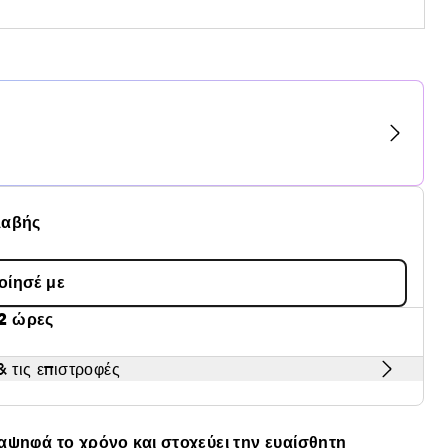
λαβής
οίησέ με
2 ώρες
 τις επιστροφές
ψηφά το χρόνο και στοχεύει την ευαίσθητη